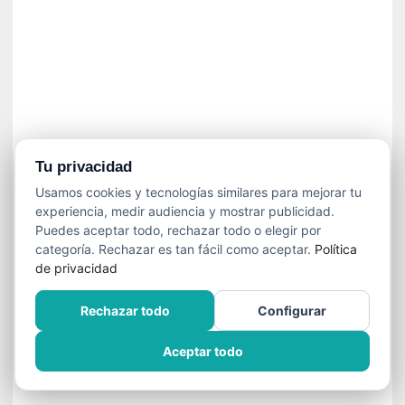
í
t
i
c
a
]
«
C
o
Tu privacidad
r
Usamos cookies y tecnologías similares para mejorar tu
t
experiencia, medir audiencia y mostrar publicidad.
o
Puedes aceptar todo, rechazar todo o elegir por
M
categoría. Rechazar es tan fácil como aceptar.
Política
a
de privacidad
l
t
Rechazar todo
Configurar
é
s
Aceptar todo
»
:
U