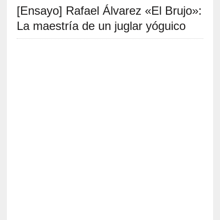
[Ensayo] Rafael Álvarez «El Brujo»:
S
R
La maestría de un juglar yóguico
E
C
I
E
N
T
E
S
[
E
n
s
a
y