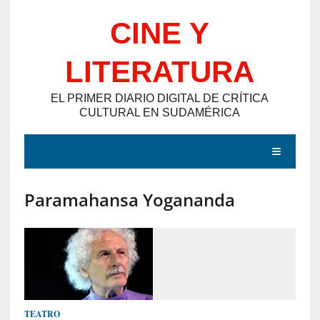
Saltar
CINE Y
al
contenido
LITERATURA
EL PRIMER DIARIO DIGITAL DE CRÍTICA
CULTURAL EN SUDAMÉRICA
MENÚ
Paramahansa Yogananda
E
N
T
R
A
D
TEATRO
A