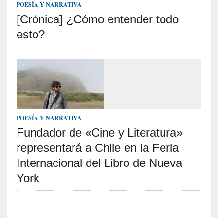
v
POESÍA Y NARRATIVA
i
[Crónica] ¿Cómo entender todo
s
t
esto?
a
]
M
a
d
r
e
d
POESÍA Y NARRATIVA
e
Fundador de «Cine y Literatura»
v
representará a Chile en la Feria
í
c
Internacional del Libro de Nueva
t
York
i
m
a
d