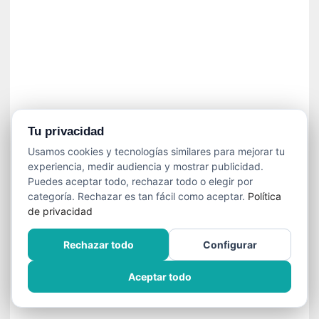
n
e
c
e
s
a
r
i
o
Tu privacidad
q
Usamos cookies y tecnologías similares para mejorar tu
u
experiencia, medir audiencia y mostrar publicidad.
e
Puedes aceptar todo, rechazar todo o elegir por
e
categoría. Rechazar es tan fácil como aceptar.
Política
m
de privacidad
a
n
Rechazar todo
Configurar
c
i
Aceptar todo
p
a
r