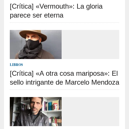
[Crítica] «Vermouth»: La gloria
S
R
parece ser eterna
E
C
I
E
N
T
LIBROS
E
[Crítica] «A otra cosa mariposa»: El
S
sello intrigante de Marcelo Mendoza
[
E
n
t
r
e