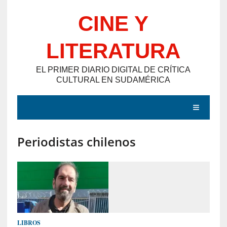
Saltar
CINE Y
al
contenido
LITERATURA
EL PRIMER DIARIO DIGITAL DE CRÍTICA
CULTURAL EN SUDAMÉRICA
MENÚ
Periodistas chilenos
E
N
T
R
A
D
LIBROS
A