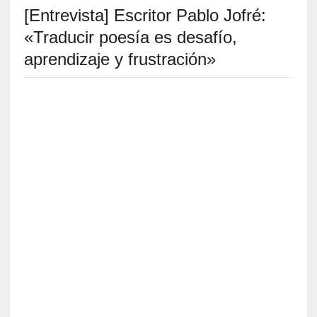
[Entrevista] Escritor Pablo Jofré:
S
R
«Traducir poesía es desafío,
E
aprendizaje y frustración»
C
I
E
N
T
E
S
[
C
r
í
t
i