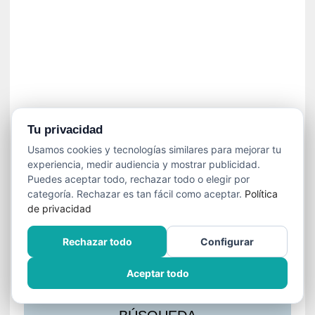
s
l
a
c
i
ó
n
a
u
Tu privacidad
d
Usamos cookies y tecnologías similares para mejorar tu
i
experiencia, medir audiencia y mostrar publicidad.
o
Puedes aceptar todo, rechazar todo o elegir por
v
categoría. Rechazar es tan fácil como aceptar.
Política
i
de privacidad
s
u
Rechazar todo
Configurar
a
l
Aceptar todo