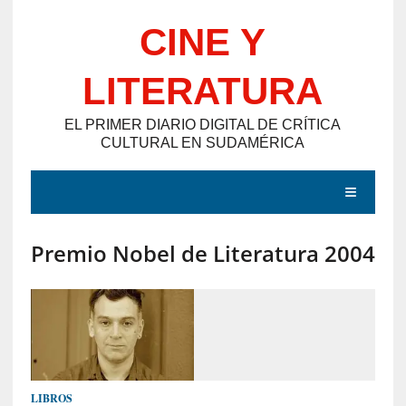
Saltar
CINE Y
al
contenido
LITERATURA
EL PRIMER DIARIO DIGITAL DE CRÍTICA
CULTURAL EN SUDAMÉRICA
MENÚ
Premio Nobel de Literatura 2004
E
N
T
R
A
D
LIBROS
A