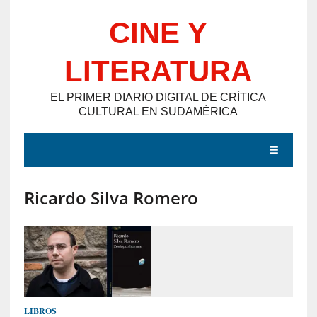
Saltar
CINE Y
al
contenido
LITERATURA
EL PRIMER DIARIO DIGITAL DE CRÍTICA
CULTURAL EN SUDAMÉRICA
MENÚ
Ricardo Silva Romero
E
N
T
R
A
D
LIBROS
A