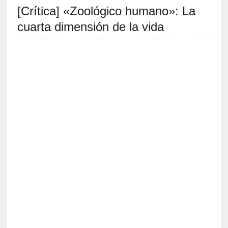
[Crítica] «Zoológico humano»: La
S
R
cuarta dimensión de la vida
E
C
I
E
N
T
E
S
[
E
n
t
r
e