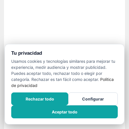
n
e
c
e
s
a
r
i
o
Tu privacidad
q
Usamos cookies y tecnologías similares para mejorar tu
u
experiencia, medir audiencia y mostrar publicidad.
e
Puedes aceptar todo, rechazar todo o elegir por
e
categoría. Rechazar es tan fácil como aceptar.
Política
m
de privacidad
a
n
Rechazar todo
Configurar
c
i
Aceptar todo
p
a
r