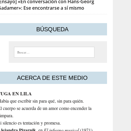
[Ensayo] «En conversación con Hans-Georg
Gadamer»: Ese encontrarse a sí mismo
BÚSQUEDA
Buscar:
ACERCA DE ESTE MEDIO
FUGA EN LILA
abía que escribir sin para qué, sin para quién.
l cuerpo se acuerda de un amor como encender la
ámpara.
i silencio es tentación y promesa.
lejandra
Pizarnik
, en
El infierno musical
(1971)