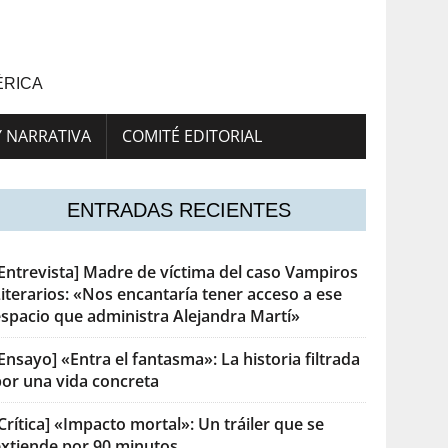
ÉRICA
Y NARRATIVA
COMITÉ EDITORIAL
ENTRADAS RECIENTES
[Entrevista] Madre de víctima del caso Vampiros
iterarios: «Nos encantaría tener acceso a ese
espacio que administra Alejandra Martí»
Ensayo] «Entra el fantasma»: La historia filtrada
por una vida concreta
Crítica] «Impacto mortal»: Un tráiler que se
extiende por 90 minutos