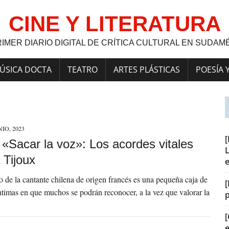
CINE Y LITERATURA
RIMER DIARIO DIGITAL DE CRÍTICA CULTURAL EN SUDAM
ÚSICA DOCTA
TEATRO
ARTES PLÁSTICAS
POESÍA 
NIO, 2023
] «Sacar la voz»: Los acordes vitales
L
 Tijoux
ro de la cantante chilena de origen francés es una pequeña caja de
[
ntimas en que muchos se podrán reconocer, a la vez que valorar la
[