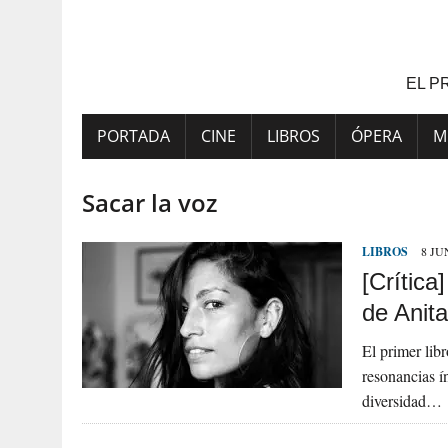
Saltar
al
contenido
EL P
PORTADA
CINE
LIBROS
ÓPERA
M
Sacar la voz
LIBROS
8 JU
[Crítica
de Anita
El primer lib
resonancias í
diversidad…