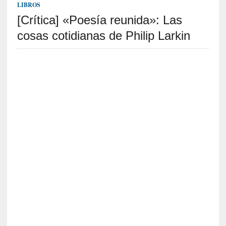
c
LIBROS
a
[Crítica] «Poesía reunida»: Las
]
«
cosas cotidianas de Philip Larkin
L
o
p
r
o
h
i
b
i
d
o
»
:
L
a
s
v