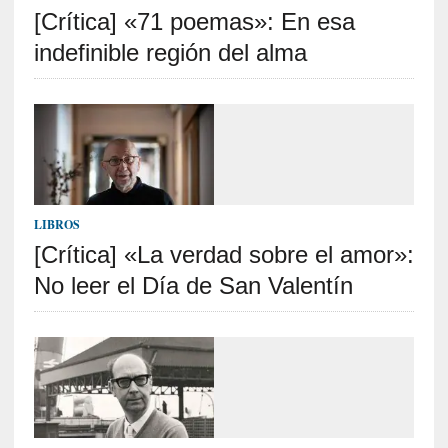
[Crítica] «71 poemas»: En esa
S
R
indefinible región del alma
E
C
I
E
N
T
LIBROS
E
[Crítica] «La verdad sobre el amor»:
S
No leer el Día de San Valentín
[
C
r
í
t
i