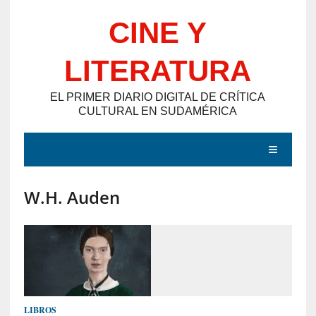
Saltar
CINE Y
al
contenido
LITERATURA
EL PRIMER DIARIO DIGITAL DE CRÍTICA
CULTURAL EN SUDAMÉRICA
MENÚ
W.H. Auden
E
N
T
R
A
D
LIBROS
A