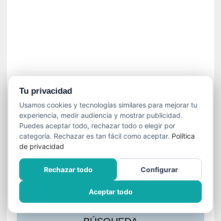
s
l
a
c
i
ó
n
a
u
Tu privacidad
d
Usamos cookies y tecnologías similares para mejorar tu
i
experiencia, medir audiencia y mostrar publicidad.
o
Puedes aceptar todo, rechazar todo o elegir por
v
categoría. Rechazar es tan fácil como aceptar.
Política
i
de privacidad
s
u
Rechazar todo
Configurar
a
l
Aceptar todo