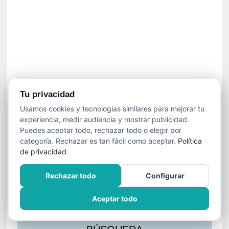
s
l
a
c
i
ó
n
a
u
Tu privacidad
d
Usamos cookies y tecnologías similares para mejorar tu
i
experiencia, medir audiencia y mostrar publicidad.
o
Puedes aceptar todo, rechazar todo o elegir por
v
categoría. Rechazar es tan fácil como aceptar.
Política
i
de privacidad
s
u
Rechazar todo
Configurar
a
l
Aceptar todo