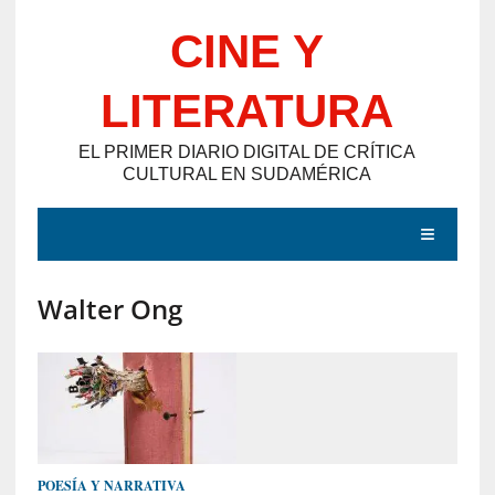
Saltar
CINE Y
al
contenido
LITERATURA
EL PRIMER DIARIO DIGITAL DE CRÍTICA
CULTURAL EN SUDAMÉRICA
MENÚ
Walter Ong
E
N
T
R
A
D
POESÍA Y NARRATIVA
A