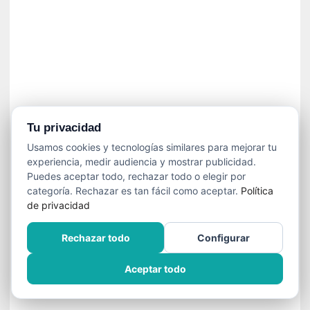
»
:
L
a
m
e
m
o
r
Tu privacidad
i
Usamos cookies y tecnologías similares para mejorar tu
a
experiencia, medir audiencia y mostrar publicidad.
d
Puedes aceptar todo, rechazar todo o elegir por
e
categoría. Rechazar es tan fácil como aceptar.
Política
l
de privacidad
o
s
Rechazar todo
Configurar
c
u
Aceptar todo
e
r
p