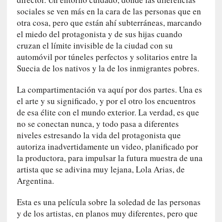
l
sociales se ven más en la cara de las personas que en
i
otra cosa, pero que están ahí subterráneas, marcando
d
el miedo del protagonista y de sus hijas cuando
a
cruzan el límite invisible de la ciudad con su
d
automóvil por túneles perfectos y solitarios entre la
e
Suecia de los nativos y la de los inmigrantes pobres.
s
q
La compartimentación va aquí por dos partes. Una es
u
el arte y su significado, y por el otro los encuentros
e
de esa élite con el mundo exterior. La verdad, es que
l
o
no se conectan nunca, y todo pasa a diferentes
s
niveles estresando la vida del protagonista que
a
autoriza inadvertidamente un video, planificado por
d
la productora, para impulsar la futura muestra de una
u
artista que se adivina muy lejana, Lola Arias, de
l
Argentina.
t
o
Esta es una película sobre la soledad de las personas
s
y de los artistas, en planos muy diferentes, pero que
e