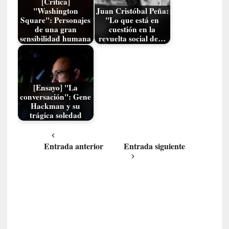
[Crítica]
c
"Washington
Juan Cristóbal Peña:
a
Square": Personajes
"Lo que está en
N
de una gran
cuestión en la
sensibilidad humana
revuelta social de…
a
c
i
o
n
[Ensayo] "La
a
conversación": Gene
Hackman y su
l
trágica soledad
[
E
Entrada anterior
Entrada siguiente
n
s
a
y
o
]
«