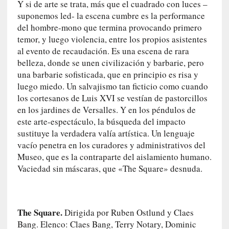
Y si de arte se trata, más que el cuadrado con luces –
a
suponemos led- la escena cumbre es la performance
t
del hombre-mono que termina provocando primero
u
temor, y luego violencia, entre los propios asistentes
r
al evento de recaudación. Es una escena de rara
a
belleza, donde se unen civilización y barbarie, pero
l
una barbarie sofisticada, que en principio es risa y
e
luego miedo. Un salvajismo tan ficticio como cuando
z
los cortesanos de Luis XVI se vestían de pastorcillos
a
en los jardines de Versalles. Y en los péndulos de
h
este arte-espectáculo, la búsqueda del impacto
u
m
sustituye la verdadera valía artística. Un lenguaje
a
vacío penetra en los curadores y administrativos del
n
Museo, que es la contraparte del aislamiento humano.
a
Vaciedad sin máscaras, que «The Square» desnuda.
[
C
r
The Square.
Dirigida por Ruben Ostlund y Claes
ó
Bang. Elenco: Claes Bang, Terry Notary, Dominic