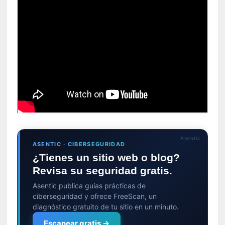
s
[
C
o
n
c
i
e
r
t
o
]
Asentic
ASENTIC · CIBERSEGURIDAD
E
¿Tienes un sitio web o blog?
l
Revisa su seguridad gratis.
m
a
Asentic publica guías prácticas de
e
ciberseguridad y ofrece FreeScan, un
s
diagnóstico gratuito de tu sitio en un minuto.
t
Escanear gratis →