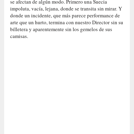
se afectan de algún modo. Primero una Suecia
v
impoluta, vacía, lejana, donde se transita sin mirar. Y
i
donde un incidente, que más parece performance de
t
arte que un hurto, termina con nuestro Director sin su
a
billetera y aparentemente sin los gemelos de sus
n
camisas.
n
o
m
b
r
a
r
[
C
r
í
t
i
c