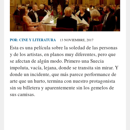
S
R
E
C
I
POR:
CINE Y LITERATURA
13 NOVIEMBRE, 2017
E
Esta es una película sobre la soledad de las personas
N
y de los artistas, en planos muy diferentes, pero que
T
se afectan de algún modo. Primero una Suecia
E
impoluta, vacía, lejana, donde se transita sin mirar. Y
S
donde un incidente, que más parece performance de
arte que un hurto, termina con nuestro protagonista
sin su billetera y aparentemente sin los gemelos de
[
sus camisas.
C
r
í
t
i