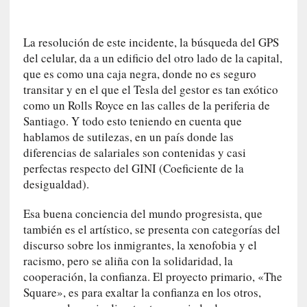
a
]
«
La resolución de este incidente, la búsqueda del GPS
L
del celular, da a un edificio del otro lado de la capital,
o
que es como una caja negra, donde no es seguro
p
transitar y en el que el Tesla del gestor es tan exótico
r
como un Rolls Royce en las calles de la periferia de
o
Santiago. Y todo esto teniendo en cuenta que
h
hablamos de sutilezas, en un país donde las
i
diferencias de salariales son contenidas y casi
b
perfectas respecto del GINI (Coeficiente de la
i
desigualdad).
d
o
Esa buena conciencia del mundo progresista, que
»
también es el artístico, se presenta con categorías del
:
discurso sobre los inmigrantes, la xenofobia y el
L
racismo, pero se aliña con la solidaridad, la
a
cooperación, la confianza. El proyecto primario, «The
s
Square», es para exaltar la confianza en los otros,
v