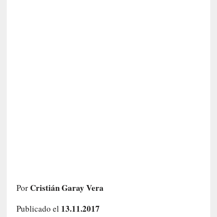
c
a
]
«
L
a
n
a
t
u
r
a
l
e
z
a
d
e
Cristián Garay Vera
Por
l
a
13.11.2017
Publicado el
s