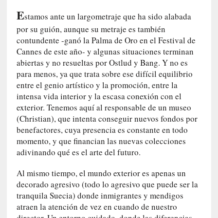
c
E
stamos ante un largometraje que ha sido alabada
o
s
por su guión, aunque su metraje es también
a
contundente -ganó la Palma de Oro en el Festival de
s
Cannes de este año- y algunas situaciones terminan
i
abiertas y no resueltas por Ostlud y Bang. Y no es
n
para menos, ya que trata sobre ese difícil equilibrio
v
entre el genio artístico y la promoción, entre la
i
intensa vida interior y la escasa conexión con el
s
exterior. Tenemos aquí al responsable de un museo
i
(Christian), que intenta conseguir nuevos fondos por
b
benefactores, cuya presencia es constante en todo
l
momento, y que financian las nuevas colecciones
e
adivinando qué es el arte del futuro.
s
»
Al mismo tiempo, el mundo exterior es apenas un
:
decorado agresivo (todo lo agresivo que puede ser la
R
tranquila Suecia) donde inmigrantes y mendigos
e
atraen la atención de vez en cuando de nuestro
a
director. Un entorno cuidado, donde las diferencias