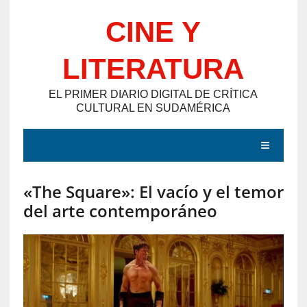
Saltar
CINE Y
al
contenido
LITERATURA
EL PRIMER DIARIO DIGITAL DE CRÍTICA
CULTURAL EN SUDAMÉRICA
MENÚ
«The Square»: El vacío y el temor
E
del arte contemporáneo
N
T
R
A
D
A