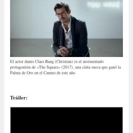
y
:
L
a
s
m
e
m
o
r
El actor danés Claes Bang (Christian) es el atormentado
i
protagonista de «The Square» (2017), una cinta sueca que ganó la
a
Palma de Oro en el Cannes de este año
s
n
o
Tráiler:
v
e
l
a
d
a