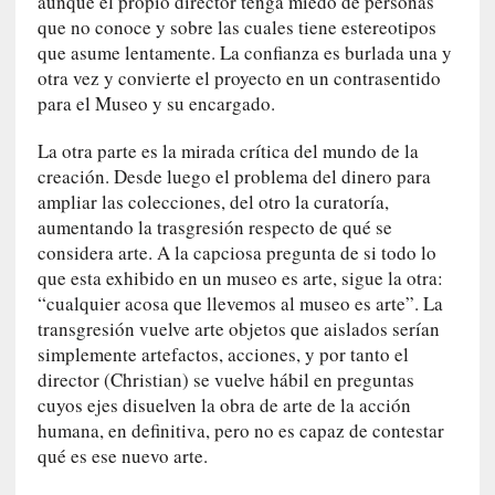
aunque el propio director tenga miedo de personas
i
que no conoce y sobre las cuales tiene estereotipos
r
que asume lentamente. La confianza es burlada una y
t
u
otra vez y convierte el proyecto en un contrasentido
d
para el Museo y su encargado.
e
s
La otra parte es la mirada crítica del mundo de la
y
creación. Desde luego el problema del dinero para
d
ampliar las colecciones, del otro la curatoría,
e
aumentando la trasgresión respecto de qué se
f
considera arte. A la capciosa pregunta de si todo lo
e
que esta exhibido en un museo es arte, sigue la otra:
c
“cualquier acosa que llevemos al museo es arte”. La
t
transgresión vuelve arte objetos que aislados serían
o
simplemente artefactos, acciones, y por tanto el
s
director (Christian) se vuelve hábil en preguntas
d
cuyos ejes disuelven la obra de arte de la acción
e
humana, en definitiva, pero no es capaz de contestar
l
qué es ese nuevo arte.
a
n