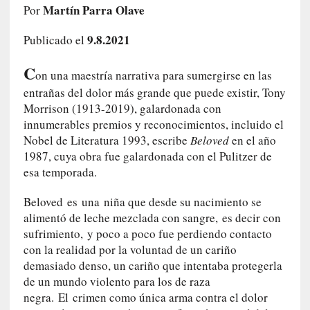
Martín Parra Olave
Por
c
o
9.8.2021
Publicado el
s
a
C
s
on una maestría narrativa para sumergirse en las
i
entrañas del dolor más grande que puede existir, Tony
n
Morrison (1913-2019), galardonada con
v
innumerables premios y reconocimientos, incluido el
i
Nobel de Literatura 1993, escribe
Beloved
en el año
s
1987, cuya obra fue galardonada con el Pulitzer de
i
esa temporada.
b
l
Beloved es una niña que desde su nacimiento se
e
alimentó de leche mezclada con sangre, es decir con
s
sufrimiento, y poco a poco fue perdiendo contacto
»
con la realidad por la voluntad de un cariño
:
demasiado denso, un cariño que intentaba protegerla
R
de un mundo violento para los de raza
e
negra. El crimen como única arma contra el dolor
a