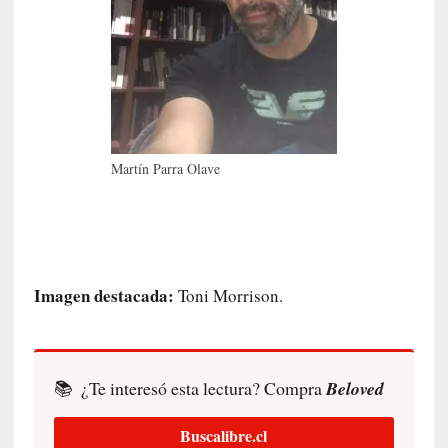
r
o
P
a
s
c
a
l
Martín Parra Olave
G
a
l
l
o
i
Imagen destacada:
Toni Morrison.
s
d
e
b
📚
¿Te interesó esta lectura? Compra
Beloved
u
t
Buscalibre.cl
a