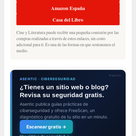
c
Amazon España
o
Casa del Libro
n
l
a
Cine y Literatura puede recibir una pequeña comisión por las
compras realizadas a través de estos enlaces, sin costo
O
adicional para ti. Es una de las formas en que sostenemos el
r
medio.
q
u
e
s
Asentic
t
ASENTIC · CIBERSEGURIDAD
a
¿Tienes un sitio web o blog?
S
Revisa su seguridad gratis.
i
Asentic publica guías prácticas de
n
ciberseguridad y ofrece FreeScan, un
f
diagnóstico gratuito de tu sitio en un minuto.
ó
n
Escanear gratis →
i