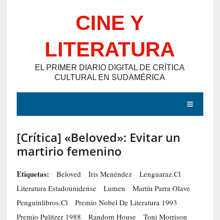
Saltar
CINE Y
al
contenido
LITERATURA
EL PRIMER DIARIO DIGITAL DE CRÍTICA
CULTURAL EN SUDAMÉRICA
MENÚ
[Crítica] «Beloved»: Evitar un
E
martirio femenino
N
T
Etiquetas:
Beloved
Iris Menéndez
Lenguaraz.cl
R
Literatura Estadounidense
Lumen
Martín Parra Olave
A
Penguinlibros.cl
Premio Nobel De Literatura 1993
D
Premio Pulitzer 1988
Random House
Toni Morrison
A