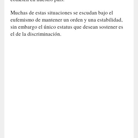
i
r
Muchas de estas situaciones se escudan bajo el
t
eufemismo de mantener un orden y una estabilidad,
u
sin embargo el único estatus que desean sostener es
d
el de la discriminación.
e
s
y
d
e
f
e
c
t
o
s
d
e
l
a
n