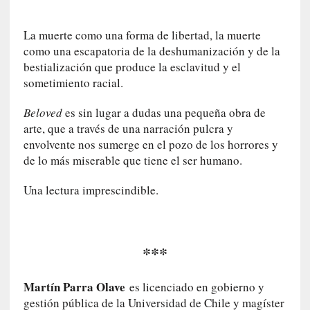
a
t
La muerte como una forma de libertad, la muerte
u
como una escapatoria de la deshumanización y de la
r
bestialización que produce la esclavitud y el
a
sometimiento racial.
l
e
Beloved
es sin lugar a dudas una pequeña obra de
z
arte, que a través de una narración pulcra y
a
envolvente nos sumerge en el pozo de los horrores y
h
de lo más miserable que tiene el ser humano.
u
m
Una lectura imprescindible.
a
n
a
***
[
C
r
Martín Parra Olave
es licenciado en gobierno y
ó
gestión pública de la Universidad de Chile y magíster