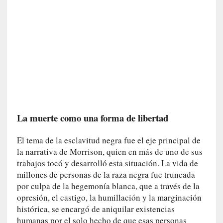
v
i
t
a
n
n
o
m
b
r
La muerte como una forma de libertad
a
r
El tema de la esclavitud negra fue el eje principal de
la narrativa de Morrison, quien en más de uno de sus
[
trabajos tocó y desarrolló esta situación. La vida de
C
r
millones de personas de la raza negra fue truncada
í
por culpa de la hegemonía blanca, que a través de la
t
opresión, el castigo, la humillación y la marginación
i
histórica, se encargó de aniquilar existencias
c
humanas por el solo hecho de que esas personas