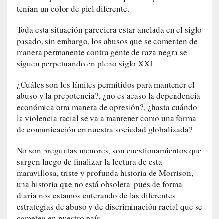
a
tenían un color de piel diferente.
]
«
Toda esta situación pareciera estar anclada en el siglo
L
pasado, sin embargo, los abusos que se comenten de
o
manera permanente contra gente de raza negra se
p
siguen perpetuando en pleno siglo XXI.
r
o
¿Cuáles son los límites permitidos para mantener el
h
abuso y la prepotencia?, ¿no es acaso la dependencia
i
económica otra manera de opresión?, ¿hasta cuándo
b
la violencia racial se va a mantener como una forma
i
de comunicación en nuestra sociedad globalizada?
d
o
No son preguntas menores, son cuestionamientos que
»
surgen luego de finalizar la lectura de esta
:
maravillosa, triste y profunda historia de Morrison,
L
una historia que no está obsoleta, pues de forma
a
diaria nos estamos enterando de las diferentes
s
estrategias de abuso y de discriminación racial que se
v
cometen en nuestro país.