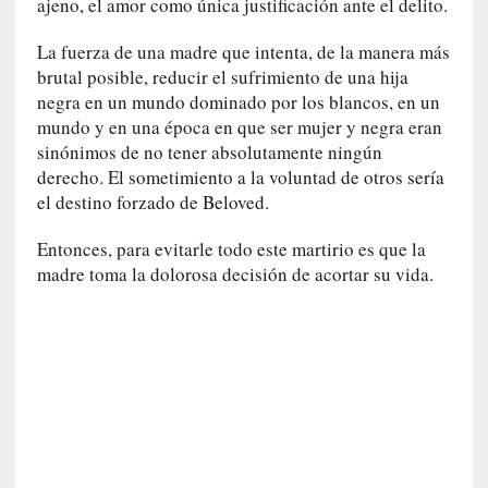
ajeno, el amor como única justificación ante el delito.
l
i
La fuerza de una madre que intenta, de la manera más
d
brutal posible, reducir el sufrimiento de una hija
a
negra en un mundo dominado por los blancos, en un
d
mundo y en una época en que ser mujer y negra eran
e
s
sinónimos de no tener absolutamente ningún
q
derecho. El sometimiento a la voluntad de otros sería
u
el destino forzado de Beloved.
e
l
Entonces, para evitarle todo este martirio es que la
o
madre toma la dolorosa decisión de acortar su vida.
s
a
d
u
l
t
o
s
e