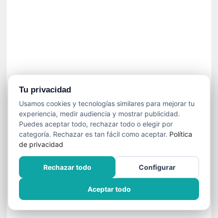
»
:
L
a
m
e
m
o
r
Tu privacidad
i
Usamos cookies y tecnologías similares para mejorar tu
a
experiencia, medir audiencia y mostrar publicidad.
d
Puedes aceptar todo, rechazar todo o elegir por
e
categoría. Rechazar es tan fácil como aceptar.
Política
l
de privacidad
o
s
Rechazar todo
Configurar
c
u
Aceptar todo
e
r
p