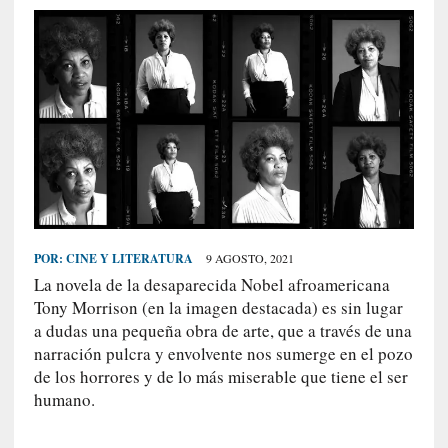
S
R
E
C
I
E
N
T
E
S
POR:
CINE Y LITERATURA
9 AGOSTO, 2021
La novela de la desaparecida Nobel afroamericana
Tony Morrison (en la imagen destacada) es sin lugar
[
a dudas una pequeña obra de arte, que a través de una
C
narración pulcra y envolvente nos sumerge en el pozo
r
de los horrores y de lo más miserable que tiene el ser
í
humano.
t
i