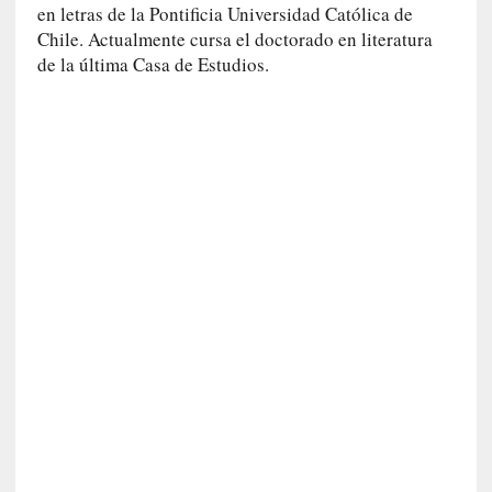
n
en letras de la Pontificia Universidad Católica de
i
Chile. Actualmente cursa el doctorado en literatura
c
de la última Casa de Estudios.
a
]
P
a
l
a
b
r
a
s
d
e
V
a
l
é
r