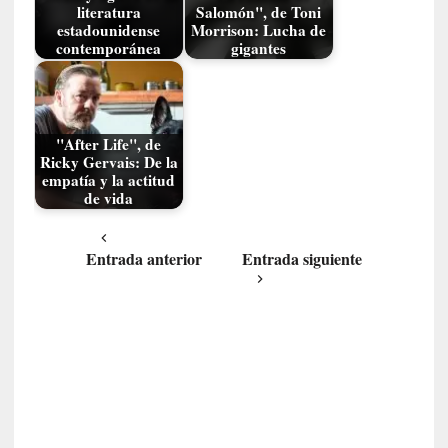
literatura
Salomón", de Toni
i
estadounidense
Morrison: Lucha de
d
contemporánea
gigantes
a
d
d
e
"After Life", de
l
Ricky Gervais: De la
a
empatía y la actitud
v
de vida
i
o
Entrada anterior
Entrada siguiente
l
e
n
c
i
a
[
E