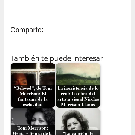
E
l
e
x
t
Comparte:
r
a
n
j
También te puede interesar
e
r
o
»
:
“Beloved”, de Toni
La inexistencia de lo
Morrison: El
real: La obra del
L
fantasma de la
artista visual Nicolás
a
esclavitud
Morrison Llanos
b
a
n
a
Toni Morrison:
Genia y figura de la
"La canción de
l