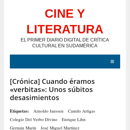
Saltar
CINE Y
al
contenido
LITERATURA
EL PRIMER DIARIO DIGITAL DE CRÍTICA
CULTURAL EN SUDAMÉRICA
MENÚ
[Crónica] Cuando éramos
E
«verbitas»: Unos súbitos
N
desasimientos
T
R
Etiquetas:
Arnoldo Janssen
Camilo Artigas
A
Colegio Del Verbo Divino
Enrique Lihn
D
Germán Marín
José Miguel Martínez
A