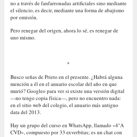
n
no a través de fanfarronadas artificiales sino mediante
n
el silencio, es decir, mediante una forma de abajismo
o
por omisión.
m
b
Pero renegar del origen, ahora lo sé, es renegar de
r
uno mismo.
a
r
[
*
C
r
Busco señas de Prieto en el presente. ¿Habrá alguna
í
mención a él en el anuario escolar del año en que
t
murió? Googleo para ver si existe una versión digital
i
—no tengo copia física—, pero no encuentro nada:
c
en el sitio web del colegio, el anuario más antiguo
a
data del 2013.
]
«
Hay un grupo del curso en WhatsApp, llamado «4°A
L
CVD», compuesto por 33 exverbitas; es un chat con