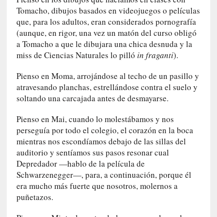
d
Tomacho, dibujos basados en videojuegos o películas
e
que, para los adultos, eran considerados pornografía
l
(aunque, en rigor, una vez un matón del curso obligó
a
a Tomacho a que le dibujara una chica desnuda y la
v
miss de Ciencias Naturales lo pilló
in fraganti
).
i
o
Pienso en Moma, arrojándose al techo de un pasillo y
l
atravesando planchas, estrellándose contra el suelo y
e
soltando una carcajada antes de desmayarse.
n
c
Pienso en Mai, cuando lo molestábamos y nos
i
perseguía por todo el colegio, el corazón en la boca
a
mientras nos escondíamos debajo de las sillas del
[
auditorio y sentíamos sus pasos resonar cual
E
Depredador —hablo de la película de
n
Schwarzenegger—, para, a continuación, porque él
t
era mucho más fuerte que nosotros, molernos a
r
puñetazos.
e
v