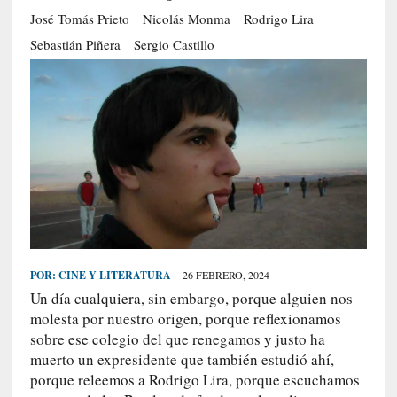
S
José Tomás Prieto
Nicolás Monma
Rodrigo Lira
R
Sebastián Piñera
Sergio Castillo
E
C
I
E
N
T
E
S
POR:
CINE Y LITERATURA
26 FEBRERO, 2024
[
Un día cualquiera, sin embargo, porque alguien nos
E
molesta por nuestro origen, porque reflexionamos
n
sobre ese colegio del que renegamos y justo ha
t
r
muerto un expresidente que también estudió ahí,
e
porque releemos a Rodrigo Lira, porque escuchamos