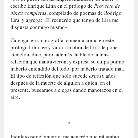
e
escribe Enrique Lihn en el prólogo de
Proyecto de
s
obras completas
, compilado de poemas de Rodrigo
y
Lira, y agrega: «El recuerdo que tengo de Lira me
d
disgusta conmigo mismo».
e
f
Careaga, en su biografía, comenta cómo en este
e
prólogo Lihn lee y valora la obra de Lira; le pone
c
atención, dice, pero, además, habla de la tensa
t
relación que mantuvieron, y expresa su culpa por no
o
haberlo entendido del todo, por haberlo tratado mal.
s
El tipo de reflexión que sólo sucede
expost
, años
d
después de la muerte de alguien a quien, en el
e
presente, buscamos a ciegas dando manotazos en el
l
aire.
a
n
a
t
*
u
r
Inquieto por el anuario, me acuerdo que mi amigo