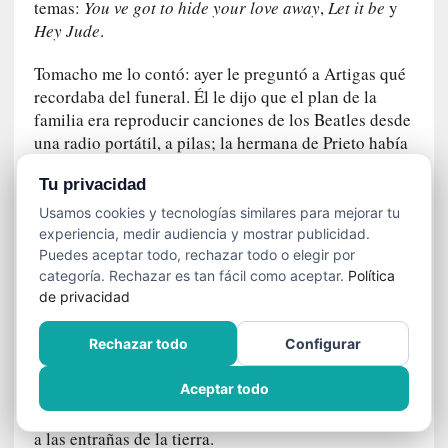
n
temas:
You ve got to hide your love away
,
Let it be
y
e
Hey Jude
.
c
e
Tomacho me lo contó: ayer le preguntó a Artigas qué
s
recordaba del funeral. Él le dijo que el plan de la
a
familia era reproducir canciones de los Beatles desde
r
una radio portátil, a pilas; la hermana de Prieto había
i
probado la radio previamente y había comprado pilas
o
Tu privacidad
nuevas, por lo que estaba todo en orden, pero llegado
q
el momento la radio no funcionó.
Usamos cookies y tecnologías similares para mejorar tu
u
experiencia, medir audiencia y mostrar publicidad.
e
Fue entonces que, de improviso, se pusieron a
Puedes aceptar todo, rechazar todo o elegir por
e
preguntar quién podía tocar algo de los Beatles, y así
categoría. Rechazar es tan fácil como aceptar.
Política
m
de privacidad
la guitarra llegó a manos de él. Tomacho se acordaba
a
de Artigas tocando los temas mientras terminaban de
n
Rechazar todo
Configurar
cavar el hoyo en el campo; era un día soleado de
c
enero y él, en palabras de mi amigo, se mantuvo
i
Aceptar todo
estoico, sin quebrarse nunca, cantando los Beatles de
p
principio a fin, mientras el ataúd de Prieto descendía
a
a las entrañas de la tierra.
r