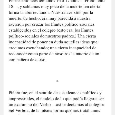
En ese entonces teníamos 16 o 17 años —Prieto tenía
r
18—, y sabíamos muy poco de la muerte; en cierta
a
forma la aborrecíamos. Nuestra aversión por la
e
muerte, de hecho, era muy parecida a nuestra
l
aversión por cruzar los límites político-sociales
f
establecidos en el colegio (esto era: los límites
a
político-sociales de nuestros padres.) Una cierta
n
incapacidad de poner en duda aquellas ideas que
t
crecimos escuchando; una cierta incapacidad de
a
reconocer como parte de nosotros la muerte de un
s
compañero de curso.
m
a
»
:
*
L
a
Piñera fue, en el sentido de sus alcances políticos y
h
empresariales, el modelo de lo que podía llegar a ser
i
un exalumno del Verbo —así le decíamos al colegio:
s
«el Verbo», de la misma forma que nos tratábamos
t