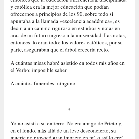
m
y católica era la mejor educación que podían
e
ofrecernos a principios de los 90, sobre todo si
m
apuntaba a la llamada «excelencia académica», es
o
decir, a un camino riguroso en estudios y notas en
r
aras de un futuro ingreso a la universidad. Las notas,
i
entonces, lo eran todo; los valores católicos, por su
a
parte, aseguraban que el árbol crecería recto.
s
n
A cuántas misas habré asistido en todos mis años en
o
el Verbo: imposible saber.
v
e
A cuántos funerales: ninguno.
l
a
d
a
*
s
Yo no asistí a su entierro. No era amigo de Prieto y,
[
en el fondo, más allá de un leve desconcierto, su
C
muerte no provocó gran impacto en mí, o así lo creí