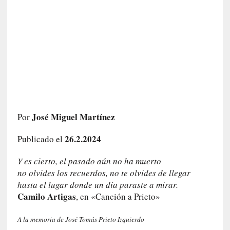
e
l
c
a
s
o
V
a
m
p
José Miguel Martínez
Por
i
r
26.2.2024
Publicado el
o
s
Y es cierto, el pasado aún no ha muerto
L
no olvides los recuerdos, no te olvides de llegar
i
hasta el lugar donde un día paraste a mirar.
t
Camilo Artigas
, en «Canción a Prieto»
e
r
A la memoria de José Tomás Prieto Izquierdo
a