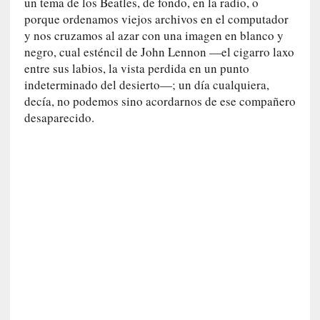
v
un tema de los Beatles, de fondo, en la radio, o
i
porque ordenamos viejos archivos en el computador
s
y nos cruzamos al azar con una imagen en blanco y
t
negro, cual esténcil de John Lennon —el cigarro laxo
a
entre sus labios, la vista perdida en un punto
]
indeterminado del desierto—; un día cualquiera,
M
decía, no podemos sino acordarnos de ese compañero
a
desaparecido.
d
r
e
d
e
v
í
c
t
i
m
a
d