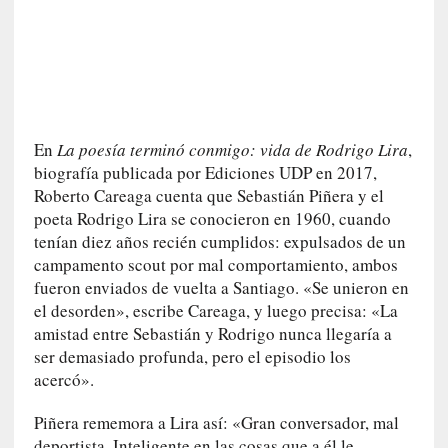
d
a
c
o
n
c
r
En
La poesía terminó conmigo: vida de Rodrigo Lira
,
e
biografía publicada por Ediciones UDP en 2017,
t
Roberto Careaga cuenta que Sebastián Piñera y el
a
poeta Rodrigo Lira se conocieron en 1960, cuando
tenían diez años recién cumplidos: expulsados de un
[
campamento scout por mal comportamiento, ambos
C
r
fueron enviados de vuelta a Santiago. «Se unieron en
í
el desorden», escribe Careaga, y luego precisa: «La
t
amistad entre Sebastián y Rodrigo nunca llegaría a
i
ser demasiado profunda, pero el episodio los
c
acercó».
a
]
Piñera rememora a Lira así: «Gran conversador, mal
«
deportista. Inteligente en las cosas que a él le