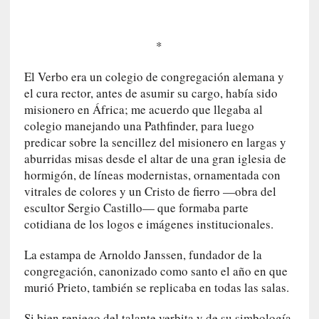
c
a
l
*
G
a
El Verbo era un colegio de congregación alemana y
l
el cura rector, antes de asumir su cargo, había sido
l
misionero en África; me acuerdo que llegaba al
o
colegio manejando una Pathfinder, para luego
i
predicar sobre la sencillez del misionero en largas y
s
aburridas misas desde el altar de una gran iglesia de
d
hormigón, de líneas modernistas, ornamentada con
e
vitrales de colores y un Cristo de fierro —obra del
b
escultor Sergio Castillo— que formaba parte
u
cotidiana de los logos e imágenes institucionales.
t
a
La estampa de Arnoldo Janssen, fundador de la
c
congregación, canonizado como santo el año en que
o
murió Prieto, también se replicaba en todas las salas.
n
l
Si bien reniego del talante verbita y de su simbología