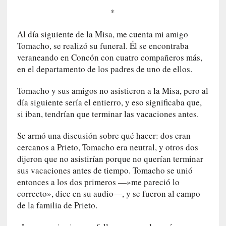
c
i
*
o
n
Al día siguiente de la Misa, me cuenta mi amigo
a
Tomacho, se realizó su funeral. Él se encontraba
l
veraneando en Concón con cuatro compañeros más,
en el departamento de los padres de uno de ellos.
[
E
Tomacho y sus amigos no asistieron a la Misa, pero al
n
día siguiente sería el entierro, y eso significaba que,
s
si iban, tendrían que terminar las vacaciones antes.
a
y
Se armó una discusión sobre qué hacer: dos eran
o
cercanos a Prieto, Tomacho era neutral, y otros dos
]
dijeron que no asistirían porque no querían terminar
«
sus vacaciones antes de tiempo. Tomacho se unió
E
entonces a los dos primeros —»me pareció lo
l
correcto», dice en su audio—, y se fueron al campo
e
de la familia de Prieto.
x
t