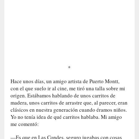
n
e
r
a
c
c
e
s
o
*
a
e
Hace unos días, un amigo artista de Puerto Montt,
s
con el que suelo ir al cine, me tiró una talla sobre mi
e
e
origen. Estábamos hablando de unos carritos de
s
madera, unos carritos de arrastre que, al parecer, eran
p
clásicos en nuestra generación cuando éramos niños.
a
Yo no tenía idea de qué carritos hablaba. Mi amigo
c
me comentó:
i
o
—Es que en Las Condes, seguro jugabas con cosas