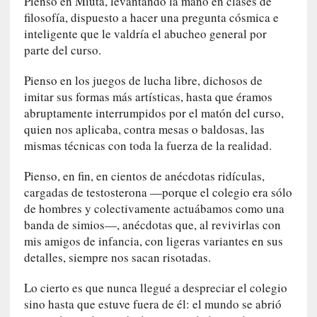
Pienso en Miuta, levantando la mano en clases de
i
filosofía, dispuesto a hacer una pregunta cósmica e
s
inteligente que le valdría el abucheo general por
t
parte del curso.
a
]
Pienso en los juegos de lucha libre, dichosos de
A
imitar sus formas más artísticas, hasta que éramos
l
abruptamente interrumpidos por el matón del curso,
f
quien nos aplicaba, contra mesas o baldosas, las
o
mismas técnicas con toda la fuerza de la realidad.
n
s
Pienso, en fin, en cientos de anécdotas ridículas,
o
cargadas de testosterona —porque el colegio era sólo
M
de hombres y colectivamente actuábamos como una
a
banda de simios—, anécdotas que, al revivirlas con
t
mis amigos de infancia, con ligeras variantes en sus
u
detalles, siempre nos sacan risotadas.
s
S
Lo cierto es que nunca llegué a despreciar el colegio
a
sino hasta que estuve fuera de él: el mundo se abrió
n