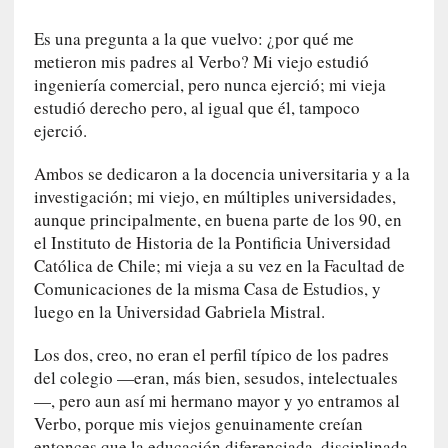
P
Es una pregunta a la que vuelvo: ¿por qué me
a
metieron mis padres al Verbo? Mi viejo estudió
l
ingeniería comercial, pero nunca ejerció; mi vieja
a
estudió derecho pero, al igual que él, tampoco
b
r
ejerció.
a
Ambos se dedicaron a la docencia universitaria y a la
s
d
investigación; mi viejo, en múltiples universidades,
e
aunque principalmente, en buena parte de los 90, en
V
el Instituto de Historia de la Pontificia Universidad
a
Católica de Chile; mi vieja a su vez en la Facultad de
l
Comunicaciones de la misma Casa de Estudios, y
é
luego en la Universidad Gabriela Mistral.
r
y
Los dos, creo, no eran el perfil típico de los padres
:
del colegio —eran, más bien, sesudos, intelectuales
L
—, pero aun así mi hermano mayor y yo entramos al
a
Verbo, porque mis viejos genuinamente creían
s
entonces que la educación diferenciada, disciplinada