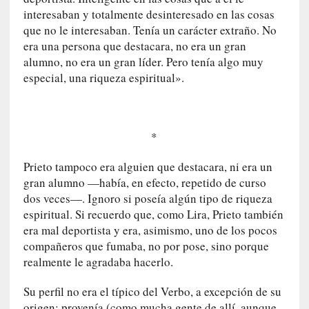
I
interesaban y totalmente desinteresado en las cosas
m
que no le interesaban. Tenía un carácter extraño. No
p
era una persona que destacara, no era un gran
a
alumno, no era un gran líder. Pero tenía algo muy
c
especial, una riqueza espiritual».
t
o
m
o
*
r
t
Prieto tampoco era alguien que destacara, ni era un
a
gran alumno —había, en efecto, repetido de curso
l
dos veces—. Ignoro si poseía algún tipo de riqueza
»
espiritual. Si recuerdo que, como Lira, Prieto también
:
era mal deportista y era, asimismo, uno de los pocos
U
compañeros que fumaba, no por pose, sino porque
n
realmente le agradaba hacerlo.
t
r
Su perfil no era el típico del Verbo, a excepción de su
á
origen: provenía (como mucha gente de allí, aunque