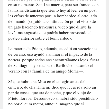
o
en su momento. Sentí su muerte, para ser franco, con
n
la misma distancia que siento hoy al leer en un post
c
las cifras de muertos por un bombardeo al otro lado
i
del mundo (seguido a continuación por el video de
e
un gato haciendo travesuras, video que diluye la
r
levísima angustia que podría haber provocado el
t
posteo anterior sobre el bombardeo).
o
]
La muerte de Prieto, además, sucedió en vacaciones
E
de verano: eso ayudó a aminorar el impacto de la
l
m
noticia, porque todos nos encontrábamos lejos, fuera
a
de Santiago —yo estaba en Bariloche, pasando el
e
verano con la familia de mi amigo Moma—.
s
t
Sé que hubo una Misa en el colegio antes del
r
entierro; de ella, Dila me dice que recuerda sólo un
o
par de cosas: que era de noche, y que el viejo de
P
Prieto lloraba. Desconozco si habrá sido presidida o
a
no por el cura rector, aunque imagino que sí.
s