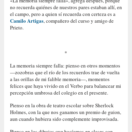
«La memoria siempre falla», agrega después, porque
r
no recuerda quiénes de nuestros pares estaban allí, en
a
el campo, pero a quien sí recuerda con certeza es a
n
Camilo Artigas
, compañero del curso y amigo de
j
Prieto.
e
r
o
»
*
:
L
La memoria siempre falla: pienso en otros momentos
a
—zozobras que el río de los recuerdos trae de vuelta
b
a las orillas de mi falible memoria—, momentos
a
felices que haya vivido en el Verbo para balancear mi
n
percepción umbrosa del colegio en el presente.
a
l
Pienso en la obra de teatro escolar sobre Sherlock
i
Holmes, con la que nos ganamos un premio de guion,
d
aun cuando hubiera sido complemente improvisada.
a
d
Pienso en los dibujos que hacíamos en clases con