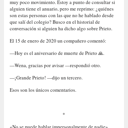
o
muy poco movimiento. Estoy a punto de consultar si
p
alguien tiene el anuario, pero me reprimo: ¿quiénes
r
son estas personas con las que no he hablado desde
o
que salí del colegio? Busco en el historial de
h
conversación si alguien ha dicho algo sobre Prieto.
i
b
El 15 de enero de 2020 un compañero comentó:
i
d
—Hoy es el aniversario de muerte de Prieto 🙏.
o
»
—Wena, gracias por avisar —respondió otro.
:
L
—¡Grande Prieto! —dijo un tercero.
a
s
Esos son los únicos comentarios.
v
i
r
t
*
u
d
«No se puede hablar impersonalmente de nadie»,