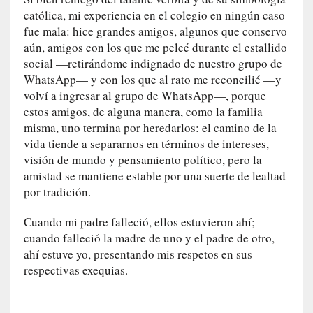
a
católica, mi experiencia en el colegio en ningún caso
O
fue mala: hice grandes amigos, algunos que conservo
r
aún, amigos con los que me peleé durante el estallido
q
social —retirándome indignado de nuestro grupo de
u
WhatsApp— y con los que al rato me reconcilié —y
e
volví a ingresar al grupo de WhatsApp—, porque
s
estos amigos, de alguna manera, como la familia
t
misma, uno termina por heredarlos: el camino de la
a
vida tiende a separarnos en términos de intereses,
S
visión de mundo y pensamiento político, pero la
i
n
amistad se mantiene estable por una suerte de lealtad
f
por tradición.
ó
n
Cuando mi padre falleció, ellos estuvieron ahí;
i
cuando falleció la madre de uno y el padre de otro,
c
ahí estuve yo, presentando mis respetos en sus
a
respectivas exequias.
N
a