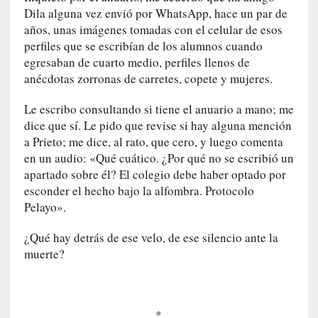
a
Dila alguna vez envió por WhatsApp, hace un par de
l
años, unas imágenes tomadas con el celular de esos
e
perfiles que se escribían de los alumnos cuando
z
egresaban de cuarto medio, perfiles llenos de
a
anécdotas zorronas de carretes, copete y mujeres.
h
u
Le escribo consultando si tiene el anuario a mano; me
m
dice que sí. Le pido que revise si hay alguna mención
a
a Prieto; me dice, al rato, que cero, y luego comenta
n
en un audio: «Qué cuático. ¿Por qué no se escribió un
a
apartado sobre él? El colegio debe haber optado por
esconder el hecho bajo la alfombra. Protocolo
[
Pelayo».
C
r
¿Qué hay detrás de ese velo, de ese silencio ante la
ó
muerte?
n
i
c
a
*
]