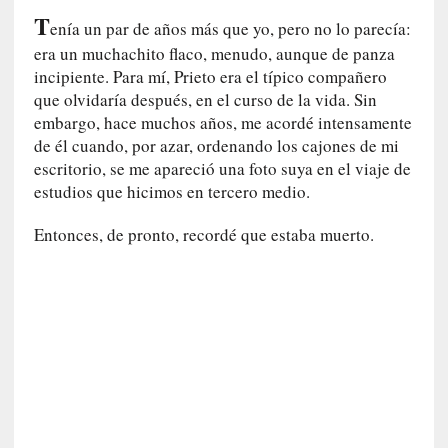
r
T
enía un par de años más que yo, pero no lo parecía:
i
o
era un muchachito flaco, menudo, aunque de panza
s
incipiente. Para mí, Prieto era el típico compañero
:
que olvidaría después, en el curso de la vida. Sin
«
embargo, hace muchos años, me acordé intensamente
N
de él cuando, por azar, ordenando los cajones de mi
o
escritorio, se me apareció una foto suya en el viaje de
s
estudios que hicimos en tercero medio.
e
n
Entonces, de pronto, recordé que estaba muerto.
c
a
n
t
a
r
í
a
t
e