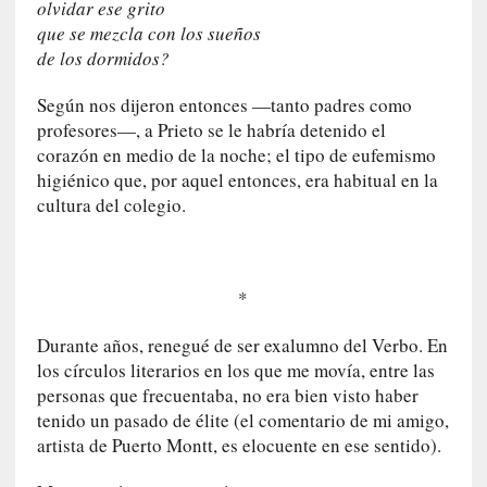
s
olvidar ese grito
i
que se mezcla con los sueños
n
de los dormidos?
v
i
Según nos dijeron entonces —tanto padres como
s
profesores—, a Prieto se le habría detenido el
i
corazón en medio de la noche; el tipo de eufemismo
b
higiénico que, por aquel entonces, era habitual en la
l
cultura del colegio.
e
s
»
:
*
R
e
Durante años, renegué de ser exalumno del Verbo. En
a
los círculos literarios en los que me movía, entre las
l
personas que frecuentaba, no era bien visto haber
i
tenido un pasado de élite (el comentario de mi amigo,
d
artista de Puerto Montt, es elocuente en ese sentido).
a
d