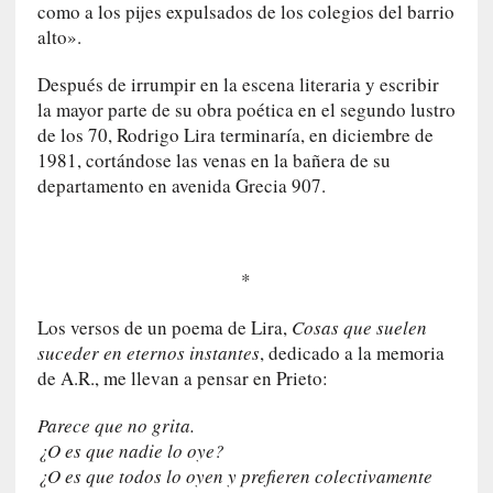
como a los pijes expulsados de los colegios del barrio
a
alto».
n
a
Después de irrumpir en la escena literaria y escribir
t
la mayor parte de su obra poética en el segundo lustro
u
r
de los 70, Rodrigo Lira terminaría, en diciembre de
a
1981, cortándose las venas en la bañera de su
l
departamento en avenida Grecia 907.
e
z
a
d
*
e
Los versos de un poema de Lira,
Cosas que suelen
l
a
suceder en eternos instantes
, dedicado a la memoria
s
de A.R., me llevan a pensar en Prieto:
c
o
Parece que no grita.
s
¿O es que nadie lo oye?
a
¿O es que todos lo oyen y prefieren colectivamente