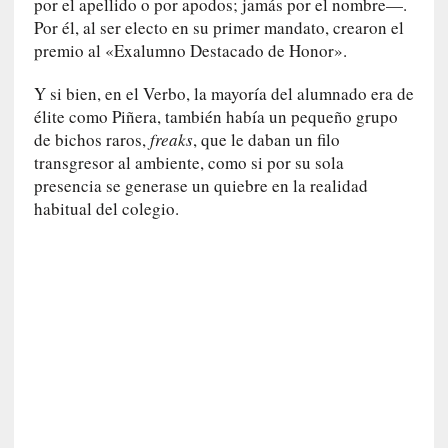
por el apellido o por apodos; jamás por el nombre—.
o
Por él, al ser electo en su primer mandato, crearon el
r
premio al «Exalumno Destacado de Honor».
i
a
Y si bien, en el Verbo, la mayoría del alumnado era de
f
élite como Piñera, también había un pequeño grupo
i
de bichos raros,
freaks
, que le daban un filo
l
transgresor al ambiente, como si por su sola
t
presencia se generase un quiebre en la realidad
r
a
habitual del colegio.
d
a
p
o
r
u
n
a
v
i