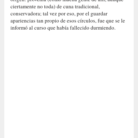
i
ciertamente no toda) de cuna tradicional,
l
conservadora; tal vez por eso, por el guardar
e
apariencias tan propio de esos círculos, fue que se le
r
informó al curso que había fallecido durmiendo.
q
u
e
s
e
e
x
t
i
e
n
d
e
p
o
r
9