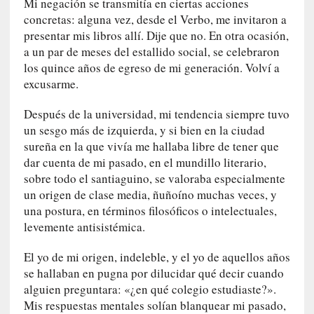
Mi negación se transmitía en ciertas acciones
e
concretas: alguna vez, desde el Verbo, me invitaron a
s
presentar mis libros allí. Dije que no. En otra ocasión,
q
a un par de meses del estallido social, se celebraron
u
los quince años de egreso de mi generación. Volví a
e
excusarme.
l
o
Después de la universidad, mi tendencia siempre tuvo
s
un sesgo más de izquierda, y si bien en la ciudad
a
sureña en la que vivía me hallaba libre de tener que
d
dar cuenta de mi pasado, en el mundillo literario,
u
sobre todo el santiaguino, se valoraba especialmente
l
un origen de clase media, ñuñoíno muchas veces, y
t
una postura, en términos filosóficos o intelectuales,
o
levemente antisistémica.
s
e
El yo de mi origen, indeleble, y el yo de aquellos años
v
se hallaban en pugna por dilucidar qué decir cuando
i
alguien preguntara: «¿en qué colegio estudiaste?».
t
Mis respuestas mentales solían blanquear mi pasado,
a