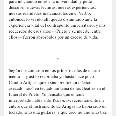
para mí cuando entré a la universidad, y pude
t
descubrir nuevas lecturas, nuevas experiencias,
a
nuevas realidades inalcanzables en el Verbo;
C
entonces lo vivido allí quedó disminuido ante la
r
experiencia vital del contrapunto universitario, y mis
u
recuerdos de esos años —Prieto y su muerte, entre
z
ellos— fueron absorbidos por un exceso de vida.
:
«
N
o
*
h
a
Según me contaron en los primeros días de cuarto
y
medio —y así lo recordaba yo hasta hace poco—,
n
Camilo Artigas, quien siempre fue un músico
a
avezado, tocó en teclado un tema de los Beatles en el
d
a
funeral de Prieto. Yo pensaba que el tema
m
interpretado había sido
Yesterday
; recientemente me
á
enteré que el instrumento de Artigas no había sido un
s
teclado, sino una guitarra, y que tocó no uno sino tres