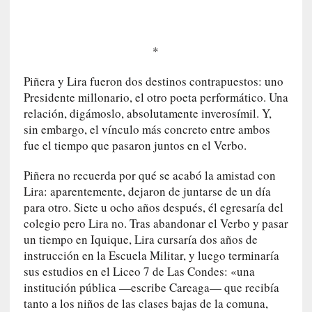
0
m
i
*
n
u
Piñera y Lira fueron dos destinos contrapuestos: uno
t
Presidente millonario, el otro poeta performático. Una
o
relación, digámoslo, absolutamente inverosímil. Y,
s
sin embargo, el vínculo más concreto entre ambos
fue el tiempo que pasaron juntos en el Verbo.
[
C
Piñera no recuerda por qué se acabó la amistad con
r
Lira: aparentemente, dejaron de juntarse de un día
í
para otro. Siete u ocho años después, él egresaría del
t
colegio pero Lira no. Tras abandonar el Verbo y pasar
i
un tiempo en Iquique, Lira cursaría dos años de
c
instrucción en la Escuela Militar, y luego terminaría
a
sus estudios en el Liceo 7 de Las Condes: «una
]
institución pública —escribe Careaga— que recibía
«
tanto a los niños de las clases bajas de la comuna,
L