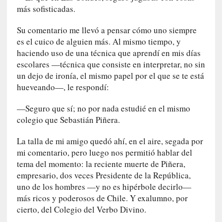
q
más sofisticadas.
u
e
Su comentario me llevó a pensar cómo uno siempre
a
es el cuico de alguien más. Al mismo tiempo, y
d
haciendo uso de una técnica que aprendí en mis días
m
escolares —técnica que consiste en interpretar, no sin
i
un dejo de ironía, el mismo papel por el que se te está
n
hueveando—, le respondí:
i
s
—Seguro que sí; no por nada estudié en el mismo
t
colegio que Sebastián Piñera.
r
a
La talla de mi amigo quedó ahí, en el aire, segada por
A
mi comentario, pero luego nos permitió hablar del
l
tema del momento: la reciente muerte de Piñera,
e
empresario, dos veces Presidente de la República,
j
uno de los hombres —y no es hipérbole decirlo—
a
más ricos y poderosos de Chile. Y exalumno, por
n
cierto, del Colegio del Verbo Divino.
d