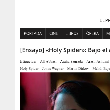
Saltar
al
contenido
EL P
PORTADA
CINE
LIBROS
ÓPERA
M
[Ensayo] «Holy Spider»: Bajo el 
Etiquetas:
Ali Abbasi
Araña Sagrada
Arash Ashtiani
Holy Spider
Jonas Wagner
Martin Dirkov
Mehdi Baje