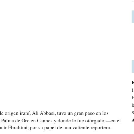
H
E
l
S
e origen iraní, Ali Abbasi, tuvo un gran paso en los
A
 la Palma de Oro en Cannes y donde le fue otorgado —en el
mir Ebrahimi, por su papel de una valiente reportera.