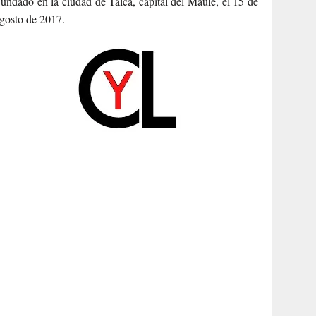
undado en la ciudad de Talca, capital del Maule, el 15 de
gosto de 2017.