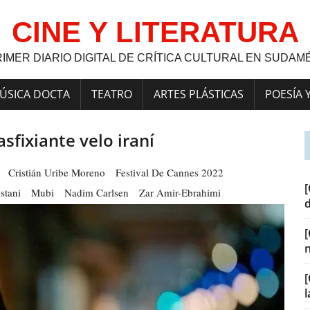
CINE Y LITERATURA
RIMER DIARIO DIGITAL DE CRÍTICA CULTURAL EN SUDAM
ÚSICA DOCTA
TEATRO
ARTES PLÁSTICAS
POESÍA 
asfixiante velo iraní
Cristián Uribe Moreno
Festival De Cannes 2022
[
stani
Mubi
Nadim Carlsen
Zar Amir-Ebrahimi
[