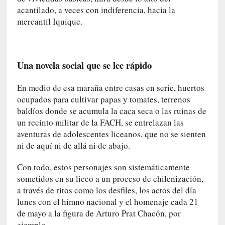
a
acantilado, a veces con indiferencia, hacia la
]
mercantil Iquique.
«
L
o
p
Una novela social que se lee rápido
r
o
En medio de esa maraña entre casas en serie, huertos
h
ocupados para cultivar papas y tomates, terrenos
i
baldíos donde se acumula la caca seca o las ruinas de
b
un recinto militar de la FACH, se entrelazan las
i
aventuras de adolescentes liceanos, que no se sienten
d
ni de aquí ni de allá ni de abajo.
o
»
Con todo, estos personajes son sistemáticamente
:
sometidos en su liceo a un proceso de chilenización,
L
a través de ritos como los desfiles, los actos del día
a
lunes con el himno nacional y el homenaje cada 21
s
de mayo a la figura de Arturo Prat Chacón, por
v
ejemplo.