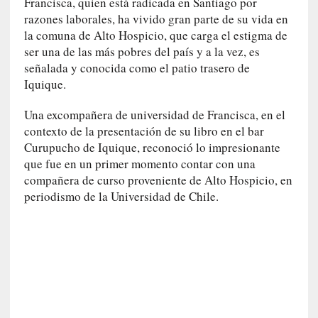
Francisca, quien está radicada en Santiago por
l
razones laborales, ha vivido gran parte de su vida en
i
la comuna de Alto Hospicio, que carga el estigma de
d
ser una de las más pobres del país y a la vez, es
a
señalada y conocida como el patio trasero de
d
e
Iquique.
s
Una excompañera de universidad de Francisca, en el
q
u
contexto de la presentación de su libro en el bar
e
Curupucho de Iquique, reconoció lo impresionante
l
que fue en un primer momento contar con una
o
compañera de curso proveniente de Alto Hospicio, en
s
periodismo de la Universidad de Chile.
a
d
u
l
t
o
s
e