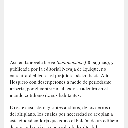
v
i
t
a
n
n
o
m
b
Así, en la novela breve
Iconoclastas
(68 páginas), y
r
publicada por la editorial Navaja de Iquique, no
a
encontrará el lector el prejuicio básico hacia Alto
r
Hospicio con descripciones a modo de periodismo
[
miseria, por el contrario, el texto se adentra en el
C
mundo cotidiano de sus habitantes.
r
í
En este caso, de migrantes andinos, de los cerros o
t
del altiplano, los cuales por necesidad se acoplan a
i
esta ciudad en forja que como el balcón de un edificio
c
de viviendas básicas, mira desde lo alto del