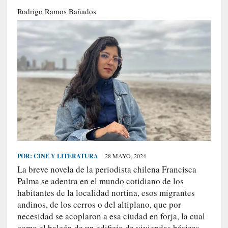
S
Rodrigo Ramos Bañados
R
E
C
I
E
N
T
E
S
POR:
CINE Y LITERATURA
28 MAYO, 2024
[
La breve novela de la periodista chilena Francisca
C
Palma se adentra en el mundo cotidiano de los
r
habitantes de la localidad nortina, esos migrantes
í
andinos, de los cerros o del altiplano, que por
t
necesidad se acoplaron a esa ciudad en forja, la cual
i
como el balcón de un edificio de viviendas básicas