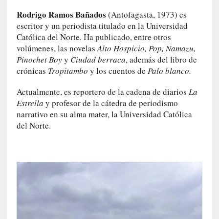
s
Rodrigo Ramos Bañados
(Antofagasta, 1973) es
escritor y un periodista titulado en la Universidad
[
Católica del Norte. Ha publicado, entre otros
C
volúmenes, las novelas
Alto Hospicio, Pop, Namazu,
o
Pinochet Boy
y
Ciudad berraca
, además del libro de
n
crónicas
Tropitambo
y los cuentos de
Palo blanco.
c
i
Actualmente, es reportero de la cadena de diarios
La
e
Estrella
y profesor de la cátedra de periodismo
r
narrativo en su alma mater, la Universidad Católica
t
del Norte.
o
]
E
l
m
a
e
s
t