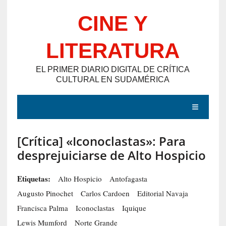
Saltar
CINE Y
al
contenido
LITERATURA
EL PRIMER DIARIO DIGITAL DE CRÍTICA
CULTURAL EN SUDAMÉRICA
MENÚ
[Crítica] «Iconoclastas»: Para
E
desprejuiciarse de Alto Hospicio
N
T
Etiquetas:
Alto Hospicio
Antofagasta
R
Augusto Pinochet
Carlos Cardoen
Editorial Navaja
A
Francisca Palma
Iconoclastas
Iquique
D
Lewis Mumford
Norte Grande
A