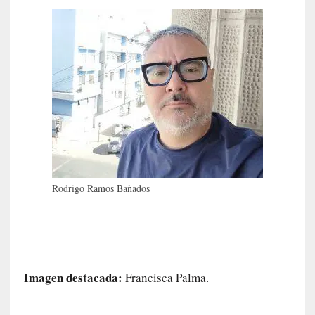
c
a
N
a
c
i
o
n
a
l
[
Rodrigo Ramos Bañados
E
n
s
a
y
o
Imagen destacada:
Francisca Palma.
]
«