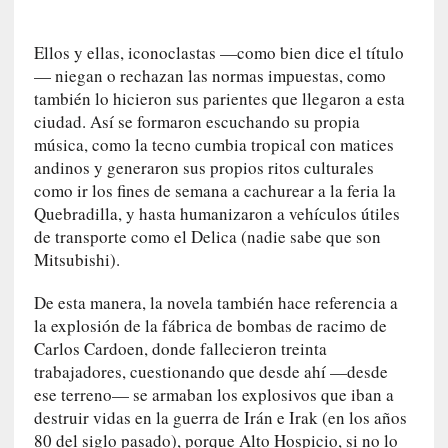
a
t
Ellos y ellas, iconoclastas —como bien dice el título
u
— niegan o rechazan las normas impuestas, como
r
también lo hicieron sus parientes que llegaron a esta
a
ciudad. Así se formaron escuchando su propia
l
música, como la tecno cumbia tropical con matices
e
andinos y generaron sus propios ritos culturales
z
como ir los fines de semana a cachurear a la feria la
a
Quebradilla, y hasta humanizaron a vehículos útiles
h
de transporte como el Delica (nadie sabe que son
u
Mitsubishi).
m
a
De esta manera, la novela también hace referencia a
n
la explosión de la fábrica de bombas de racimo de
a
Carlos Cardoen, donde fallecieron treinta
[
trabajadores, cuestionando que desde ahí —desde
C
ese terreno— se armaban los explosivos que iban a
r
destruir vidas en la guerra de Irán e Irak (en los años
ó
80 del siglo pasado), porque Alto Hospicio, si no lo