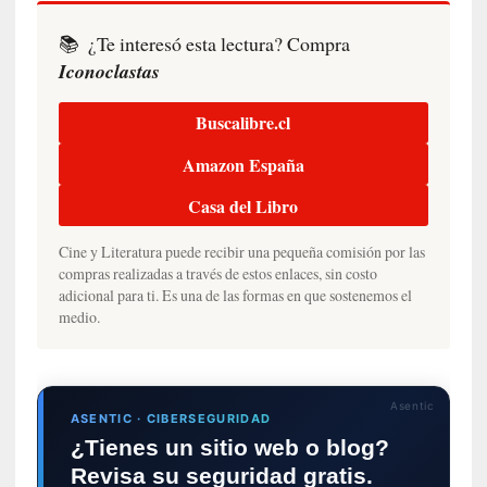
E
l
📚
¿Te interesó esta lectura? Compra
e
Iconoclastas
x
t
Buscalibre.cl
r
a
Amazon España
n
j
Casa del Libro
e
r
Cine y Literatura puede recibir una pequeña comisión por las
o
compras realizadas a través de estos enlaces, sin costo
»
adicional para ti. Es una de las formas en que sostenemos el
:
medio.
L
a
b
a
Asentic
ASENTIC · CIBERSEGURIDAD
n
¿Tienes un sitio web o blog?
a
Revisa su seguridad gratis.
l