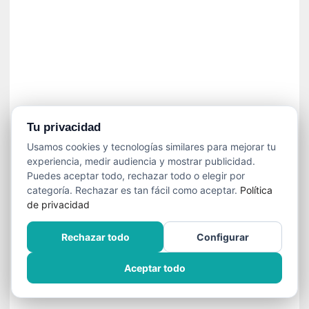
»
:
L
a
m
e
m
o
r
Tu privacidad
i
Usamos cookies y tecnologías similares para mejorar tu
a
experiencia, medir audiencia y mostrar publicidad.
d
Puedes aceptar todo, rechazar todo o elegir por
e
categoría. Rechazar es tan fácil como aceptar.
Política
l
de privacidad
o
s
Rechazar todo
Configurar
c
u
Aceptar todo
e
r
p