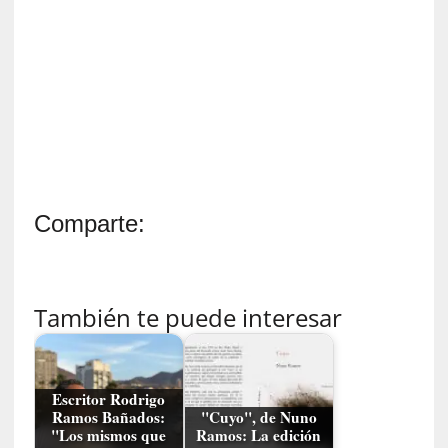
n
t
r
e
v
i
s
t
a
]
Comparte:
A
l
f
o
También te puede interesar
n
s
o
M
Escritor Rodrigo
a
Ramos Bañados:
"Cuyo", de Nuno
t
"Los mismos que
Ramos: La edición