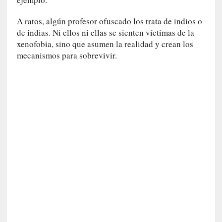
i
r
A ratos, algún profesor ofuscado los trata de indios o
t
de indias. Ni ellos ni ellas se sienten víctimas de la
u
xenofobia, sino que asumen la realidad y crean los
d
mecanismos para sobrevivir.
e
s
y
d
e
f
e
c
t
o
s
d
e
l
a
n