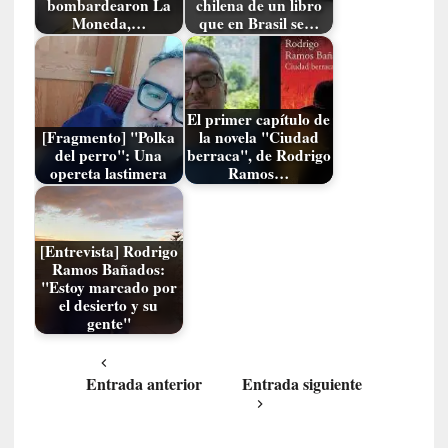
u
bombardearon La
chilena de un libro
s
Moneda,…
que en Brasil se…
S
a
n
t
El primer capítulo de
a
[Fragmento] "Polka
la novela "Ciudad
C
del perro": Una
berraca", de Rodrigo
opereta lastimera
Ramos…
r
u
z
:
[Entrevista] Rodrigo
«
Ramos Bañados:
N
"Estoy marcado por
el desierto y su
o
gente"
h
a
y
Entrada anterior
Entrada siguiente
n
a
d