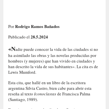
c
o
s
a
s
Rodrigo Ramos Bañados
Por
i
n
28.5.2024
Publicado el
v
i
«N
adie puede conocer la vida de las ciudades si no
s
ha asimilado las obras y las novelas producidas por
i
hombres (y mujeres) que han vivido en ciudades y
b
han descrito la vida de sus habitantes». La cita es de
l
Lewis Mumford.
e
s
Esta cita, que hallé en un libro de la escritora
»
argentina Silvia Castro, bien cabe para abrir esta
:
reseña al texto
Iconoclastas
de Francisca Palma
R
(Santiago, 1989).
e
a