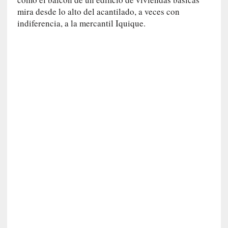
c
mira desde lo alto del acantilado, a veces con
a
indiferencia, a la mercantil Iquique.
]
«
L
a
n
a
t
u
r
a
l
e
z
a
d
e
l
a
s