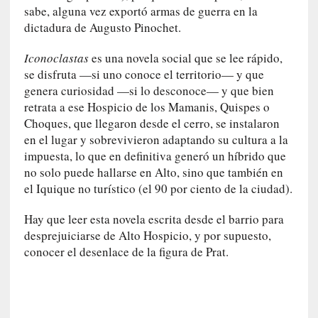
n
sabe, alguna vez exportó armas de guerra en la
i
dictadura de Augusto Pinochet.
c
a
Iconoclastas
es una novela social que se lee rápido,
]
se disfruta —si uno conoce el territorio— y que
P
genera curiosidad —si lo desconoce— y que bien
a
retrata a ese Hospicio de los Mamanis, Quispes o
l
Choques, que llegaron desde el cerro, se instalaron
a
en el lugar y sobrevivieron adaptando su cultura a la
b
impuesta, lo que en definitiva generó un híbrido que
r
no solo puede hallarse en Alto, sino que también en
a
el Iquique no turístico (el 90 por ciento de la ciudad).
s
d
Hay que leer esta novela escrita desde el barrio para
e
desprejuiciarse de Alto Hospicio, y por supuesto,
V
conocer el desenlace de la figura de Prat.
a
l
é
r