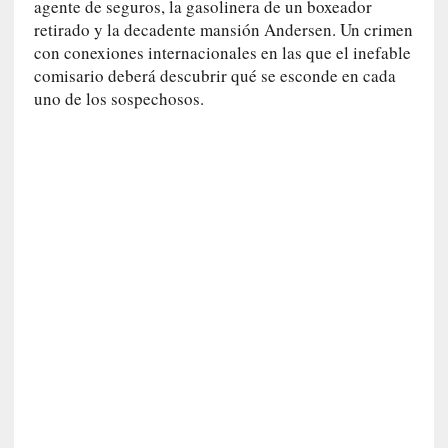
agente de seguros, la gasolinera de un boxeador
n
retirado y la decadente mansión Andersen. Un crimen
i
con conexiones internacionales en las que el inefable
c
a
comisario deberá descubrir qué se esconde en cada
]
uno de los sospechosos.
P
a
l
a
b
r
a
s
d
e
V
a
l
é
r