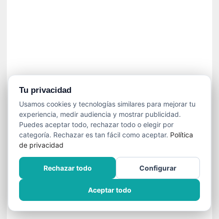
»
:
L
a
m
e
m
o
r
Tu privacidad
i
Usamos cookies y tecnologías similares para mejorar tu
a
experiencia, medir audiencia y mostrar publicidad.
d
Puedes aceptar todo, rechazar todo o elegir por
e
categoría. Rechazar es tan fácil como aceptar.
Política
l
de privacidad
o
s
Rechazar todo
Configurar
c
u
Aceptar todo
e
r
p