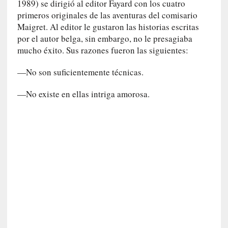
1989) se dirigió al editor Fayard con los cuatro
l
i
primeros originales de las aventuras del comisario
d
Maigret. Al editor le gustaron las historias escritas
a
por el autor belga, sin embargo, no le presagiaba
d
mucho éxito. Sus razones fueron las siguientes:
e
s
—No son suficientemente técnicas.
q
u
—No existe en ellas intriga amorosa.
e
l
o
s
a
d
u
l
t
o
s
e