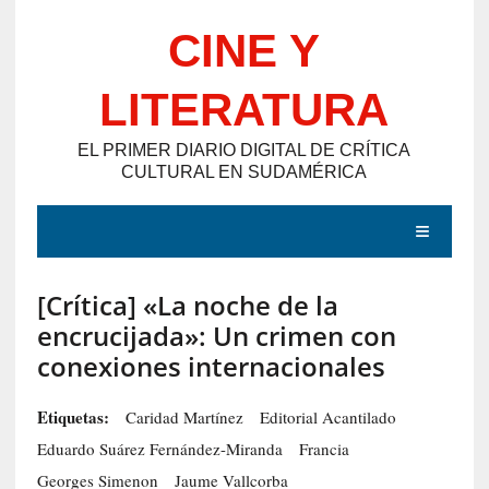
Saltar
CINE Y
al
contenido
LITERATURA
EL PRIMER DIARIO DIGITAL DE CRÍTICA
CULTURAL EN SUDAMÉRICA
MENÚ
[Crítica] «La noche de la
E
encrucijada»: Un crimen con
N
conexiones internacionales
T
R
Etiquetas:
Caridad Martínez
Editorial Acantilado
A
Eduardo Suárez Fernández-Miranda
Francia
D
Georges Simenon
Jaume Vallcorba
A