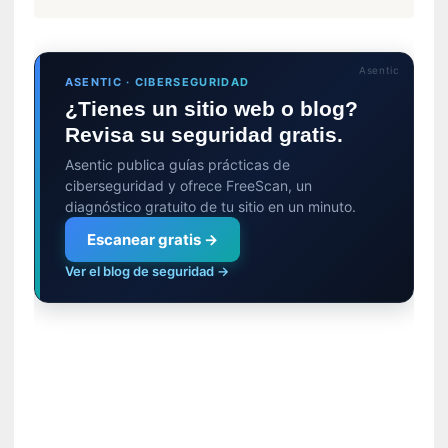
i
d
a
Asentic
d
ASENTIC · CIBERSEGURIDAD
d
¿Tienes un sitio web o blog?
e
Revisa su seguridad gratis.
l
Asentic publica guías prácticas de
a
ciberseguridad y ofrece FreeScan, un
v
diagnóstico gratuito de tu sitio en un minuto.
i
o
Escanear gratis →
l
Ver el blog de seguridad →
e
n
c
i
a
[
E