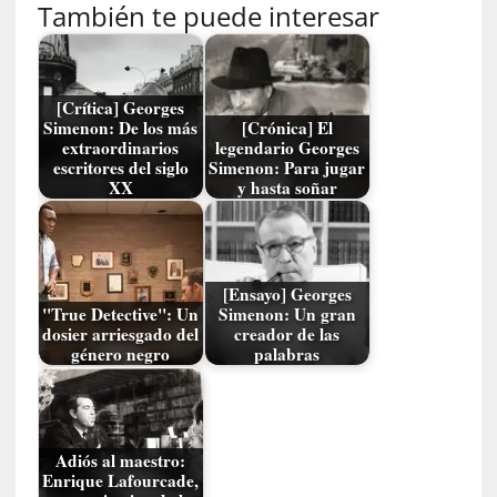
u
También te puede interesar
s
S
a
n
[Crítica] Georges
t
Simenon: De los más
[Crónica] El
a
extraordinarios
legendario Georges
escritores del siglo
Simenon: Para jugar
C
XX
y hasta soñar
r
u
z
:
«
[Ensayo] Georges
"True Detective": Un
Simenon: Un gran
N
dosier arriesgado del
creador de las
o
género negro
palabras
h
a
y
n
Adiós al maestro:
a
Enrique Lafourcade,
d