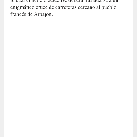
c
enigmático cruce de carreteras cercano al pueblo
a
]
francés de Arpajon.
«
L
a
n
a
t
u
r
a
l
e
z
a
d
e
l
a
s