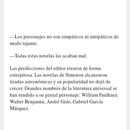
v
i
t
a
n
—Los personajes no son simpáticos ni antipáticos de
n
modo tajante.
o
m
—Todas estas novelas las acaban mal.
b
r
Las predicciones del editor erraron de forma
a
estrepitosa. Las novelas de Simenon alcanzaron
r
tiradas astronómicas y su popularidad no dejó de
crecer. Grandes nombres de la literatura universal se
[
han rendido a su genial personaje: William Faulkner,
C
Walter Benjamin, André Gide, Gabriel García
r
í
Márquez.
t
i
c