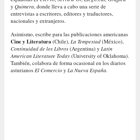
s
y
Quimera
, donde lleva a cabo una serie de
entrevistas a escritores, editores y traductores,
[
nacionales y extranjeros.
C
o
Asimismo, escribe para las publicaciones americanas
n
Cine y Literatura
(Chile),
La Tempestad
(México),
c
Continuidad de los Libros
(Argentina) y
Latin
i
American Literature Today
(University of Oklahoma).
e
También, colabora de forma ocasional en los diarios
r
asturianos
El Comercio
y
La Nueva España.
t
o
]
E
l
m
a
e
s
t