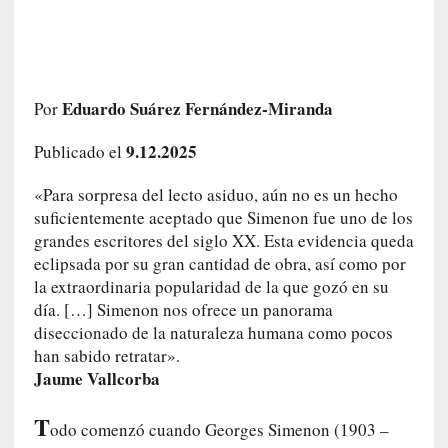
c
o
s
a
s
Eduardo Suárez Fernández-Miranda
Por
i
n
9.12.2025
Publicado el
v
i
«Para sorpresa del lecto asiduo, aún no es un hecho
s
suficientemente aceptado que Simenon fue uno de los
i
grandes escritores del siglo XX. Esta evidencia queda
b
eclipsada por su gran cantidad de obra, así como por
l
la extraordinaria popularidad de la que gozó en su
e
día. […] Simenon nos ofrece un panorama
s
diseccionado de la naturaleza humana como pocos
»
han sabido retratar».
:
Jaume Vallcorba
R
e
T
odo comenzó cuando Georges Simenon (1903 –
a