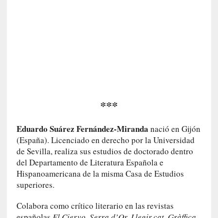
y
:
L
a
s
m
e
m
o
r
***
i
a
Eduardo Suárez Fernández-Miranda
nació en Gijón
s
n
(España). Licenciado en derecho por la Universidad
o
de Sevilla, realiza sus estudios de doctorado dentro
v
del Departamento de Literatura Española e
e
Hispanoamericana de la misma Casa de Estudios
l
superiores.
a
d
Colabora como crítico literario en las revistas
a
españolas
El Ciervo, Serra d’Or, Llegir.cat, Gràffica