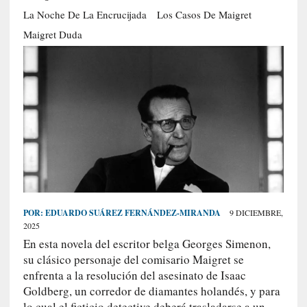
S
La Noche De La Encrucijada
Los Casos De Maigret
R
Maigret Duda
E
C
I
E
N
T
E
S
POR:
EDUARDO SUÁREZ FERNÁNDEZ-MIRANDA
9 DICIEMBRE,
[
2025
C
En esta novela del escritor belga Georges Simenon,
r
su clásico personaje del comisario Maigret se
í
enfrenta a la resolución del asesinato de Isaac
t
Goldberg, un corredor de diamantes holandés, y para
i
lo cual el ficticio detective deberá trasladarse a un