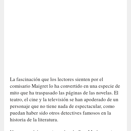
i
r
t
u
d
e
s
y
d
e
f
e
c
La fascinación que los lectores sienten por el
t
comisario Maigret lo ha convertido en una especie de
o
mito que ha traspasado las páginas de las novelas. El
s
teatro, el cine y la televisión se han apoderado de un
d
personaje que no tiene nada de espectacular, como
e
puedan haber sido otros detectives famosos en la
l
historia de la literatura.
a
n