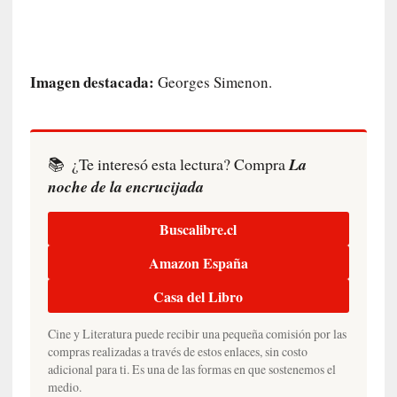
E
l
e
x
Imagen destacada:
t
Georges Simenon.
r
a
n
j
📚
¿Te interesó esta lectura? Compra
La
e
noche de la encrucijada
r
o
Buscalibre.cl
»
:
Amazon España
L
a
Casa del Libro
b
a
Cine y Literatura puede recibir una pequeña comisión por las
compras realizadas a través de estos enlaces, sin costo
n
adicional para ti. Es una de las formas en que sostenemos el
a
medio.
l