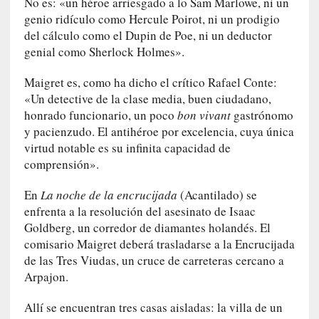
No es: «un héroe arriesgado a lo Sam Marlowe, ni un
a
genio ridículo como Hercule Poirot, ni un prodigio
t
del cálculo como el Dupin de Poe, ni un deductor
u
genial como Sherlock Holmes».
r
a
Maigret es, como ha dicho el crítico Rafael Conte:
l
«Un detective de la clase media, buen ciudadano,
e
honrado funcionario, un poco
bon vivant
gastrónomo
z
y pacienzudo. El antihéroe por excelencia, cuya única
a
virtud notable es su infinita capacidad de
h
comprensión».
u
m
En
La noche de la encrucijada
(Acantilado) se
a
enfrenta a la resolución del asesinato de Isaac
n
Goldberg, un corredor de diamantes holandés. El
a
comisario Maigret deberá trasladarse a la Encrucijada
de las Tres Viudas, un cruce de carreteras cercano a
[
Arpajon.
C
r
Allí se encuentran tres casas aisladas: la villa de un
ó