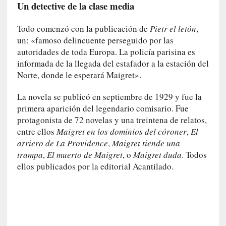
Un detective de la clase media
a
]
«
Todo comenzó con la publicación de
Pietr el letón
,
L
un: «famoso delincuente perseguido por las
o
autoridades de toda Europa. La policía parisina es
p
informada de la llegada del estafador a la estación del
r
Norte, donde le esperará Maigret».
o
h
La novela se publicó en septiembre de 1929 y fue la
i
primera aparición del legendario comisario. Fue
b
protagonista de 72 novelas y una treintena de relatos,
i
entre ellos
Maigret en los dominios del córoner
,
El
d
arriero de La Providence
,
Maigret tiende una
o
trampa
,
El muerto de Maigret
, o
Maigret duda
. Todos
»
ellos publicados por la editorial Acantilado.
:
L
a
s
v