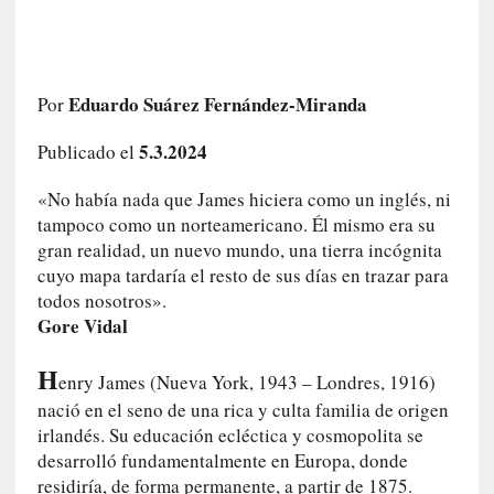
e
l
c
a
Eduardo Suárez Fernández-Miranda
Por
s
o
5.3.2024
Publicado el
V
a
«No había nada que James hiciera como un inglés, ni
m
tampoco como un norteamericano. Él mismo era su
p
gran realidad, un nuevo mundo, una tierra incógnita
i
cuyo mapa tardaría el resto de sus días en trazar para
r
todos nosotros».
o
Gore Vidal
s
L
H
i
enry James (Nueva York, 1943 – Londres, 1916)
t
nació en el seno de una rica y culta familia de origen
e
irlandés. Su educación ecléctica y cosmopolita se
r
desarrolló fundamentalmente en Europa, donde
a
residiría, de forma permanente, a partir de 1875.