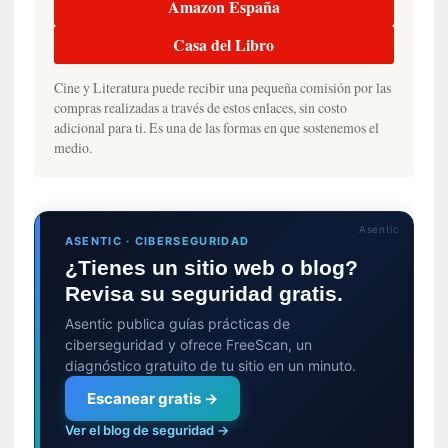
r
Amazon España
q
Casa del Libro
u
e
Cine y Literatura puede recibir una pequeña comisión por las
s
compras realizadas a través de estos enlaces, sin costo
e
adicional para ti. Es una de las formas en que sostenemos el
e
medio.
x
t
i
e
Asentic
ASENTIC · CIBERSEGURIDAD
n
¿Tienes un sitio web o blog?
d
e
Revisa su seguridad gratis.
p
Asentic publica guías prácticas de
o
ciberseguridad y ofrece FreeScan, un
r
diagnóstico gratuito de tu sitio en un minuto.
9
Escanear gratis →
0
m
Ver el blog de seguridad →
i