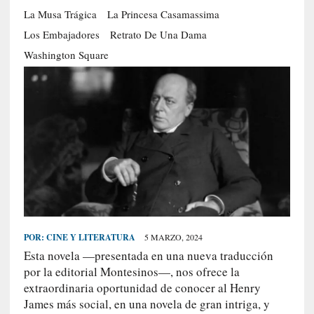
La Musa Trágica
La Princesa Casamassima
S
R
Los Embajadores
Retrato De Una Dama
E
Washington Square
C
I
E
N
T
E
S
[
E
POR:
CINE Y LITERATURA
5 MARZO, 2024
n
Esta novela —presentada en una nueva traducción
t
por la editorial Montesinos—, nos ofrece la
r
extraordinaria oportunidad de conocer al Henry
e
James más social, en una novela de gran intriga, y