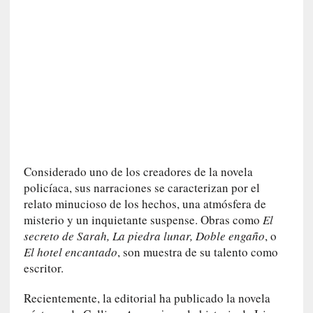
c
a
d
á
v
e
r
a
v
a
n
Considerado uno de los creadores de la novela
z
policíaca, sus narraciones se caracterizan por el
a
relato minucioso de los hechos, una atmósfera de
h
misterio y un inquietante suspense. Obras como
El
a
secreto de Sarah, La piedra lunar, Doble engaño
, o
c
El hotel encantado
, son muestra de su talento como
i
escritor.
a
e
Recientemente, la editorial ha publicado la novela
l