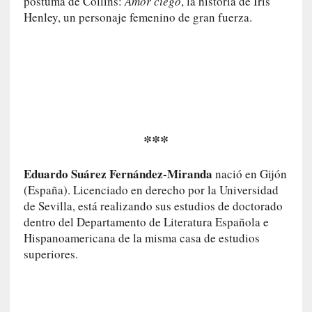
póstuma de Collins:
Amor ciego
, la historia de Iris
m
Henley, un personaje femenino de gran fuerza.
a
r
»
:
P
a
s
a
***
m
o
Eduardo Suárez Fernández-Miranda
nació en Gijón
s
(España). Licenciado en derecho por la Universidad
h
de Sevilla, está realizando sus estudios de doctorado
a
c
dentro del Departamento de Literatura Española e
i
Hispanoamericana de la misma casa de estudios
a
superiores.
e
l
f