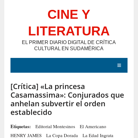
Saltar
CINE Y
al
contenido
LITERATURA
EL PRIMER DIARIO DIGITAL DE CRÍTICA
CULTURAL EN SUDAMÉRICA
MENÚ
[Crítica] «La princesa
E
Casamassima»: Conjurados que
N
anhelan subvertir el orden
T
establecido
R
A
Etiquetas:
Editorial Montesinos
El Americano
D
HENRY JAMES
La Copa Dorada
La Edad Ingrata
A