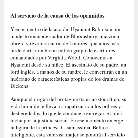
q
u
Al servicio de la causa de los oprimidos
e
a
Y en el centro de la acción, Hyancint Robinson, un
d
modesto encuadernador de Bloomsbury, una zona
m
obrera y revolucionaria de Londres, que años más
i
tarde daría nombre al mítico grupo de escritores
n
comandados por Virginia Woolf. Conocemos a
i
Hyancint desde su niñez. El asesinato de su padre, un
s
lord inglés, a manos de su madre, le convertirán en un
t
r
huérfano de características propias de los dramas de
a
Dickens.
A
l
Aunque el origen del protagonista es aristocrático, su
e
vida humilde le lleva a simpatizar con los pobres y
j
desheredados, lo que le conduce a entregarse a una
a
lucha por la justicia social. En ese momento emerge
n
la figura de la princesa Casamassima. Bella e
d
inteligente, esta valerosa mujer se pondrá al servicio