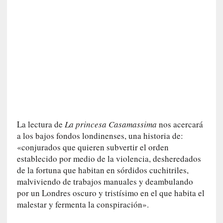
n
e
r
a
c
c
e
s
o
a
e
La lectura de
La princesa Casamassima
nos acercará
s
a los bajos fondos londinenses, una historia de:
e
«conjurados que quieren subvertir el orden
e
establecido por medio de la violencia, desheredados
s
de la fortuna que habitan en sórdidos cuchitriles,
p
malviviendo de trabajos manuales y deambulando
a
por un Londres oscuro y tristísimo en el que habita el
c
malestar y fermenta la conspiración».
i
o