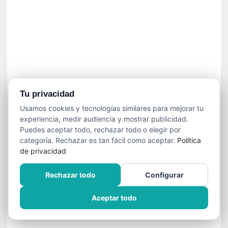
a
v
i
o
l
e
n
c
i
Tu privacidad
a
Usamos cookies y tecnologías similares para mejorar tu
experiencia, medir audiencia y mostrar publicidad.
[
Puedes aceptar todo, rechazar todo o elegir por
E
categoría. Rechazar es tan fácil como aceptar.
Política
n
de privacidad
t
r
Rechazar todo
Configurar
e
v
Aceptar todo
i
s
t