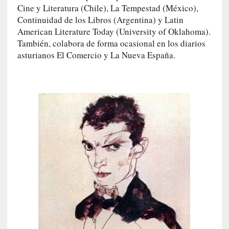
l
Cine y Literatura (Chile), La Tempestad (México),
f
Continuidad de los Libros (Argentina) y Latin
a
American Literature Today (University of Oklahoma).
n
También, colabora de forma ocasional en los diarios
t
asturianos El Comercio y La Nueva España.
a
s
m
a
»
:
L
a
h
i
s
t
o
r
i