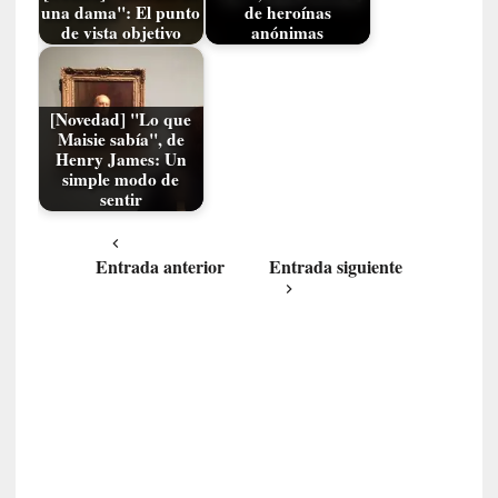
v
una dama": El punto
de heroínas
i
de vista objetivo
anónimas
s
i
b
[Novedad] "Lo que
l
Maisie sabía", de
e
Henry James: Un
s
simple modo de
»
sentir
:
R
Entrada anterior
Entrada siguiente
e
a
l
i
d
a
d
e
s
q