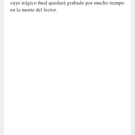
v
cuyo trágico final quedará grabado por mucho tiempo
i
en la mente del lector.
s
t
a
]
M
a
d
r
e
d
e
v
í
c
t
i
m
a
d