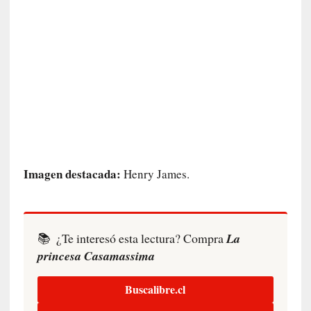
a
c
t
o
m
o
r
t
a
l
»
Imagen destacada:
Henry James.
:
U
n
t
r
📚
¿Te interesó esta lectura? Compra
La
á
princesa Casamassima
i
l
Buscalibre.cl
e