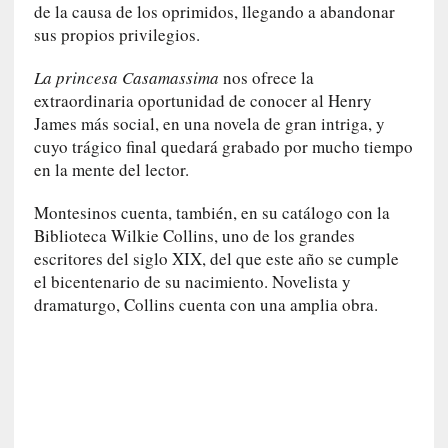
r
de la causa de los oprimidos, llegando a abandonar
a
sus propios privilegios.
M
a
La princesa Casamassima
nos ofrece la
r
extraordinaria oportunidad de conocer al Henry
t
James más social, en una novela de gran intriga, y
í
cuyo trágico final quedará grabado por mucho tiempo
»
en la mente del lector.
[
Montesinos cuenta, también, en su catálogo con la
C
Biblioteca Wilkie Collins, uno de los grandes
r
escritores del siglo XIX, del que este año se cumple
í
el bicentenario de su nacimiento. Novelista y
t
dramaturgo, Collins cuenta con una amplia obra.
i
c
a
]
«
S
u