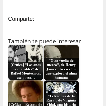
t
u
r
a
Comparte:
l
e
z
a
También te puede interesar
d
e
l
a
"Otra vuelta de
s
[Crítica] "Los años
tuerca", de Henry
irreparables" de
James: Un escritor
c
Rafael Montesinos,
que explora el alma
o
ese poeta…
humana
s
a
s
i
"Letradura de la
Rara", de Virginia
n
[Crítica] "Retrato de
Vidal, una historia