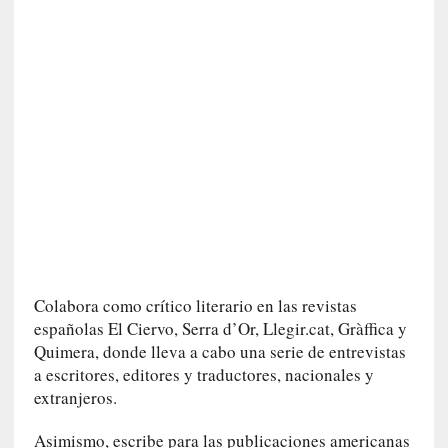
u
t
u
r
o
[
E
n
s
a
y
o
]
Colabora como crítico literario en las revistas
«
españolas El Ciervo, Serra d’Or, Llegir.cat, Gràffica y
E
Quimera, donde lleva a cabo una serie de entrevistas
n
a escritores, editores y traductores, nacionales y
t
r
extranjeros.
a
Asimismo, escribe para las publicaciones americanas
e