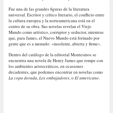
r
i
Fue una de las grandes figuras de la literatura
o
universal. Escritor y crítico literario, el conflicto entre
s
la cultura europea y la norteamericana está en el
:
centro de su obra. Sus novelas revelan el Viejo
«
Mundo como artístico, corruptor y seductor, mientras
N
que, para James, el Nuevo Mundo está formado por
o
gente que es a menudo: «insolente, abierta y firme».
s
e
Dentro del catálogo de la editorial Montesinos se
n
encuentra una novela de Henry James que rompe con
c
los ambientes aristocráticos, en ocasiones
a
decadentes, que podemos encontrar en novelas como
n
La copa dorada
,
Los embajadores
, o
El americano
.
t
a
r
í
a
t
e