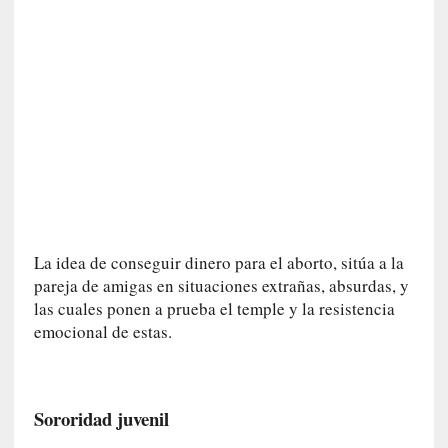
n
e
r
a
c
c
e
s
o
a
e
La idea de conseguir dinero para el aborto, sitúa a la
s
e
pareja de amigas en situaciones extrañas, absurdas, y
e
las cuales ponen a prueba el temple y la resistencia
s
emocional de estas.
p
a
c
Sororidad juvenil
i
o