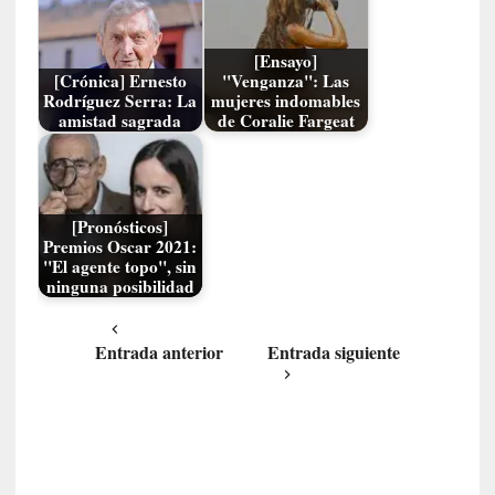
o
p
r
[Ensayo]
o
[Crónica] Ernesto
"Venganza": Las
h
Rodríguez Serra: La
mujeres indomables
amistad sagrada
de Coralie Fargeat
i
b
i
d
o
[Pronósticos]
»
Premios Oscar 2021:
"El agente topo", sin
:
ninguna posibilidad
L
a
s
Entrada anterior
Entrada siguiente
v
i
r
t
u
d