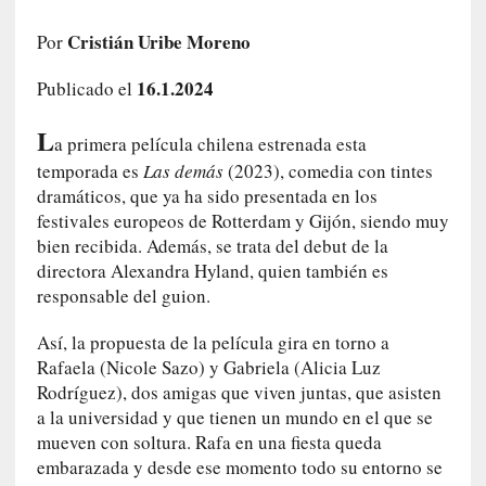
e
l
Cristián Uribe Moreno
Por
c
16.1.2024
a
Publicado el
s
L
o
a primera película chilena estrenada esta
V
temporada es
Las demás
(2023), comedia con tintes
a
dramáticos, que ya ha sido presentada en los
m
festivales europeos de Rotterdam y Gijón, siendo muy
p
bien recibida. Además, se trata del debut de la
i
directora Alexandra Hyland, quien también es
r
responsable del guion.
o
s
Así, la propuesta de la película gira en torno a
L
Rafaela (Nicole Sazo) y Gabriela (Alicia Luz
i
Rodríguez), dos amigas que viven juntas, que asisten
t
a la universidad y que tienen un mundo en el que se
e
mueven con soltura. Rafa en una fiesta queda
r
embarazada y desde ese momento todo su entorno se
a