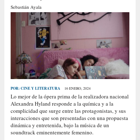
S
Sebastián Ayala
R
E
C
I
E
N
T
E
S
POR:
CINE Y LITERATURA
16 ENERO, 2024
Lo mejor de la ópera prima de la realizadora nacional
[
Alexandra Hyland responde a la química y a la
E
complicidad que surge entre las protagonistas, y sus
n
interacciones que son presentadas con una propuesta
t
dinámica y entretenida, bajo la música de un
r
soundtrack eminentemente femenino.
e