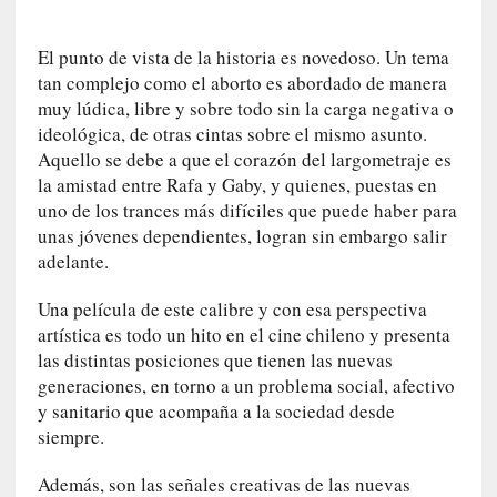
r
a
El punto de vista de la historia es novedoso. Un tema
e
tan complejo como el aborto es abordado de manera
l
muy lúdica, libre y sobre todo sin la carga negativa o
f
ideológica, de otras cintas sobre el mismo asunto.
a
Aquello se debe a que el corazón del largometraje es
n
la amistad entre Rafa y Gaby, y quienes, puestas en
t
uno de los trances más difíciles que puede haber para
a
unas jóvenes dependientes, logran sin embargo salir
s
adelante.
m
a
Una película de este calibre y con esa perspectiva
»
artística es todo un hito en el cine chileno y presenta
:
las distintas posiciones que tienen las nuevas
L
generaciones, en torno a un problema social, afectivo
a
h
y sanitario que acompaña a la sociedad desde
i
siempre.
s
t
Además, son las señales creativas de las nuevas