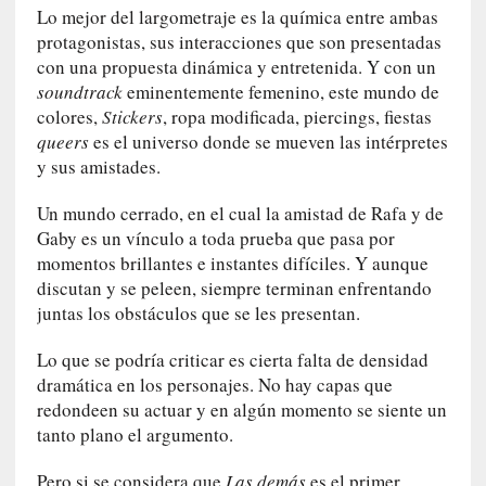
q
Lo mejor del largometraje es la química entre ambas
u
protagonistas, sus interacciones que son presentadas
e
con una propuesta dinámica y entretenida. Y con un
a
soundtrack
eminentemente femenino, este mundo de
d
colores,
Stickers
, ropa modificada, piercings, fiestas
m
queers
es el universo donde se mueven las intérpretes
i
y sus amistades.
n
i
Un mundo cerrado, en el cual la amistad de Rafa y de
s
Gaby es un vínculo a toda prueba que pasa por
t
momentos brillantes e instantes difíciles. Y aunque
r
discutan y se peleen, siempre terminan enfrentando
a
juntas los obstáculos que se les presentan.
A
l
Lo que se podría criticar es cierta falta de densidad
e
dramática en los personajes. No hay capas que
j
redondeen su actuar y en algún momento se siente un
a
tanto plano el argumento.
n
d
Pero si se considera que
Las demás
es el primer