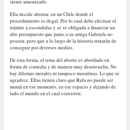
siente amenazado.
r
i
Ella decide abortar, en un Chile donde el
o
procedimiento es ilegal. Por lo cual debe efectuar el
s
trámite a escondidas y se ve obligada a financiar un
:
«
alto presupuesto que junto a su amiga Gabriela no
N
poseen, pero que a lo largo de la historia tratarán de
o
conseguir por diversos medios.
s
e
De esta forma, el tema del aborto es abordado en
n
forma de comedia y de manera muy desenvuelta. No
c
hay dilemas morales ni tampoco moralinas. Lo que se
a
agradece. Ellas tienen claro que Rafa no puede ser
n
mamá en ese momento, en ese espacio y dejando de
t
lado el mundo en el cual coexisten.
a
r
í
a
t
e