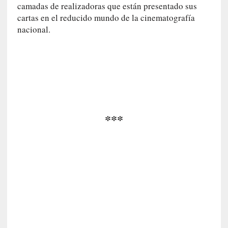
o
camadas de realizadoras que están presentado sus
r
cartas en el reducido mundo de la cinematografía
i
nacional.
a
f
i
l
t
r
a
***
d
a
p
o
r
u
n
a
v
i