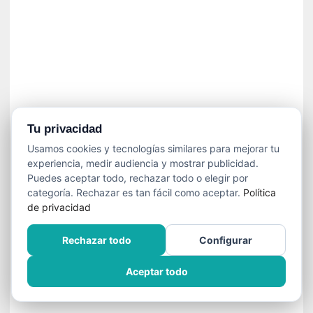
n
e
c
e
s
a
r
i
o
Tu privacidad
q
Usamos cookies y tecnologías similares para mejorar tu
u
experiencia, medir audiencia y mostrar publicidad.
e
Puedes aceptar todo, rechazar todo o elegir por
e
categoría. Rechazar es tan fácil como aceptar.
Política
m
de privacidad
a
n
Rechazar todo
Configurar
c
i
Aceptar todo
p
a
r