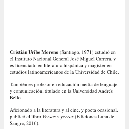
d
a
c
o
n
c
r
e
t
Cristián Uribe Moreno
(Santiago, 1971) estudió en
a
el Instituto Nacional General José Miguel Carrera, y
es licenciado en literatura hispánica y magíster en
[
estudios latinoamericanos de la Universidad de Chile.
C
r
También es profesor en educación media de lenguaje
í
y comunicación, titulado en la Universidad Andrés
t
Bello.
i
c
Aficionado a la literatura y al cine, y poeta ocasional,
a
publicó el libro
Versos y yerros
(Ediciones Luna de
]
Sangre, 2016).
«