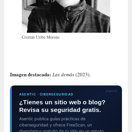
s
i
n
v
i
s
Cristián Uribe Moreno
i
b
l
e
s
»
Imagen destacada:
Las demás
(2023).
:
R
e
Asentic
ASENTIC · CIBERSEGURIDAD
a
¿Tienes un sitio web o blog?
l
Revisa su seguridad gratis.
i
d
Asentic publica guías prácticas de
a
ciberseguridad y ofrece FreeScan, un
d
diagnóstico gratuito de tu sitio en un minuto.