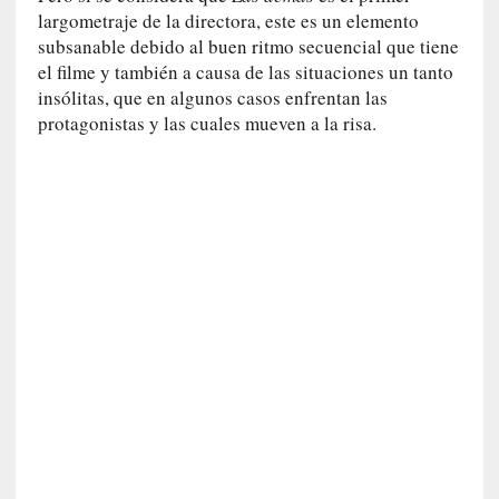
r
largometraje de la directora, este es un elemento
a
subsanable debido al buen ritmo secuencial que tiene
M
el filme y también a causa de las situaciones un tanto
a
insólitas, que en algunos casos enfrentan las
r
protagonistas y las cuales mueven a la risa.
t
í
»
[
E
n
s
a
y
o
]
«
E
n
t