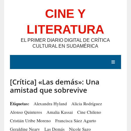
Saltar
CINE Y
al
contenido
LITERATURA
EL PRIMER DIARIO DIGITAL DE CRÍTICA
CULTURAL EN SUDAMÉRICA
MENÚ
[Crítica] «Las demás»: Una
E
amistad que sobrevive
N
T
Etiquetas:
Alexandra Hyland
Alicia Rodríguez
R
Alonso Quinteros
Amalia Kassai
Cine Chileno
A
Cristián Uribe Moreno
Francisca Sáez Agurto
D
Geraldine Neary
Las Demás
Nicole Sazo
A