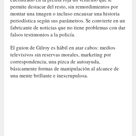
i
permite destacar del resto, sin remordimientos por
r
montar una imagen o incluso encausar una historia
t
periodística según sus parámetros. Se convierte en un
u
fabricante de noticias que no tiene problemas con dar
d
falsos testimonios a la policía.
e
s
El guion de Gilroy es hábil en atar cabos: medios
y
televisivos sin reservas morales, marketing por
d
e
correspondencia, una pizca de autoayuda,
f
básicamente formas de manipulación al alcance de
e
una mente brillante e inescrupulosa.
c
t
o
s
d
e
l
a
n