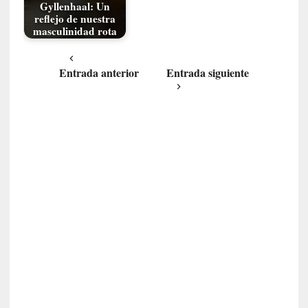
Gyllenhaal: Un
a
reflejo de nuestra
m
masculinidad rota
á
s
n
Entrada anterior
Entrada siguiente
e
c
e
s
a
r
i
o
q
u
e
e
m
a
n