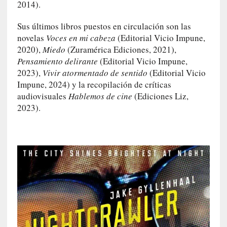
2014).
s
Sus últimos libros puestos en circulación son las
[
novelas
Voces en mi cabeza
(Editorial Vicio Impune,
C
2020),
Miedo
(Zuramérica Ediciones, 2021),
o
Pensamiento delirante
(Editorial Vicio Impune,
n
2023),
Vivir atormentado de sentido
(Editorial Vicio
c
Impune, 2024) y la recopilación de críticas
i
audiovisuales
Hablemos de cine
(Ediciones Liz,
e
r
2023).
t
o
]
E
l
m
a
e
s
t