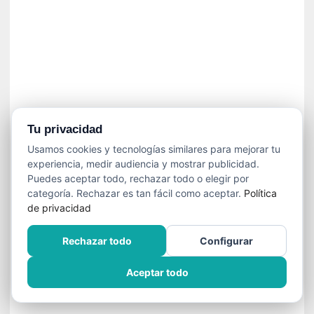
»
:
L
a
m
e
m
o
r
Tu privacidad
i
Usamos cookies y tecnologías similares para mejorar tu
a
experiencia, medir audiencia y mostrar publicidad.
d
Puedes aceptar todo, rechazar todo o elegir por
e
categoría. Rechazar es tan fácil como aceptar.
Política
l
de privacidad
o
s
Rechazar todo
Configurar
c
u
Aceptar todo
e
r
p