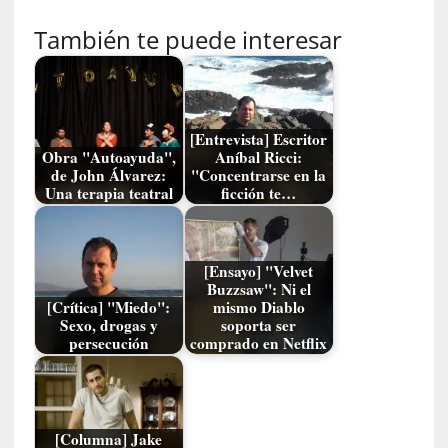
u
s
También te puede interesar
S
a
n
t
a
[Entrevista] Escritor
C
Obra "Autoayuda",
Aníbal Ricci:
de John Álvarez:
"Concentrarse en la
r
Una terapia teatral
ficción te…
u
z
:
«
[Ensayo] "Velvet
N
Buzzsaw": Ni el
[Crítica] "Miedo":
mismo Diablo
o
Sexo, drogas y
soporta ser
h
persecución
comprado en Netflix
a
y
n
a
[Columna] Jake
d