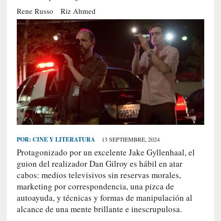
S
Rene Russo
Riz Ahmed
R
E
C
I
E
N
T
E
S
POR:
CINE Y LITERATURA
13 SEPTIEMBRE, 2024
Protagonizado por un excelente Jake Gyllenhaal, el
[
guion del realizador Dan Gilroy es hábil en atar
C
cabos: medios televisivos sin reservas morales,
r
marketing por correspondencia, una pizca de
í
autoayuda, y técnicas y formas de manipulación al
t
alcance de una mente brillante e inescrupulosa.
i