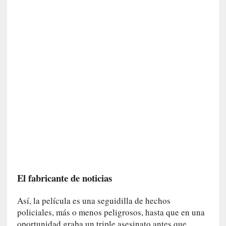
v
i
t
a
n
n
o
m
b
r
a
r
[
C
r
El fabricante de noticias
í
t
Así, la película es una seguidilla de hechos
i
policiales, más o menos peligrosos, hasta que en una
c
oportunidad graba un triple asesinato antes que