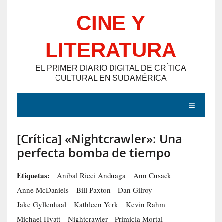
Saltar
CINE Y
al
contenido
LITERATURA
EL PRIMER DIARIO DIGITAL DE CRÍTICA
CULTURAL EN SUDAMÉRICA
MENÚ
[Crítica] «Nightcrawler»: Una
E
perfecta bomba de tiempo
N
T
Etiquetas:
Aníbal Ricci Anduaga
Ann Cusack
R
Anne McDaniels
Bill Paxton
Dan Gilroy
A
Jake Gyllenhaal
Kathleen York
Kevin Rahm
D
Michael Hyatt
Nightcrawler
Primicia Mortal
A