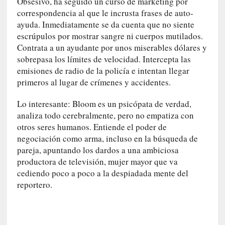
Obsesivo, ha seguido un curso de marketing por
l
correspondencia al que le incrusta frases de auto-
i
ayuda. Inmediatamente se da cuenta que no siente
d
escrúpulos por mostrar sangre ni cuerpos mutilados.
a
Contrata a un ayudante por unos miserables dólares y
d
e
sobrepasa los límites de velocidad. Intercepta las
s
emisiones de radio de la policía e intentan llegar
q
primeros al lugar de crímenes y accidentes.
u
e
Lo interesante: Bloom es un psicópata de verdad,
l
analiza todo cerebralmente, pero no empatiza con
o
otros seres humanos. Entiende el poder de
s
negociación como arma, incluso en la búsqueda de
a
pareja, apuntando los dardos a una ambiciosa
d
productora de televisión, mujer mayor que va
u
cediendo poco a poco a la despiadada mente del
l
reportero.
t
o
s
e