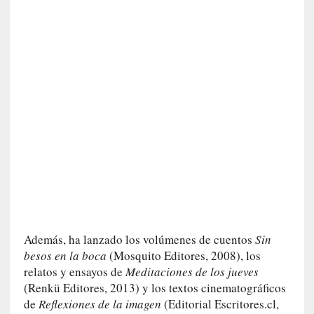
y
:
L
a
s
m
e
m
o
r
i
a
s
n
o
v
Además, ha lanzado los volúmenes de cuentos
Sin
e
besos en la boca
(Mosquito Editores, 2008), los
l
relatos y ensayos de
Meditaciones de los jueves
a
(Renkü Editores, 2013) y los textos cinematográficos
d
de
Reflexiones de la imagen
(Editorial Escritores.cl,
a