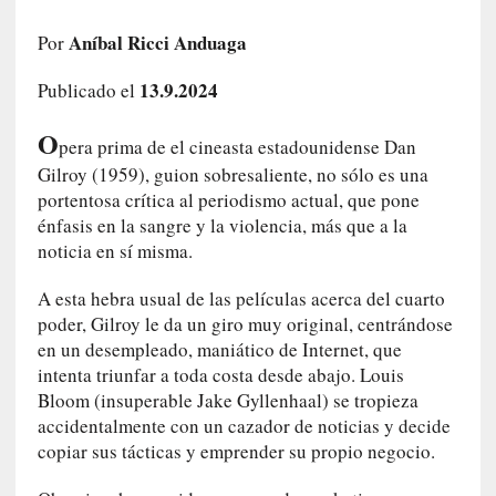
c
o
Aníbal Ricci Anduaga
Por
s
13.9.2024
a
Publicado el
s
O
i
pera prima de el cineasta estadounidense Dan
n
Gilroy (1959), guion sobresaliente, no sólo es una
v
portentosa crítica al periodismo actual, que pone
i
énfasis en la sangre y la violencia, más que a la
s
noticia en sí misma.
i
b
A esta hebra usual de las películas acerca del cuarto
l
poder, Gilroy le da un giro muy original, centrándose
e
en un desempleado, maniático de Internet, que
s
intenta triunfar a toda costa desde abajo. Louis
»
Bloom (insuperable Jake Gyllenhaal) se tropieza
:
accidentalmente con un cazador de noticias y decide
R
copiar sus tácticas y emprender su propio negocio.
e
a