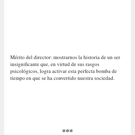
a
t
u
r
a
l
e
z
Mérito del director: mostrarnos la historia de un ser
a
insignificante que, en virtud de sus rasgos
h
psicológicos, logra activar esta perfecta bomba de
u
tiempo en que se ha convertido nuestra sociedad.
m
a
n
a
[
C
r
***
ó