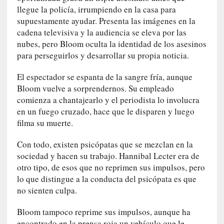
a
llegue la policía, irrumpiendo en la casa para
]
supuestamente ayudar. Presenta las imágenes en la
«
cadena televisiva y la audiencia se eleva por las
L
nubes, pero Bloom oculta la identidad de los asesinos
o
para perseguirlos y desarrollar su propia noticia.
p
r
El espectador se espanta de la sangre fría, aunque
o
Bloom vuelve a sorprendernos. Su empleado
h
comienza a chantajearlo y el periodista lo involucra
i
en un fuego cruzado, hace que le disparen y luego
b
filma su muerte.
i
d
Con todo, existen psicópatas que se mezclan en la
o
sociedad y hacen su trabajo. Hannibal Lecter era de
»
otro tipo, de esos que no reprimen sus impulsos, pero
:
lo que distingue a la conducta del psicópata es que
L
no sienten culpa.
a
s
Bloom tampoco reprime sus impulsos, aunque ha
v
encontrado en la prensa roja un vehículo que le