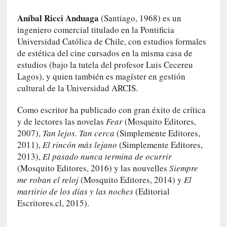
n
i
Aníbal Ricci Anduaga
(Santiago, 1968) es un
c
ingeniero comercial titulado en la Pontificia
a
Universidad Católica de Chile, con estudios formales
]
de estética del cine cursados en la misma casa de
P
estudios (bajo la tutela del profesor Luis Cecereu
a
Lagos), y quien también es magíster en gestión
l
cultural de la Universidad ARCIS.
a
b
Como escritor ha publicado con gran éxito de crítica
r
y de lectores las novelas
Fear
(Mosquito Editores,
a
2007),
Tan lejos. Tan cerca
(Simplemente Editores,
s
2011),
El rincón más lejano
(Simplemente Editores,
d
2013),
El pasado nunca termina de ocurrir
e
(Mosquito Editores, 2016) y las nouvelles
Siempre
V
me roban el reloj
(Mosquito Editores, 2014) y
El
a
martirio de los días y las noches
(Editorial
l
Escritores.cl, 2015).
é
r