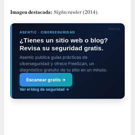
i
Imagen destacada:
Nightcrawler
(2014).
d
a
d
Asentic
d
ASENTIC · CIBERSEGURIDAD
e
¿Tienes un sitio web o blog?
l
Revisa su seguridad gratis.
a
Asentic publica guías prácticas de
v
ciberseguridad y ofrece FreeScan, un
i
diagnóstico gratuito de tu sitio en un minuto.
o
l
Escanear gratis →
e
Ver el blog de seguridad →
n
c
i
a
[
E