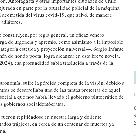
ón, Antofagasta y otras importantes ciudades de Chile,
jurada en parte por la brutalidad policial de la máquina
al acometida del virus covid-19, que salvó, de manera
 adláteres.
 constituyen, por regla general, un eficaz venero
carga de urgencia y apremio, como asimismo a la imposible
ategoría estética y proyección universal—, Sergio Infante
én de hondo poeta, logra alcanzar en esta breve novela,
2024), esa profundidad sabia traslucida a través de la
stronomía, sufre la pérdida completa de la visión, debido a
tras se desarrollaba una de las tantas protestas de aquel
D
social a que nos había llevado el gobierno plutocrático de
ios gobiernos socialdemócratas.
C
S
 fueron repitiéndose en nuestra larga y doliente
2
ados trágicos, en cerca de un centenar de muertos ya
na.