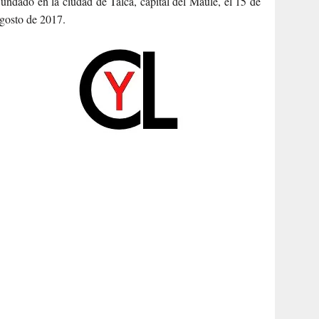
undado en la ciudad de Talca, capital del Maule, el 15 de
gosto de 2017.