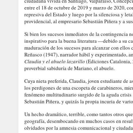
ciudadana vivida en Santiago, Valparaíso, Concepci
entre el 18 de octubre de 2019 y marzo de 2020, con
represiva del Estado y luego por la silenciosa y let
providencial, al empresario Sebastián Piñera y a sus
Si bien los sucesos inmediatos de la contingencia no
inspirativo para la buena literatura —debido a su 
maduración de los sucesos para alcanzar con ellos c
Reñasco (1947), narrador hábil y experimentado, am
Claudia y el abuelo lazarillo
(Ediciones Catalonia, 
proverbial sabiduría de Mariano, el abuelo.
Cuya nieta preferida, Claudia, joven estudiante de a
los perdigones de una escopeta de carabineros, mien
fenómeno multitudinario surgido de la aguda crisis 
Sebastián Piñera, y quizás la propia incuria de var
Un hecho dramático, terrible, como tantos otros que
geografía, desembocando en muchos casos en result
olvidados por la amnesia comunicacional y ciudada