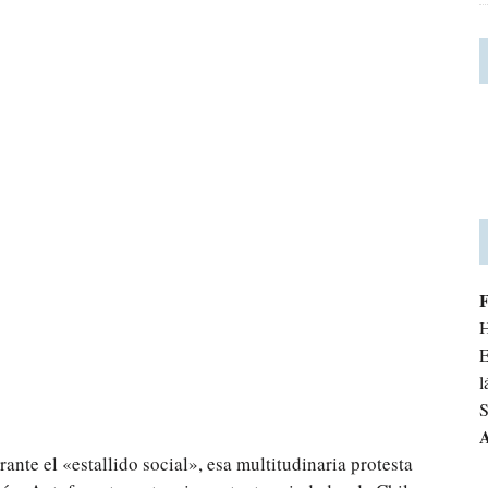
H
E
l
S
A
rante el «estallido social», esa multitudinaria protesta