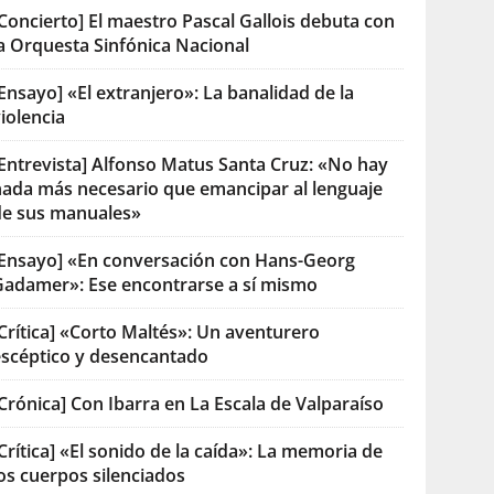
Concierto] El maestro Pascal Gallois debuta con
la Orquesta Sinfónica Nacional
Ensayo] «El extranjero»: La banalidad de la
iolencia
[Entrevista] Alfonso Matus Santa Cruz: «No hay
nada más necesario que emancipar al lenguaje
de sus manuales»
[Ensayo] «En conversación con Hans-Georg
Gadamer»: Ese encontrarse a sí mismo
Crítica] «Corto Maltés»: Un aventurero
escéptico y desencantado
Crónica] Con Ibarra en La Escala de Valparaíso
Crítica] «El sonido de la caída»: La memoria de
os cuerpos silenciados