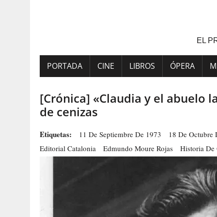
Saltar
al
contenido
EL P
PORTADA
CINE
LIBROS
ÓPERA
M
[Crónica] «Claudia y el abuelo
de cenizas
Etiquetas:
11 De Septiembre De 1973
18 De Octubre 
Editorial Catalonia
Edmundo Moure Rojas
Historia De