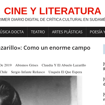
CINE Y LITERATURA
RIMER DIARIO DIGITAL DE CRÍTICA CULTURAL EN SUDAM
ÚSICA DOCTA
TEATRO
ARTES PLÁSTICAS
POESÍA 
 lazarillo»: Como un enorme campo
[
De 2019
Abismos Grises
Claudia Y El Abuelo Lazarillo
 Chile
Sergio Infante Reñasco
Unquén El Que Espera
[