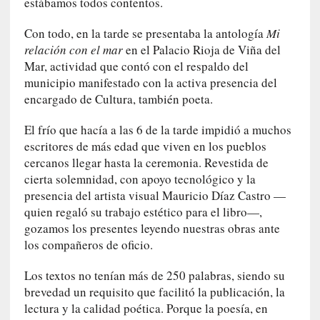
estábamos todos contentos.
a
c
Con todo, en la tarde se presentaba la antología
Mi
o
relación con el mar
en el Palacio Rioja de Viña del
n
Mar, actividad que contó con el respaldo del
l
municipio manifestado con la activa presencia del
a
encargado de Cultura, también poeta.
O
r
El frío que hacía a las 6 de la tarde impidió a muchos
q
escritores de más edad que viven en los pueblos
u
cercanos llegar hasta la ceremonia. Revestida de
e
cierta solemnidad, con apoyo tecnológico y la
s
t
presencia del artista visual Mauricio Díaz Castro —
a
quien regaló su trabajo estético para el libro—,
S
gozamos los presentes leyendo nuestras obras ante
i
los compañeros de oficio.
n
f
Los textos no tenían más de 250 palabras, siendo su
ó
brevedad un requisito que facilitó la publicación, la
n
lectura y la calidad poética. Porque la poesía, en