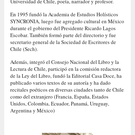
Universidad de Chile, poeta, narrador y profesor.
u
s
En 1995 fundó la Academia de Estudios Holísticos
S
SYNCRONIA, luego fue agregado cultural en México
a
durante el gobierno del Presidente Ricardo Lagos
n
Escobar. También formó parte del directorio y fue
t
secretario general de la Sociedad de Escritores de
a
Chile (Sech).
C
r
Además, integró el Consejo Nacional del Libro y la
u
Lectura de Chile, participó en la comisión redactora
z
de la Ley del Libro, fundó la Editorial Casa Doce, ha
:
publicado varios textos de su autoría y ha dado
«
N
recitales poéticos en diversas ciudades tanto de Chile
o
como del extranjero (Francia, España, Estados
h
Unidos, Colombia, Ecuador, Panamá, Uruguay,
a
Argentina y México)
y
n
a