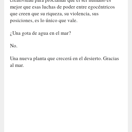
l
mejor que esas luchas de poder entre egocéntricos
i
que creen que su riqueza, su violencia, sus
d
posiciones, es lo único que vale.
a
d
¿Una gota de agua en el mar?
d
e
No.
l
a
Una nueva planta que crecerá en el desierto. Gracias
v
al mar.
i
o
l
e
n
c
i
a
[
E