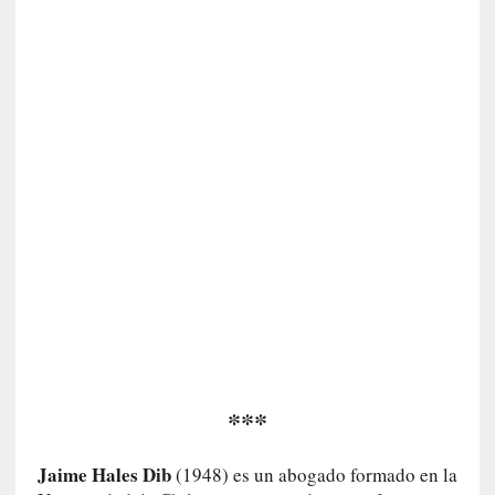
n
t
r
e
v
i
s
t
a
]
A
l
f
o
n
s
o
***
M
a
Jaime Hales Dib
(1948) es un abogado formado en la
t