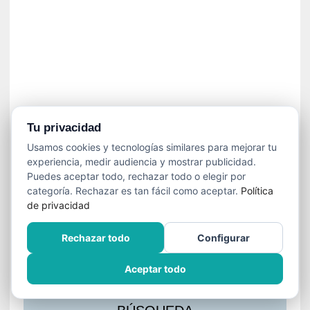
s
l
a
c
i
ó
n
a
u
Tu privacidad
d
Usamos cookies y tecnologías similares para mejorar tu
i
experiencia, medir audiencia y mostrar publicidad.
o
Puedes aceptar todo, rechazar todo o elegir por
v
categoría. Rechazar es tan fácil como aceptar.
Política
i
de privacidad
s
u
Rechazar todo
Configurar
a
l
Aceptar todo