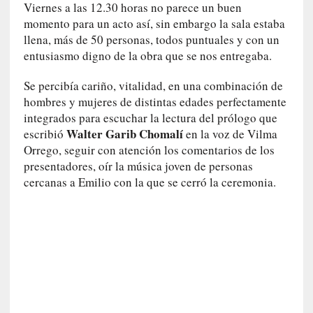
a
Viernes a las 12.30 horas no parece un buen
s
momento para un acto así, sin embargo la sala estaba
llena, más de 50 personas, todos puntuales y con un
[
entusiasmo digno de la obra que se nos entregaba.
C
o
Se percibía cariño, vitalidad, en una combinación de
n
hombres y mujeres de distintas edades perfectamente
c
integrados para escuchar la lectura del prólogo que
i
Walter Garib Chomalí
escribió
en la voz de Vilma
e
Orrego, seguir con atención los comentarios de los
r
presentadores, oír la música joven de personas
t
cercanas a Emilio con la que se cerró la ceremonia.
o
]
E
l
m
a
e
s
t