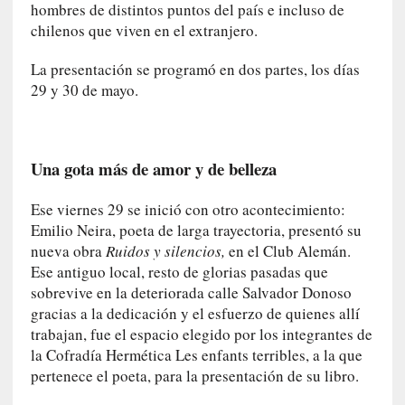
hombres de distintos puntos del país e incluso de
y
chilenos que viven en el extranjero.
:
L
La presentación se programó en dos partes, los días
a
29 y 30 de mayo.
s
m
e
m
Una gota más de amor y de belleza
o
r
Ese viernes 29 se inició con otro acontecimiento:
i
a
Emilio Neira, poeta de larga trayectoria, presentó su
s
nueva obra
Ruidos y silencios,
en el Club Alemán.
n
Ese antiguo local, resto de glorias pasadas que
o
sobrevive en la deteriorada calle Salvador Donoso
v
gracias a la dedicación y el esfuerzo de quienes allí
e
trabajan, fue el espacio elegido por los integrantes de
l
la Cofradía Hermética Les enfants terribles, a la que
a
pertenece el poeta, para la presentación de su libro.
d