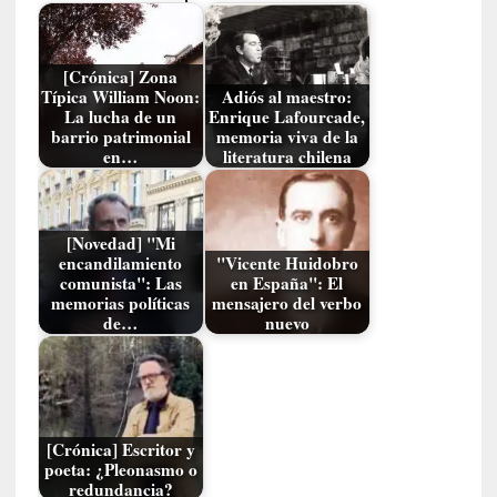
n
c
o
n
[Crónica] Zona
Típica William Noon:
Adiós al maestro:
v
La lucha de un
Enrique Lafourcade,
e
barrio patrimonial
memoria viva de la
r
en…
literatura chilena
s
a
c
[Novedad] "Mi
i
encandilamiento
"Vicente Huidobro
ó
comunista": Las
en España": El
n
memorias políticas
mensajero del verbo
c
de…
nuevo
o
n
H
a
n
[Crónica] Escritor y
s
poeta: ¿Pleonasmo o
-
redundancia?