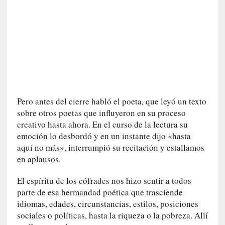
r
o
P
a
s
c
a
l
G
Pero antes del cierre habló el poeta, que leyó un texto
a
sobre otros poetas que influyeron en su proceso
l
creativo hasta ahora. En el curso de la lectura su
l
emoción lo desbordó y en un instante dijo «hasta
o
aquí no más», interrumpió su recitación y estallamos
i
en aplausos.
s
d
El espíritu de los cófrades nos hizo sentir a todos
e
parte de esa hermandad poética que trasciende
b
idiomas, edades, circunstancias, estilos, posiciones
u
sociales o políticas, hasta la riqueza o la pobreza. Allí
t