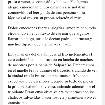
i
prosa o verso, es concisión y belleza. Fue hermoso,
c
alegre, emocionante. Los escritores se notaban
a
conmovidos al leer y más de una persona soltó
N
lágrimas al revivir su propia relación el mar.
a
c
Dolor, emociones fuertes, alegrías, amor, miedo, todo
i
circulando en el contexto de ese mar que algunos
o
llamaron amigo, otros le decían padre o hermano y
n
muchos dijeron que «la mar» es madre.
a
l
En la mañana del día 30, pese al frío inclemente, el
acto culminó con una travesía en lancha de muchos
[
de nosotros por la bahía de Valparaíso. Embarcamos
E
en el muelle Prat y durante el trayecto, tratando de ver
n
la ciudad tras la bruma, combatimos el frío con el
s
espectáculo de escritores leyendo su texto de pie en
a
la proa, resistiendo el viento, animado además por el
y
tripulante Brian cuyo objetivo era ayudarnos con los
o
chalecos salvavidas, hacernos reír y mantener vivo el
]
entusiasmo.
«