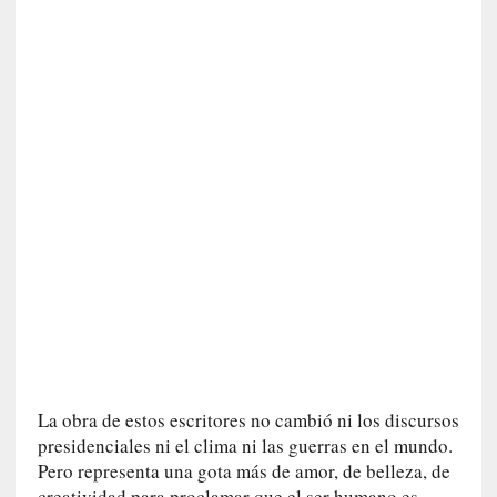
E
l
e
x
t
r
a
n
j
e
r
o
»
:
L
a
b
La obra de estos escritores no cambió ni los discursos
a
presidenciales ni el clima ni las guerras en el mundo.
n
Pero representa una gota más de amor, de belleza, de
a
creatividad para proclamar que el ser humano es