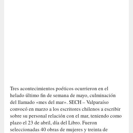
n
i
c
a
]
P
a
l
a
b
r
a
s
Tres acontecimientos poéticos ocurrieron en el
d
helado último fin de semana de mayo, culminación
e
del llamado «mes del mar». SECH – Valparaíso
V
convocó en marzo a los escritores chilenos a escribir
a
sobre su personal relación con el mar, teniendo como
l
plazo el 23 de abril, día del Libro. Fueron
é
seleccionadas 40 obras de mujeres y treinta de
r