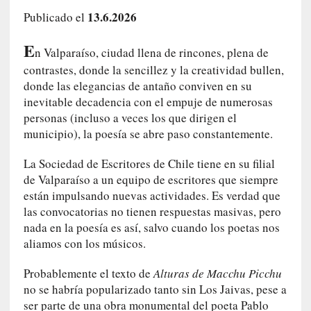
i
13.6.2026
Publicado el
r
t
E
n Valparaíso, ciudad llena de rincones, plena de
u
contrastes, donde la sencillez y la creatividad bullen,
d
donde las elegancias de antaño conviven en su
e
inevitable decadencia con el empuje de numerosas
s
y
personas (incluso a veces los que dirigen el
d
municipio), la poesía se abre paso constantemente.
e
f
La Sociedad de Escritores de Chile tiene en su filial
e
de Valparaíso a un equipo de escritores que siempre
c
están impulsando nuevas actividades. Es verdad que
t
las convocatorias no tienen respuestas masivas, pero
o
nada en la poesía es así, salvo cuando los poetas nos
s
aliamos con los músicos.
d
e
Probablemente el texto de
Alturas de Macchu Picchu
l
no se habría popularizado tanto sin Los Jaivas, pese a
a
ser parte de una obra monumental del poeta Pablo