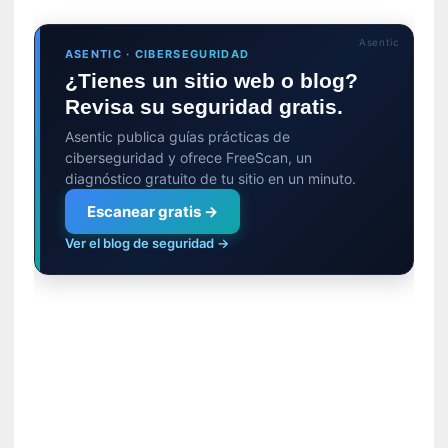
c
i
Asentic
ASENTIC · CIBERSEGURIDAD
p
¿Tienes un sitio web o blog?
a
r
Revisa su seguridad gratis.
a
Asentic publica guías prácticas de
l
ciberseguridad y ofrece FreeScan, un
l
diagnóstico gratuito de tu sitio en un minuto.
e
Escanear gratis →
n
g
Ver el blog de seguridad →
u
a
j
e
d
e
s
u
s