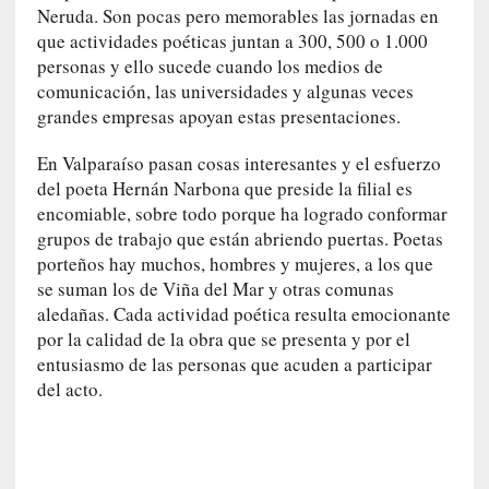
n
Neruda. Son pocas pero memorables las jornadas en
a
que actividades poéticas juntan a 300, 500 o 1.000
t
personas y ello sucede cuando los medios de
u
comunicación, las universidades y algunas veces
r
grandes empresas apoyan estas presentaciones.
a
l
En Valparaíso pasan cosas interesantes y el esfuerzo
e
del poeta Hernán Narbona que preside la filial es
z
encomiable, sobre todo porque ha logrado conformar
a
grupos de trabajo que están abriendo puertas. Poetas
h
porteños hay muchos, hombres y mujeres, a los que
u
se suman los de Viña del Mar y otras comunas
m
aledañas. Cada actividad poética resulta emocionante
a
por la calidad de la obra que se presenta y por el
n
entusiasmo de las personas que acuden a participar
a
del acto.
[
C
r
ó