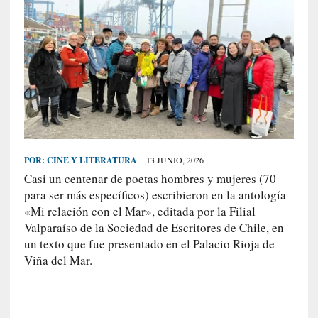
S
R
E
C
I
E
N
T
POR:
CINE Y LITERATURA
13 JUNIO, 2026
E
Casi un centenar de poetas hombres y mujeres (70
S
para ser más específicos) escribieron en la antología
«Mi relación con el Mar», editada por la Filial
[
Valparaíso de la Sociedad de Escritores de Chile, en
C
un texto que fue presentado en el Palacio Rioja de
r
Viña del Mar.
í
t
i