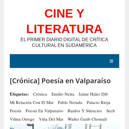
Saltar
CINE Y
al
contenido
LITERATURA
EL PRIMER DIARIO DIGITAL DE CRÍTICA
CULTURAL EN SUDAMÉRICA
MENÚ
[Crónica] Poesía en Valparaíso
E
N
Etiquetas:
Crónica
Emilio Neira
Jaime Hales Dib
T
Mi Relación Con El Mar
Pablo Neruda
Palacio Rioja
R
Poesía
Poesía En Valparaíso
Ruidos Y Silencios
Sech
A
Vilma Orrego
Viña Del Mar
Walter Garib Chomalí
D
A