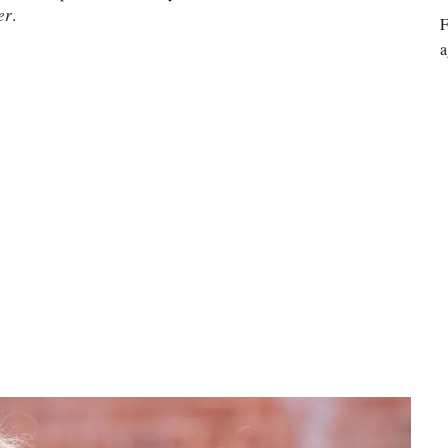
er
.
F
a