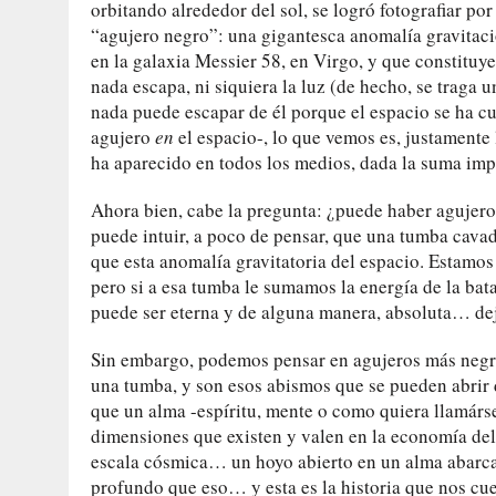
orbitando alrededor del sol, se logró fotografiar po
“agujero negro”: una gigantesca anomalía gravitaci
en la galaxia Messier 58, en Virgo, y que constituy
nada escapa, ni siquiera la luz (de hecho, se traga 
nada puede escapar de él porque el espacio se ha c
agujero
en
el espacio-, lo que vemos es, justamente 
ha aparecido en todos los medios, dada la suma impo
Ahora bien, cabe la pregunta: ¿puede haber agujer
puede intuir, a poco de pensar, que una tumba cava
que esta anomalía gravitatoria del espacio. Estamo
pero si a esa tumba le sumamos la energía de la bat
puede ser eterna y de alguna manera, absoluta… de
Sin embargo, podemos pensar en agujeros más negro
una tumba, y son esos abismos que se pueden abrir
que un alma -espíritu, mente o como quiera llamárse
dimensiones que existen y valen en la economía del
escala cósmica… un hoyo abierto en un alma abarca
profundo que eso… y esta es la historia que nos cu