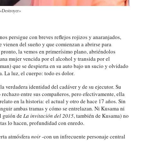
 «Destroyer»
os persigue con breves reflejos rojizos y anaranjados,
ue vienen del sueño y que comienzan a abrirse para
e pronto, la vemos en primerísimo plano, abriéndolos
 una mujer vencida por el alcohol y transida por el
dman) que se despierta en su auto bajo un sucio y olvidado
. La luz, el cuerpo: todo es dolor.
la verdadera identidad del cadáver y de su ejecutor. Su
 rechazo entre sus compañeros, pero efectivamente, ella
lato en la historia: el actual y otro de hace 17 años. Sin
tinguir ambas tramas y cómo se entrelazan. Ni Kusama ni
el guión de
La invitación del 2015
, también de Kusama) no
tas lo hacen, profundidad con enredo.
ierta atmósfera
noir
-con un infrecuente personaje central