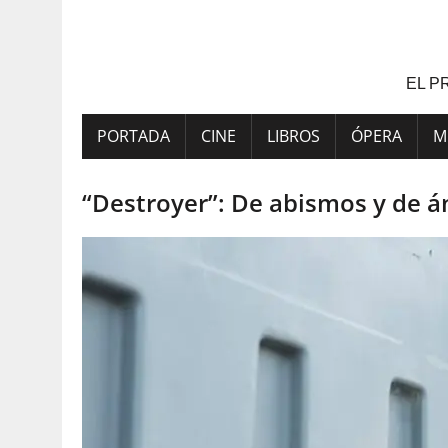
Saltar
al
contenido
EL P
PORTADA
CINE
LIBROS
ÓPERA
M
“Destroyer”: De abismos y de á