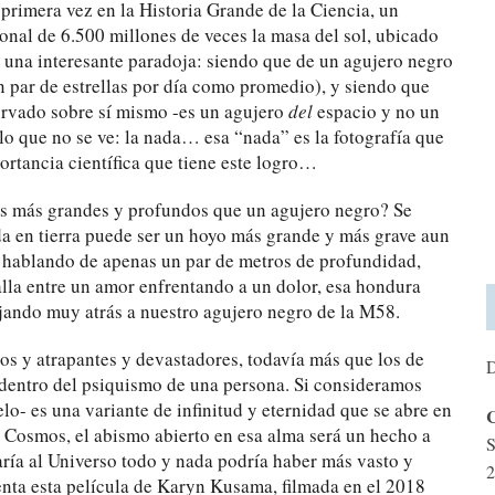
r primera vez en la Historia Grande de la Ciencia, un
onal de 6.500 millones de veces la masa del sol, ubicado
e una interesante paradoja: siendo que de un agujero negro
un par de estrellas por día como promedio), y siendo que
urvado sobre sí mismo -es un agujero
del
espacio y no un
lo que no se ve: la nada… esa “nada” es la fotografía que
rtancia científica que tiene este logro…
os más grandes y profundos que un agujero negro? Se
da en tierra puede ser un hoyo más grande y más grave aun
s hablando de apenas un par de metros de profundidad,
alla entre un amor enfrentando a un dolor, esa hondura
jando muy atrás a nuestro agujero negro de la M58.
s y atrapantes y devastadores, todavía más que los de
D
 dentro del psiquismo de una persona. Si consideramos
lo- es una variante de infinitud y eternidad que se abre en
C
 Cosmos, el abismo abierto en esa alma será un hecho a
S
ría al Universo todo y nada podría haber más vasto y
2
enta esta película de Karyn Kusama, filmada en el 2018