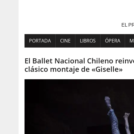
Saltar
al
contenido
EL P
PORTADA
CINE
LIBROS
ÓPERA
M
El Ballet Nacional Chileno rei
clásico montaje de «Giselle»