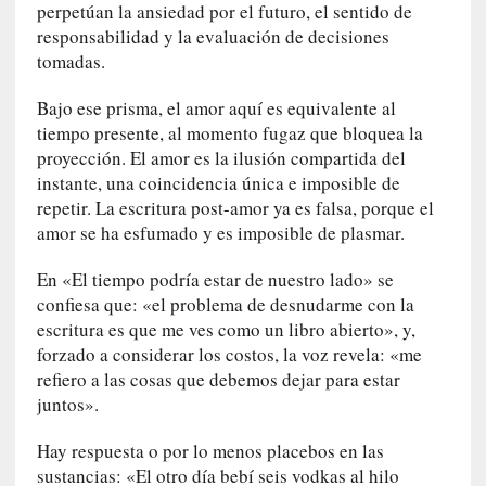
i
perpetúan la ansiedad por el futuro, el sentido de
l
responsabilidad y la evaluación de decisiones
e
tomadas.
r
q
Bajo ese prisma, el amor aquí es equivalente al
u
tiempo presente, al momento fugaz que bloquea la
e
proyección. El amor es la ilusión compartida del
s
instante, una coincidencia única e imposible de
e
repetir. La escritura post-amor ya es falsa, porque el
e
amor se ha esfumado y es imposible de plasmar.
x
t
En «El tiempo podría estar de nuestro lado» se
i
confiesa que: «el problema de desnudarme con la
e
escritura es que me ves como un libro abierto», y,
n
forzado a considerar los costos, la voz revela: «me
d
refiero a las cosas que debemos dejar para estar
e
juntos».
p
o
Hay respuesta o por lo menos placebos en las
r
sustancias: «El otro día bebí seis vodkas al hilo
9