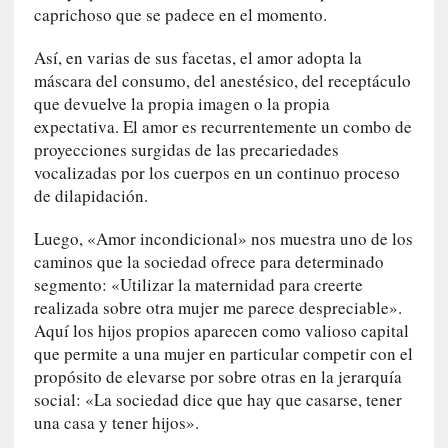
o
caprichoso que se padece en el momento.
r
i
Así, en varias de sus facetas, el amor adopta la
a
máscara del consumo, del anestésico, del receptáculo
f
que devuelve la propia imagen o la propia
i
expectativa. El amor es recurrentemente un combo de
l
proyecciones surgidas de las precariedades
t
vocalizadas por los cuerpos en un continuo proceso
r
de dilapidación.
a
d
Luego, «Amor incondicional» nos muestra uno de los
a
caminos que la sociedad ofrece para determinado
p
segmento: «Utilizar la maternidad para creerte
o
realizada sobre otra mujer me parece despreciable».
r
Aquí los hijos propios aparecen como valioso capital
u
que permite a una mujer en particular competir con el
n
propósito de elevarse por sobre otras en la jerarquía
a
social: «La sociedad dice que hay que casarse, tener
v
una casa y tener hijos».
i