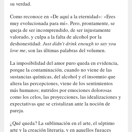
n
su verdad.
n
o
Como reconoce en «De aquí a la eternidad»: «Eres
m
muy evolucionada para mí». Pero, prontamente, se
b
queja de ser incomprendido, de ser injustamente
r
valorado, y culpa a la falta de alcohol por la
a
deshonestidad:
Just didn’t drink enough to say you
r
love me
, son las últimas palabras del volumen.
[
La imposibilidad del amor puro queda en evidencia,
C
porque la contaminación, cuando no viene de las
r
sustancias químicas, del alcohol y el insomnio que
í
altera las percepciones, viene de los sentimientos
t
más humanos; nutridos por emociones dolorosas
i
como los celos, las proyecciones, las idealizaciones y
c
expectativas que se cristalizan ante la noción de
a
pareja.
]
«
¿Qué queda? La sublimación en el arte, el séptimo
L
arte y la creación literaria, y en aquellos fugaces