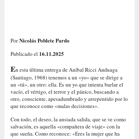
e
l
c
a
s
o
Nicolás Poblete Pardo
Por
V
a
16.11.2025
Publicado el
m
p
E
n esta última entrega de Aníbal Ricci Anduaga
i
(Santiago, 1968) tenemos a un «yo» que se dirige a
r
un «tú», un otro: ella. Es un yo que intenta burlar el
o
vacío, el vértigo, el terror y el pánico, buscando a
s
otro, consciente, apesadumbrado y arrepentido por lo
L
que reconoce como «malas decisiones».
i
t
Con todo, el deseo, la ansiada salida, que se ve como
e
salvación, es aquella «compañera de viaje» con la
r
que sueña. Como reconoce: «Eres la mujer que ha
a