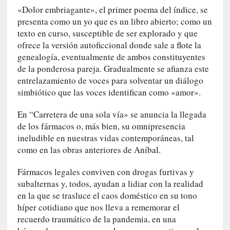
q
«Dolor embriagante», el primer poema del índice, se
u
presenta como un yo que es un libro abierto; como un
e
texto en curso, susceptible de ser explorado y que
a
ofrece la versión autoficcional donde sale a flote la
d
genealogía, eventualmente de ambos constituyentes
m
de la ponderosa pareja. Gradualmente se afianza este
i
entrelazamiento de voces para solventar un diálogo
n
simbiótico que las voces identifican como «amor».
i
s
En “Carretera de una sola vía» se anuncia la llegada
t
de los fármacos o, más bien, su omnipresencia
r
ineludible en nuestras vidas contemporáneas, tal
a
como en las obras anteriores de Aníbal.
A
l
Fármacos legales conviven con drogas furtivas y
e
subalternas y, todos, ayudan a lidiar con la realidad
j
en la que se trasluce el caos doméstico en su tono
a
híper cotidiano que nos lleva a rememorar el
n
recuerdo traumático de la pandemia, en una
d