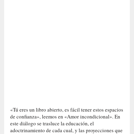
I
m
p
a
c
t
o
m
o
r
t
a
l
»
:
U
«Tú eres un libro abierto, es fácil tener estos espacios
n
t
de confianza», leemos en «Amor incondicional». En
r
este diálogo se trasluce la educación, el
á
adoctrinamiento de cada cual, y las proyecciones que