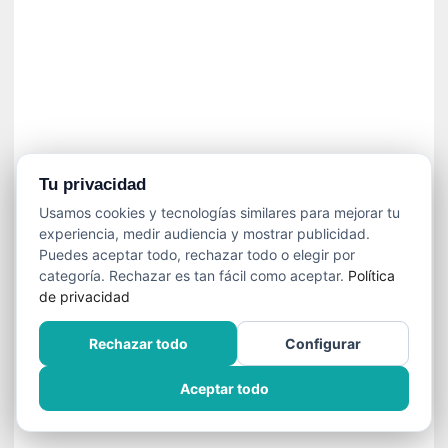
n
e
c
e
s
a
r
i
o
Tu privacidad
q
Usamos cookies y tecnologías similares para mejorar tu
u
experiencia, medir audiencia y mostrar publicidad.
e
Puedes aceptar todo, rechazar todo o elegir por
e
categoría. Rechazar es tan fácil como aceptar.
Política
m
de privacidad
a
n
Rechazar todo
Configurar
c
i
Aceptar todo
p
a
r