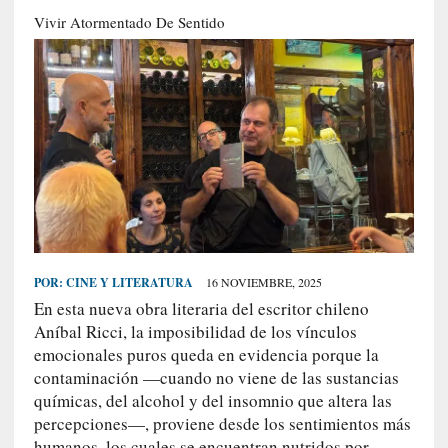
S
Vivir Atormentado De Sentido
R
E
C
I
E
N
T
E
S
POR:
CINE Y LITERATURA
16 NOVIEMBRE, 2025
En esta nueva obra literaria del escritor chileno
[
Aníbal Ricci, la imposibilidad de los vínculos
E
emocionales puros queda en evidencia porque la
n
contaminación —cuando no viene de las sustancias
t
químicas, del alcohol y del insomnio que altera las
r
percepciones—, proviene desde los sentimientos más
e
humanos, los cuales se encuentran nutridos por