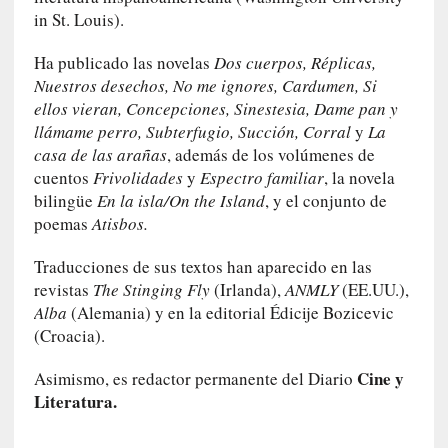
e
in St. Louis).
s
y
Ha publicado las novelas
Dos cuerpos, Réplicas,
d
Nuestros desechos, No me ignores, Cardumen, Si
e
ellos vieran, Concepciones, Sinestesia, Dame pan y
f
llámame perro, Subterfugio, Succión, Corral
y
La
e
casa de las arañas
, además de los volúmenes de
c
cuentos
Frivolidades
y
Espectro familiar
, la novela
t
bilingüe
En la isla/On the Island
, y el conjunto de
o
poemas
Atisbos.
s
d
Traducciones de sus textos han aparecido en las
e
revistas
The Stinging Fly
(Irlanda),
ANMLY
(EE.UU.),
l
Alba
(Alemania) y en la editorial Édicije Bozicevic
a
(Croacia).
n
a
Cine y
Asimismo, es redactor permanente del Diario
t
Literatura.
u
r