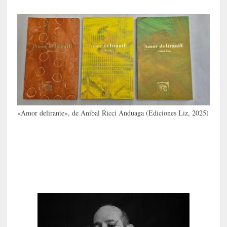
a
l
e
z
a
h
u
m
a
n
«Amor delirante», de Aníbal Ricci Anduaga (Ediciones Liz, 2025)
a
[
C
r
ó
n
i
c
a
]