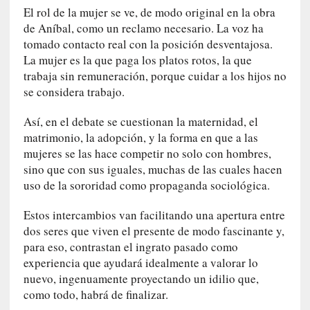
d
El rol de la mujer se ve, de modo original en la obra
a
de Aníbal, como un reclamo necesario. La voz ha
c
tomado contacto real con la posición desventajosa.
o
La mujer es la que paga los platos rotos, la que
n
trabaja sin remuneración, porque cuidar a los hijos no
c
se considera trabajo.
r
e
Así, en el debate se cuestionan la maternidad, el
t
matrimonio, la adopción, y la forma en que a las
a
mujeres se las hace competir no solo con hombres,
[
sino que con sus iguales, muchas de las cuales hacen
C
uso de la sororidad como propaganda sociológica.
r
í
Estos intercambios van facilitando una apertura entre
t
dos seres que viven el presente de modo fascinante y,
i
para eso, contrastan el ingrato pasado como
c
experiencia que ayudará idealmente a valorar lo
a
nuevo, ingenuamente proyectando un idilio que,
]
como todo, habrá de finalizar.
«