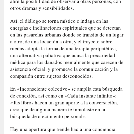
abre la posibilidad de observar a otras personas, con
s
i
otros dramas y sensibilidades.
n
Así, el diálogo se torna místico e indaga en las
v
i
energías e inclinaciones espirituales que se detectan
s
en las pasarelas urbanas donde se transita de un lugar
i
a otro, de una locación a otra, y el trayecto sobre
b
ruedas adopta la forma de una terapia peripatética,
l
una alternativa paliativa que acusa la precariedad
e
médica para los dañados mentalmente que carecen de
s
asistencia oficial, y promueve la comunicación y la
»
compasión entre sujetos desconocidos.
:
R
En «Inconsciente colectivo» se amplía esta búsqueda
e
de conexión, así como en «Cada instante infinito»:
a
«Tus libros hacen un gran aporte a la conversación,
l
creo que de alguna manera te inmolaste en la
i
búsqueda de crecimiento personal».
d
a
Hay una apertura que tiende hacia una conciencia
d