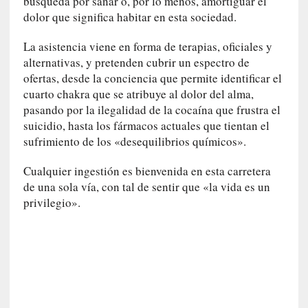
búsqueda por sanar o, por lo menos, amortiguar el
r
dolor que significa habitar en esta sociedad.
a
M
La asistencia viene en forma de terapias, oficiales y
a
alternativas, y pretenden cubrir un espectro de
r
ofertas, desde la conciencia que permite identificar el
t
cuarto chakra que se atribuye al dolor del alma,
í
»
pasando por la ilegalidad de la cocaína que frustra el
suicidio, hasta los fármacos actuales que tientan el
[
sufrimiento de los «desequilibrios químicos».
E
n
Cualquier ingestión es bienvenida en esta carretera
s
de una sola vía, con tal de sentir que «la vida es un
a
privilegio».
y
o
]
«
E
n
t