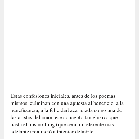
n
e
r
a
c
c
e
s
o
a
e
s
e
e
Estas confesiones iniciales, antes de los poemas
s
mismos, culminan con una apuesta al beneficio, a la
p
beneficencia, a la felicidad acariciada como una de
a
las aristas del amor, ese concepto tan elusivo que
c
hasta el mismo Jung (que será un referente más
i
adelante) renunció a intentar definirlo.
o