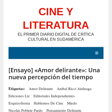
Saltar
CINE Y
al
contenido
LITERATURA
EL PRIMER DIARIO DIGITAL DE CRÍTICA
CULTURAL EN SUDAMÉRICA
MENÚ
[Ensayo] «Amor delirante»: Una
E
nueva percepción del tiempo
N
T
Etiquetas:
Amor Delirante
Aníbal Ricci Anduaga
R
Ediciones Liz
Editoriales Independientes
A
Esquizofrenia
Hablemos De Cine
Miedo
D
Nicolás Poblete Pardo
Pensamiento Delirante
A