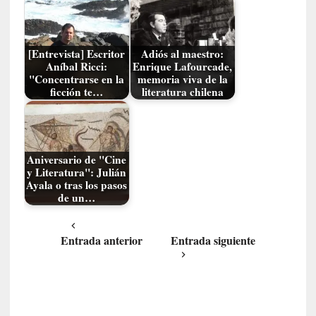
c
a
l
[Entrevista] Escritor
Adiós al maestro:
G
Aníbal Ricci:
Enrique Lafourcade,
a
"Concentrarse en la
memoria viva de la
l
ficción te…
literatura chilena
l
o
i
s
Aniversario de "Cine
d
y Literatura": Julián
e
Ayala o tras los pasos
de un…
b
u
t
Entrada anterior
Entrada siguiente
a
c
o
n
l