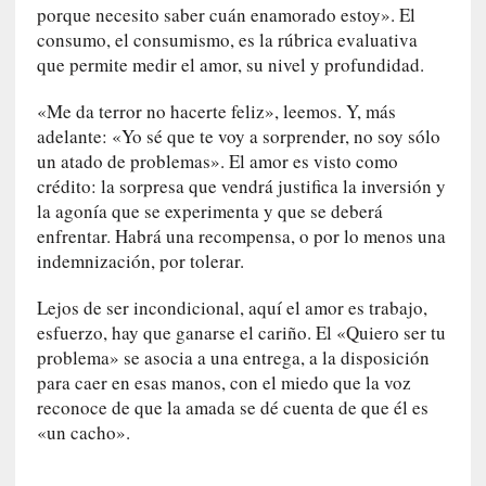
porque necesito saber cuán enamorado estoy». El
0
consumo, el consumismo, es la rúbrica evaluativa
m
que permite medir el amor, su nivel y profundidad.
i
n
«Me da terror no hacerte feliz», leemos. Y, más
u
adelante: «Yo sé que te voy a sorprender, no soy sólo
t
un atado de problemas». El amor es visto como
o
crédito: la sorpresa que vendrá justifica la inversión y
s
la agonía que se experimenta y que se deberá
enfrentar. Habrá una recompensa, o por lo menos una
[
C
indemnización, por tolerar.
r
Lejos de ser incondicional, aquí el amor es trabajo,
í
t
esfuerzo, hay que ganarse el cariño. El «Quiero ser tu
i
problema» se asocia a una entrega, a la disposición
c
para caer en esas manos, con el miedo que la voz
a
reconoce de que la amada se dé cuenta de que él es
]
«un cacho».
«
L