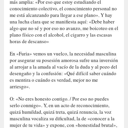
más amplia: «Por eso que estoy estudiando el
e
conocimiento colectivo, el conocimiento personal no
s
me está alcanzando para llegar a ese plano». Y hay
q
una lucha clara que se manifiesta aquí: «Debe haber
u
algo que no sé y por eso no avanzo, me boicoteo en el
e
plano físico con el alcohol, el cigarro y las escasas
l
horas de descanso»
o
s
En «Furia» vemos un vuelco, la necesidad masculina
a
por asegurar su posesión amorosa sufre una inversión
d
al arrojar a la amada al vacío de la duda y al pozo del
u
desengaño y la confusión: «Qué difícil saber cuándo
l
es mentira o cuándo es verdad, mejor no me
t
arriesgo».
o
s
O: «No eres honesto contigo. / Por eso no puedes
e
serlo conmigo». Y, en un acto de reconocimiento,
v
quizá humildad, quizá treta, quizá renuncia, la voz
i
t
masculina vocaliza su dificultad, la de «conocer a la
a
mujer de tu vida» y expone, con «honestidad brutal»,