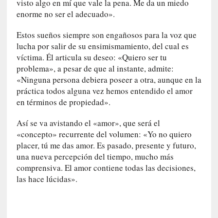
visto algo en mí que vale la pena. Me da un miedo
r
enorme no ser el adecuado».
i
o
Estos sueños siempre son engañosos para la voz que
s
lucha por salir de su ensimismamiento, del cual es
:
«
víctima. Él articula su deseo: «Quiero ser tu
N
problema», a pesar de que al instante, admite:
o
«Ninguna persona debiera poseer a otra, aunque en la
s
práctica todos alguna vez hemos entendido el amor
e
en términos de propiedad».
n
c
Así se va avistando el «amor», que será el
a
«concepto» recurrente del volumen: «Yo no quiero
n
placer, tú me das amor. Es pasado, presente y futuro,
t
una nueva percepción del tiempo, mucho más
a
comprensiva. El amor contiene todas las decisiones,
r
las hace lúcidas».
í
a
t
e