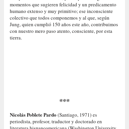
o
momentos que sugieren felicidad y un predicamento
p
humano extenso y muy primitivo; ese inconsciente
r
colectivo que todos componemos y al que, según
o
Jung, quien cumplió 150 años este año, contribuimos
h
con nuestro mero paso atento, consciente, por esta
i
tierra.
b
i
d
o
»
:
L
a
s
v
***
i
r
t
Nicolás Poblete Pardo
(Santiago, 1971) es
u
periodista, profesor, traductor y doctorado en
d
literatura hispanoamericana (Washington University