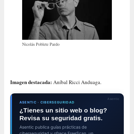
P
a
l
a
b
r
Nicolás Poblete Pardo
a
s
d
e
V
a
Imagen destacada:
Aníbal Ricci Anduaga.
l
é
r
Asentic
ASENTIC · CIBERSEGURIDAD
y
¿Tienes un sitio web o blog?
:
Revisa su seguridad gratis.
L
a
Asentic publica guías prácticas de
s
ciberseguridad y ofrece FreeScan, un