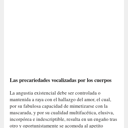
r
a
e
l
f
a
n
t
a
s
m
a
Las precariedades vocalizadas por los cuerpos
»
:
La angustia existencial debe ser controlada o
L
mantenida a raya con el hallazgo del amor, el cual,
a
h
por su fabulosa capacidad de mimetizarse con la
i
mascarada, y por su cualidad multifacética, elusiva,
s
incorpórea e indescriptible, resulta en un engaño tras
t
otro y oportunistamente se acomoda al apetito