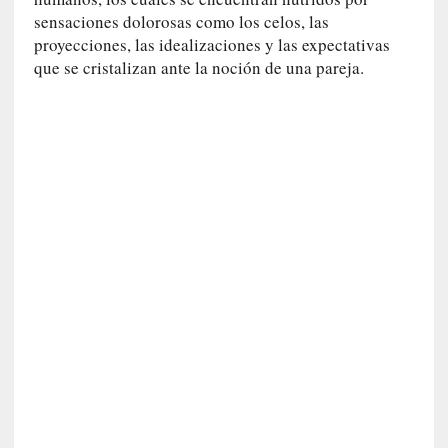
v
sensaciones dolorosas como los celos, las
i
proyecciones, las idealizaciones y las expectativas
s
t
que se cristalizan ante la noción de una pareja.
a
]
M
a
d
r
e
d
e
v
í
c
t
i
m
a
d