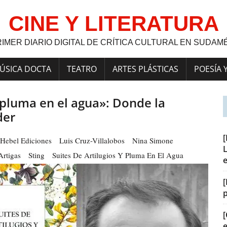
CINE Y LITERATURA
RIMER DIARIO DIGITAL DE CRÍTICA CULTURAL EN SUDAM
ÚSICA DOCTA
TEATRO
ARTES PLÁSTICAS
POESÍA 
y pluma en el agua»: Donde la
der
Hebel Ediciones
Luis Cruz-Villalobos
Nina Simone
L
Artigas
Sting
Suites De Artilugios Y Pluma En El Agua
[
[