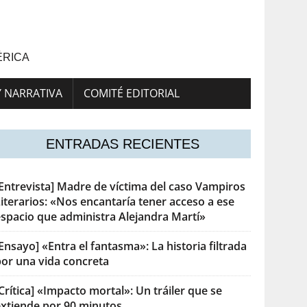
ÉRICA
Y NARRATIVA
COMITÉ EDITORIAL
ENTRADAS RECIENTES
[Entrevista] Madre de víctima del caso Vampiros
iterarios: «Nos encantaría tener acceso a ese
espacio que administra Alejandra Martí»
Ensayo] «Entra el fantasma»: La historia filtrada
por una vida concreta
Crítica] «Impacto mortal»: Un tráiler que se
extiende por 90 minutos