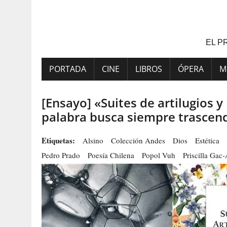
Saltar
al
contenido
EL P
PORTADA
CINE
LIBROS
ÓPERA
M
[Ensayo] «Suites de artilugios 
palabra busca siempre trascen
Etiquetas:
Alsino
Colección Andes
Dios
Estética
Pedro Prado
Poesía Chilena
Popol Vuh
Priscilla Gac-