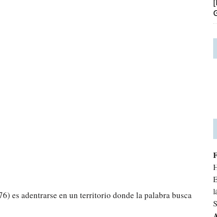
H
E
l
76) es adentrarse en un territorio donde la palabra busca
S
A