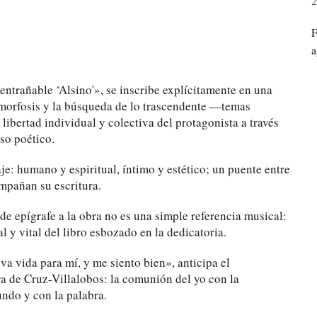
2
F
a
ntrañable ‘Alsino'», se inscribe explícitamente en una
tamorfosis y la búsqueda de lo trascendente —temas
 libertad individual y colectiva del protagonista a través
so poético.
je: humano y espiritual, íntimo y estético; un puente entre
ompañan su escritura.
e epígrafe a la obra no es una simple referencia musical:
l y vital del libro esbozado en la dedicatoria.
a vida para mí, y me siento bien», anticipa el
a de Cruz-Villalobos: la comunión del yo con la
undo y con la palabra.