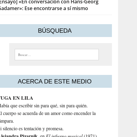
[Ensayo] «En conversación con Hans-Georg
Gadamer»: Ese encontrarse a sí mismo
BÚSQUEDA
Buscar:
ACERCA DE ESTE MEDIO
FUGA EN LILA
abía que escribir sin para qué, sin para quién.
l cuerpo se acuerda de un amor como encender la
ámpara.
i silencio es tentación y promesa.
lejandra
Pizarnik
, en
El infierno musical
(1971)