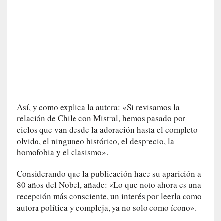
i
c
a
]
«
I
m
p
a
Así, y como explica la autora: «Si revisamos la
c
relación de Chile con Mistral, hemos pasado por
t
o
ciclos que van desde la adoración hasta el completo
m
olvido, el ninguneo histórico, el desprecio, la
o
homofobia y el clasismo».
r
t
Considerando que la publicación hace su aparición a
a
80 años del Nobel, añade: «Lo que noto ahora es una
l
recepción más consciente, un interés por leerla como
»
autora política y compleja, ya no solo como ícono».
: