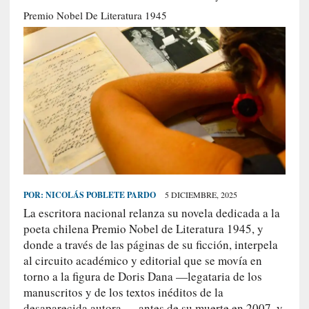
S
Premio Nobel De Literatura 1945
R
E
C
I
E
N
T
E
S
POR:
NICOLÁS POBLETE PARDO
5 DICIEMBRE, 2025
La escritora nacional relanza su novela dedicada a la
[
poeta chilena Premio Nobel de Literatura 1945, y
E
donde a través de las páginas de su ficción, interpela
n
al circuito académico y editorial que se movía en
s
torno a la figura de Doris Dana —legataria de los
a
manuscritos y de los textos inéditos de la
y
desaparecida autora—, antes de su muerte en 2007, y