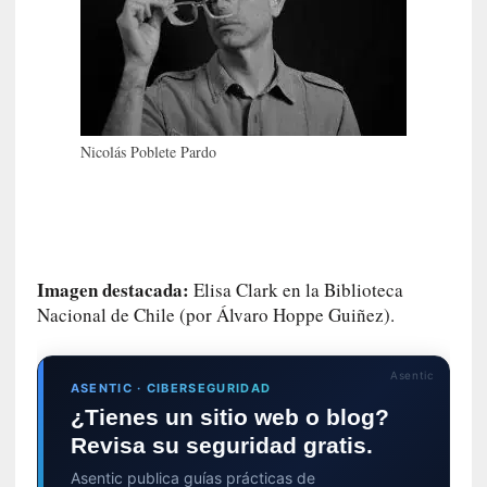
E
l
e
x
t
r
Nicolás Poblete Pardo
a
n
j
e
r
o
Imagen destacada:
Elisa Clark en la Biblioteca
»
Nacional de Chile (por Álvaro Hoppe Guiñez).
:
L
a
Asentic
ASENTIC · CIBERSEGURIDAD
b
¿Tienes un sitio web o blog?
a
Revisa su seguridad gratis.
n
a
Asentic publica guías prácticas de