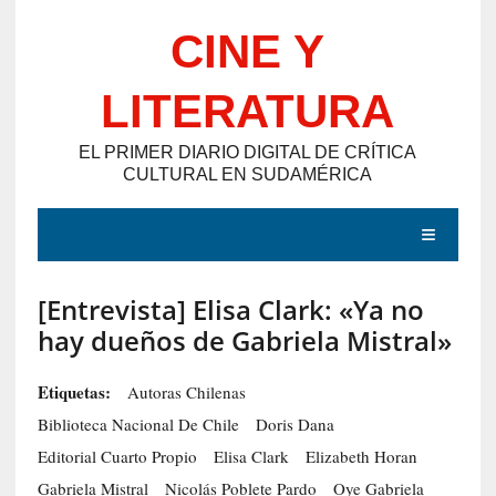
Saltar
CINE Y
al
contenido
LITERATURA
EL PRIMER DIARIO DIGITAL DE CRÍTICA
CULTURAL EN SUDAMÉRICA
MENÚ
[Entrevista] Elisa Clark: «Ya no
E
hay dueños de Gabriela Mistral»
N
T
Etiquetas:
Autoras Chilenas
R
Biblioteca Nacional De Chile
Doris Dana
A
Editorial Cuarto Propio
Elisa Clark
Elizabeth Horan
D
Gabriela Mistral
Nicolás Poblete Pardo
Oye Gabriela
A