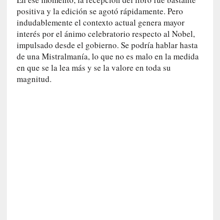
d
positiva y la edición se agotó rápidamente. Pero
e
indudablemente el contexto actual genera mayor
p
interés por el ánimo celebratorio respecto al Nobel,
o
impulsado desde el gobierno. Se podría hablar hasta
r
9
de una Mistralmanía, lo que no es malo en la medida
0
en que se la lea más y se la valore en toda su
m
magnitud.
i
n
u
t
o
s
[
C
r
í
t
i