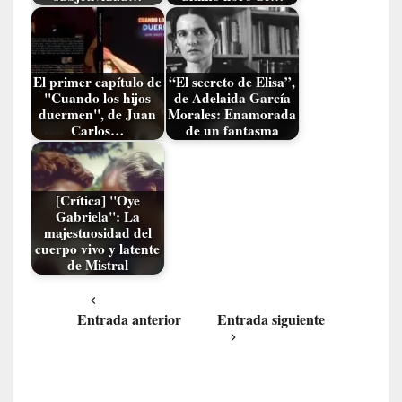
u
s
S
a
El primer capítulo de
“El secreto de Elisa”,
n
"Cuando los hijos
de Adelaida García
t
duermen", de Juan
Morales: Enamorada
Carlos…
de un fantasma
a
C
r
u
[Crítica] "Oye
z
Gabriela": La
:
majestuosidad del
cuerpo vivo y latente
«
de Mistral
N
o
h
Entrada anterior
Entrada siguiente
a
y
n
a