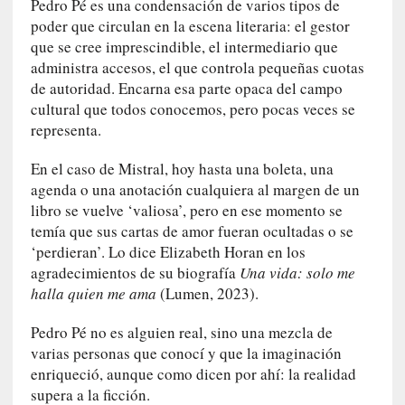
Pedro Pé es una condensación de varios tipos de
n
poder que circulan en la escena literaria: el gestor
a
que se cree imprescindible, el intermediario que
t
administra accesos, el que controla pequeñas cuotas
u
de autoridad. Encarna esa parte opaca del campo
r
cultural que todos conocemos, pero pocas veces se
a
representa.
l
e
En el caso de Mistral, hoy hasta una boleta, una
z
agenda o una anotación cualquiera al margen de un
a
h
libro se vuelve ‘valiosa’, pero en ese momento se
u
temía que sus cartas de amor fueran ocultadas o se
m
‘perdieran’. Lo dice Elizabeth Horan en los
a
agradecimientos de su biografía
Una vida: solo me
n
halla quien me ama
(Lumen, 2023).
a
Pedro Pé no es alguien real, sino una mezcla de
[
varias personas que conocí y que la imaginación
C
enriqueció, aunque como dicen por ahí: la realidad
r
supera a la ficción.