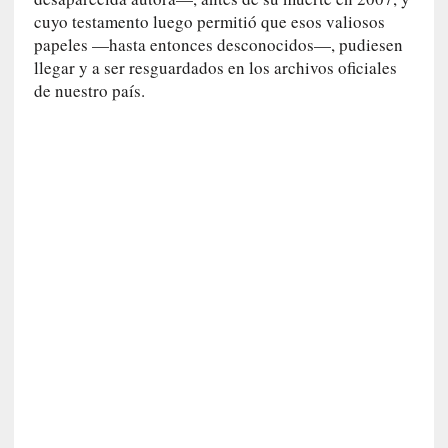
o
cuyo testamento luego permitió que esos valiosos
]
papeles —hasta entonces desconocidos—, pudiesen
«
E
llegar y a ser resguardados en los archivos oficiales
n
de nuestro país.
t
r
a
e
l
f
a
n
t
a
s
m
a
»
:
L