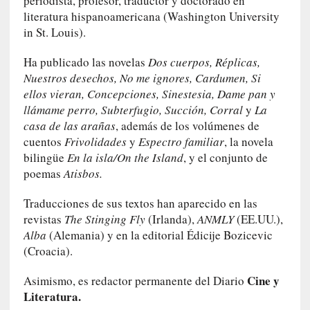
t
periodista, profesor, traductor y doctorado en
r
literatura hispanoamericana (Washington University
o
in St. Louis).
P
a
Ha publicado las novelas
Dos cuerpos, Réplicas,
s
Nuestros desechos, No me ignores, Cardumen, Si
c
ellos vieran, Concepciones, Sinestesia, Dame pan y
a
llámame perro, Subterfugio, Succión, Corral
y
La
l
casa de las arañas
, además de los volúmenes de
G
cuentos
Frivolidades
y
Espectro familiar
, la novela
a
bilingüe
En la isla/On the Island
, y el conjunto de
l
poemas
Atisbos.
l
o
Traducciones de sus textos han aparecido en las
i
revistas
The Stinging Fly
(Irlanda),
ANMLY
(EE.UU.),
s
Alba
(Alemania) y en la editorial Édicije Bozicevic
d
(Croacia).
e
b
Cine y
Asimismo, es redactor permanente del Diario
u
Literatura.
t