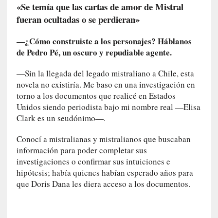
c
«Se temía que las cartas de amor de Mistral
a
fueran ocultadas o se perdieran»
]
«
—¿Cómo construiste a los personajes? Háblanos
L
de Pedro Pé, un oscuro y repudiable agente.
o
p
—Sin la llegada del legado mistraliano a Chile, esta
r
novela no existiría. Me baso en una investigación en
o
torno a los documentos que realicé en Estados
h
Unidos siendo periodista bajo mi nombre real —Elisa
i
Clark es un seudónimo—.
b
i
Conocí a mistralianas y mistralianos que buscaban
d
información para poder completar sus
o
investigaciones o confirmar sus intuiciones e
»
hipótesis; había quienes habían esperado años para
:
que Doris Dana les diera acceso a los documentos.
L
a
s
v