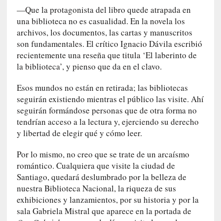
y
—Que la protagonista del libro quede atrapada en
:
una biblioteca no es casualidad. En la novela los
L
archivos, los documentos, las cartas y manuscritos
a
son fundamentales. El crítico Ignacio Dávila escribió
s
recientemente una reseña que titula ‘El laberinto de
m
la biblioteca’, y pienso que da en el clavo.
e
m
Esos mundos no están en retirada; las bibliotecas
o
seguirán existiendo mientras el público las visite. Ahí
r
seguirán formándose personas que de otra forma no
i
tendrían acceso a la lectura y, ejerciendo su derecho
a
y libertad de elegir qué y cómo leer.
s
n
Por lo mismo, no creo que se trate de un arcaísmo
o
romántico. Cualquiera que visite la ciudad de
v
Santiago, quedará deslumbrado por la belleza de
e
nuestra Biblioteca Nacional, la riqueza de sus
l
exhibiciones y lanzamientos, por su historia y por la
a
sala Gabriela Mistral que aparece en la portada de
d