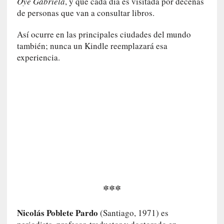
Oye Gabriela
, y que cada día es visitada por decenas
a
de personas que van a consultar libros.
s
Así ocurre en las principales ciudades del mundo
[
también; nunca un Kindle reemplazará esa
C
experiencia.
o
n
c
i
e
r
t
o
]
E
l
m
***
a
e
Nicolás Poblete Pardo
(Santiago, 1971) es
s