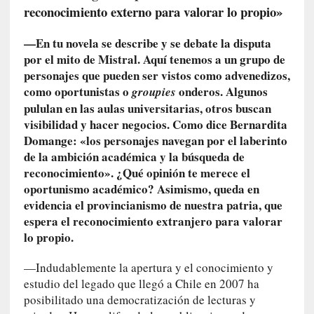
s
reconocimiento externo para valorar lo propio»
c
o
—En tu novela se describe y se debate la disputa
s
por el mito de Mistral. Aquí tenemos a un grupo de
a
personajes que pueden ser vistos como advenedizos,
s
como oportunistas o
onderos. Algunos
groupies
i
pululan en las aulas universitarias, otros buscan
n
visibilidad y hacer negocios. Como dice Bernardita
v
Domange: «los personajes navegan por el laberinto
i
de la ambición académica y la búsqueda de
s
reconocimiento». ¿Qué opinión te merece el
i
oportunismo académico? Asimismo, queda en
b
evidencia el provincianismo de nuestra patria, que
l
espera el reconocimiento extranjero para valorar
e
lo propio.
s
»
—Indudablemente la apertura y el conocimiento y
:
estudio del legado que llegó a Chile en 2007 ha
R
e
posibilitado una democratización de lecturas y