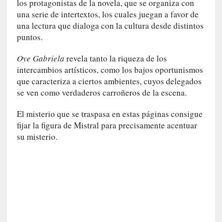
los protagonistas de la novela, que se organiza con
u
una serie de intertextos, los cuales juegan a favor de
n
a
una lectura que dialoga con la cultura desde distintos
v
puntos.
i
d
Oye Gabriela
revela tanto la riqueza de los
a
intercambios artísticos, como los bajos oportunismos
c
que caracteriza a ciertos ambientes, cuyos delegados
o
se ven como verdaderos carroñeros de la escena.
n
c
El misterio que se traspasa en estas páginas consigue
r
fijar la figura de Mistral para precisamente acentuar
e
su misterio.
t
a
[
C
r
í
t