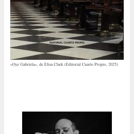
i
c
a
N
a
c
i
o
n
a
«Oye Gabriela», de Elisa Clark (Editorial Cuarto Propio, 2025)
l
[
E
n
s
a
y
o
]
«