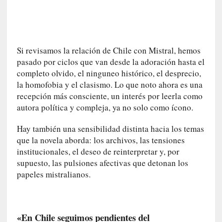
c
a
]
«
Si revisamos la relación de Chile con Mistral, hemos
L
pasado por ciclos que van desde la adoración hasta el
a
completo olvido, el ninguneo histórico, el desprecio,
n
la homofobia y el clasismo. Lo que noto ahora es una
a
t
recepción más consciente, un interés por leerla como
u
autora política y compleja, ya no solo como ícono.
r
a
Hay también una sensibilidad distinta hacia los temas
l
que la novela aborda: los archivos, las tensiones
e
institucionales, el deseo de reinterpretar y, por
z
supuesto, las pulsiones afectivas que detonan los
a
papeles mistralianos.
d
e
l
a
«En Chile seguimos pendientes del