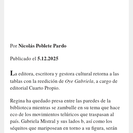
a
h
i
s
t
o
r
Nicolás Poblete Pardo
Por
i
a
5.12.2025
Publicado el
f
i
L
a editora, escritora y gestora cultural retorna a las
l
tablas con la reedición de
Oye Gabriela
, a cargo de
t
editorial Cuarto Propio.
r
a
Regina ha quedado presa entre las paredes de la
d
biblioteca mientras se zambulle en su tema que hace
a
eco de los movimientos telúricos que traspasan al
p
país. Gabriela Mistral y sus lados b, así como los
o
séquitos que mariposean en torno a su figura, serán
r