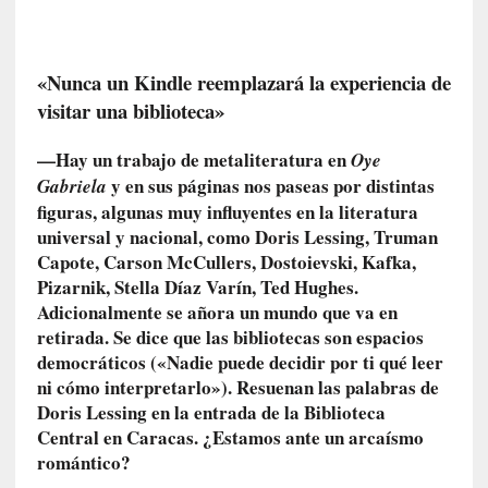
ó
n
i
c
«Nunca un Kindle reemplazará la experiencia de
a
visitar una biblioteca»
]
P
—Hay un trabajo de metaliteratura en
Oye
a
y en sus páginas nos paseas por distintas
Gabriela
l
figuras, algunas muy influyentes en la literatura
a
universal y nacional, como Doris Lessing, Truman
b
Capote, Carson McCullers, Dostoievski, Kafka,
r
Pizarnik, Stella Díaz Varín, Ted Hughes.
a
Adicionalmente se añora un mundo que va en
s
retirada. Se dice que las bibliotecas son espacios
d
democráticos («Nadie puede decidir por ti qué leer
e
ni cómo interpretarlo»). Resuenan las palabras de
V
a
Doris Lessing en la entrada de la Biblioteca
l
Central en Caracas. ¿Estamos ante un arcaísmo
é
romántico?
r