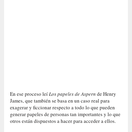
i
r
t
u
d
e
s
y
d
e
f
e
c
t
En ese proceso leí
Los papeles de Aspern
de Henry
o
James, que también se basa en un caso real para
s
exagerar y ficcionar respecto a todo lo que pueden
d
generar papeles de personas tan importantes y lo que
e
otros están dispuestos a hacer para acceder a ellos.
l
a