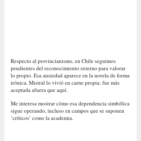
e
v
i
t
a
n
n
o
m
Respecto al provincianismo, en Chile seguimos
b
pendientes del reconocimiento externo para valorar
r
lo propio. Esa ansiedad aparece en la novela de forma
a
irónica. Mistral lo vivió en carne propia: fue más
r
aceptada afuera que aquí.
[
Me interesa mostrar cómo esa dependencia simbólica
C
sigue operando, incluso en campos que se suponen
r
‘críticos’ como la academia.
í
t
i