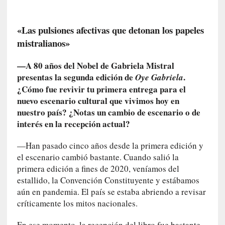
U
n
t
«Las pulsiones afectivas que detonan los papeles
r
mistralianos»
á
i
—A 80 años del Nobel de Gabriela Mistral
l
presentas la segunda edición de
.
Oye Gabriela
e
¿Cómo fue revivir tu primera entrega para el
r
nuevo escenario cultural que vivimos hoy en
q
nuestro país? ¿Notas un cambio de escenario o de
u
interés en la recepción actual?
e
s
—Han pasado cinco años desde la primera edición y
e
el escenario cambió bastante. Cuando salió la
e
primera edición a fines de 2020, veníamos del
x
estallido, la Convención Constituyente y estábamos
t
aún en pandemia. El país se estaba abriendo a revisar
i
críticamente los mitos nacionales.
e
n
En ese momento, la recepción del libro fue bastante