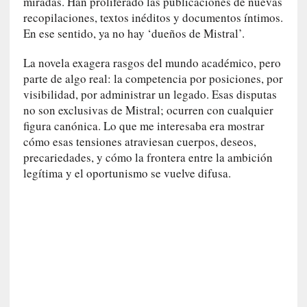
a
miradas. Han proliferado las publicaciones de nuevas
l
recopilaciones, textos inéditos y documentos íntimos.
i
En ese sentido, ya no hay ‘dueños de Mistral’.
d
a
La novela exagera rasgos del mundo académico, pero
d
parte de algo real: la competencia por posiciones, por
e
visibilidad, por administrar un legado. Esas disputas
s
no son exclusivas de Mistral; ocurren con cualquier
q
figura canónica. Lo que me interesaba era mostrar
u
cómo esas tensiones atraviesan cuerpos, deseos,
e
precariedades, y cómo la frontera entre la ambición
l
legítima y el oportunismo se vuelve difusa.
o
s
a
d
u
l
t
o
s