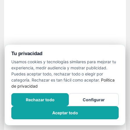
í
t
i
c
a
]
«
C
o
Tu privacidad
r
Usamos cookies y tecnologías similares para mejorar tu
t
experiencia, medir audiencia y mostrar publicidad.
o
Puedes aceptar todo, rechazar todo o elegir por
M
categoría. Rechazar es tan fácil como aceptar.
Política
a
de privacidad
l
t
Rechazar todo
Configurar
é
s
Aceptar todo
»
:
U