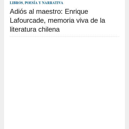
c
LIBROS
,
POESÍA Y NARRATIVA
a
Adiós al maestro: Enrique
]
«
Lafourcade, memoria viva de la
L
literatura chilena
o
p
r
o
h
i
b
i
d
o
»
:
L
a
s
v