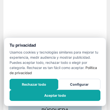
s
l
a
c
i
ó
n
a
u
Tu privacidad
d
Usamos cookies y tecnologías similares para mejorar tu
i
experiencia, medir audiencia y mostrar publicidad.
o
Puedes aceptar todo, rechazar todo o elegir por
v
categoría. Rechazar es tan fácil como aceptar.
Política
i
de privacidad
s
u
Rechazar todo
Configurar
a
l
Aceptar todo