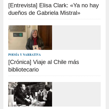
[Entrevista] Elisa Clark: «Ya no hay
S
R
dueños de Gabriela Mistral»
E
C
I
E
N
T
POESÍA Y NARRATIVA
E
[Crónica] Viaje al Chile más
S
bibliotecario
[
C
r
í
t
i