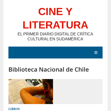
Saltar
CINE Y
al
contenido
LITERATURA
EL PRIMER DIARIO DIGITAL DE CRÍTICA
CULTURAL EN SUDAMÉRICA
MENÚ
Biblioteca Nacional de Chile
E
N
T
R
A
D
LIBROS
A