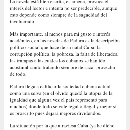
La novela está bien escrita, es amena, provoca el
r
a
interés del lector e intenta no ser predecible, aunque
M
esto depende como siempre de la sagacidad del
a
involucrado.
r
t
Más importante, al menos para mi gusto e interés
í
académico, en las novelas de Padura es la descripción
»
político-social que hace de su natal Cuba: la
corrupción política, la pobreza, la falta de libertades,
[
las trampas a las cuales los cubanos se han ido
E
acostumbrando tratando siempre de sacar provecho
n
de todo.
s
a
Padura llega a calificar la sociedad cubana actual
y
como una selva (en el olvido quedó la utopía de la
o
igualdad que alguna vez el país representó para
]
muchos) donde todo se vale legal o ilegal y mejor si
«
es proscrito pues dejará mejores dividendos.
E
n
La situación por la que atraviesa Cuba (ya he dicho
t