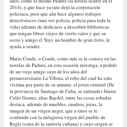
años, como el mismo Padura (la novela ocurre en el
r
2014), y que hace ya rato dejó la corporación
i
policiaca, pero que aún hace algunos trabajos
o
detectivescos (una vez policía, policía para toda la
s
vida) además de dedicarse a descubrir bibliotecas
:
«
que tengan libros viejos de cierto valor y que su
N
socio y amigo el Yoyi, un hombre de gran éxito, le
o
ayuda a vender.
s
e
Mario Conde, o Conde, como más se le conoce en las
n
novelas de Padura, en esta ocasión investiga, a pedido
c
de un viejo amigo suyo de los años del
a
preuniversitario La Víbora, el robo del cual ha sido
n
víctima por parte de su amante, el joven oriental (De
t
la provincia de Santiago de Cuba, se entiende) Júnior
a
Colás Gomez, alias Raydel; entre las cosas robadas
r
destaca, además de muebles, cuadros, joyas, la
í
imagen de un virgen negra, que a ratos se le
a
confunde con la milagrosa virgen del pueblo de
t
Regla (cuna de la santería cubana) y cuyo origen se
e