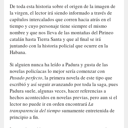
q
De toda esta historia sobre el origen de la imagen de
u
la virgen, el lector irá siendo informado a través de
e
capítulos intercalados que corren hacia atrás en el
a
tiempo y cuyo personaje tiene siempre el mismo
d
nombre y que nos lleva de las montañas del Pirineo
m
catalán hasta Tierra Santa y que al final se irá
i
juntando con la historia policial que ocurre en la
n
Habana.
i
s
Si alguien nunca ha leído a Padura y gusta de las
t
novelas policíacas lo mejor sería comenzar con
r
Pasado perfecto
, la primera novela de este tipo que
a
escribió y así seguir avanzando por toda la saga, pues
A
Padura suele, algunas veces, hacer referencias a
l
hechos acontecidos en novelas previas, pero aun si el
e
lector no puede ir en orden encontrará
La
j
transparencia del tiempo
sumamente entretenida de
a
n
principio a fin.
d