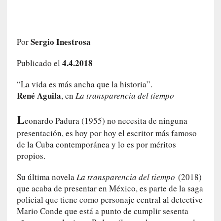
e
l
c
a
Sergio Inestrosa
Por
s
o
4.4.2018
Publicado el
V
a
“La vida es más ancha que la historia”.
m
René Aguila
, en
La transparencia del tiempo
p
i
L
eonardo Padura (1955) no necesita de ninguna
r
presentación, es hoy por hoy el escritor más famoso
o
de la Cuba contemporánea y lo es por méritos
s
propios.
L
i
Su última novela
La transparencia del tiempo
(2018)
t
que acaba de presentar en México, es parte de la saga
e
policial que tiene como personaje central al detective
r
Mario Conde que está a punto de cumplir sesenta
a