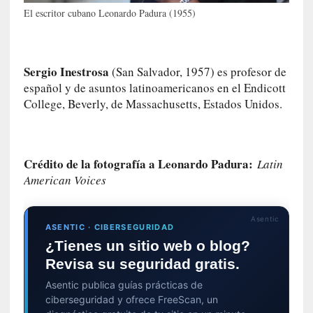
El escritor cubano Leonardo Padura (1955)
0
m
i
n
Sergio Inestrosa
(San Salvador, 1957) es profesor de
u
español y de asuntos latinoamericanos en el Endicott
t
College, Beverly, de Massachusetts, Estados Unidos.
o
s
[
Crédito de la fotografía a Leonardo Padura:
Latin
C
American Voices
r
í
t
Asentic
i
ASENTIC · CIBERSEGURIDAD
c
¿Tienes un sitio web o blog?
a
Revisa su seguridad gratis.
]
Asentic publica guías prácticas de
«
ciberseguridad y ofrece FreeScan, un
L