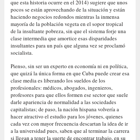
que esta historia ocurre en el 2014) sugiere que unos
r
pocos se están aprovechando de la situación y están
a
haciendo negocios redondos mientras la inmensa
e
mayoría de la población vegeta en el sopor tropical
l
de la insultante pobreza, sin que el sistema forje una
f
clase intermedia que amortice esas disparidades
a
insultantes para un país que alguna vez se proclamó
n
socialista.
t
a
Pienso, sin ser un experto en economía ni en política,
s
que quizá la única forma en que Cuba puede crear esa
m
clase media es liberando los sueldos de los
a
profesionales: médicos, abogados, ingenieros,
»
profesores para que ellos formen ese sector que suele
:
L
darle apariencia de normalidad a las sociedades
a
capitalistas; de paso, la nación hispana volvería a
h
hacer atractivo el estudio para los jóvenes, quienes
i
cada vez con mayor frecuencia descartan la idea de ir
s
a la universidad pues, saben que al terminar la carrera
t
si llegan a tener la suerte de encontrar trabajo, en su