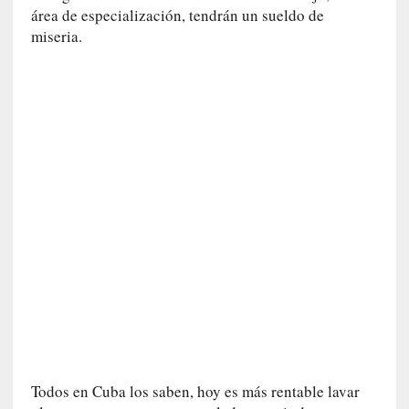
o
área de especialización, tendrán un sueldo de
r
miseria.
i
a
f
i
l
t
r
a
d
a
p
o
r
u
n
a
v
i
Todos en Cuba los saben, hoy es más rentable lavar