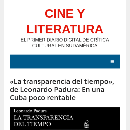
Saltar
CINE Y
al
contenido
LITERATURA
EL PRIMER DIARIO DIGITAL DE CRÍTICA
CULTURAL EN SUDAMÉRICA
MENÚ
«La transparencia del tiempo»,
E
de Leonardo Padura: En una
N
Cuba poco rentable
T
R
A
D
A