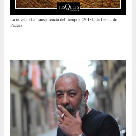
i
l
e
La novela «La transparencia del tiempo» (2018), de Leonardo
r
Padura
q
u
e
s
e
e
x
t
i
e
n
d
e
p
o
r
9