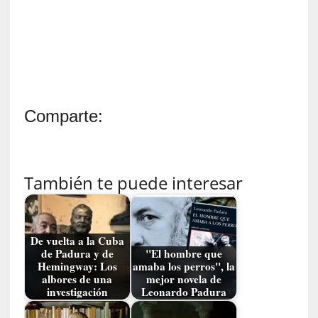
s
i
n
v
i
s
i
b
Comparte:
l
e
s
»
También te puede interesar
:
R
e
a
De vuelta a la Cuba
l
de Padura y de
"El hombre que
Hemingway: Los
amaba los perros", la
i
albores de una
mejor novela de
d
investigación
Leonardo Padura
a
d