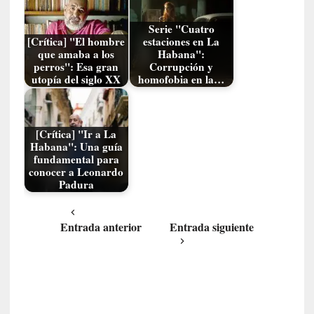
e
s
Serie "Cuatro
[Crítica] "El hombre
estaciones en La
q
que amaba a los
Habana":
u
perros": Esa gran
Corrupción y
e
utopía del siglo XX
homofobia en la…
l
o
s
[Crítica] "Ir a La
a
Habana": Una guía
d
fundamental para
u
conocer a Leonardo
l
Padura
t
o
Entrada anterior
Entrada siguiente
s
e
v
i
t
a