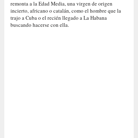
remonta a la Edad Media, una virgen de origen
n
incierto, africano o catalán, como el hombre que la
e
trajo a Cuba o el recién llegado a La Habana
r
buscando hacerse con ella.
a
c
c
e
s
o
a
e
s
e
e
s
p
a
c
i
o