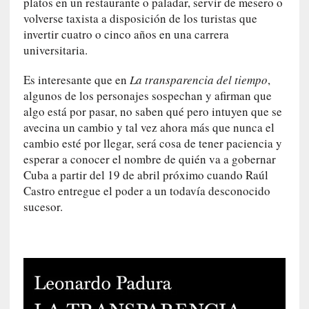
d
platos en un restaurante o paladar, servir de mesero o
a
volverse taxista a disposición de los turistas que
c
invertir cuatro o cinco años en una carrera
o
universitaria.
n
c
Es interesante que en
La transparencia del tiempo
,
r
algunos de los personajes sospechan y afirman que
e
algo está por pasar, no saben qué pero intuyen que se
t
avecina un cambio y tal vez ahora más que nunca el
a
cambio esté por llegar, será cosa de tener paciencia y
esperar a conocer el nombre de quién va a gobernar
[
Cuba a partir del 19 de abril próximo cuando Raúl
C
Castro entregue el poder a un todavía desconocido
r
sucesor.
í
t
i
c
a
]
«