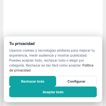
n
e
c
e
s
a
r
i
o
Tu privacidad
q
Usamos cookies y tecnologías similares para mejorar tu
u
experiencia, medir audiencia y mostrar publicidad.
e
Puedes aceptar todo, rechazar todo o elegir por
e
categoría. Rechazar es tan fácil como aceptar.
Política
m
de privacidad
a
n
Rechazar todo
Configurar
c
i
Aceptar todo
p
a
r