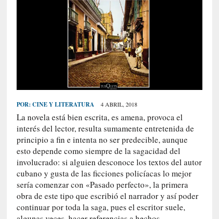
S
R
E
C
I
E
N
T
POR:
CINE Y LITERATURA
4 ABRIL, 2018
E
La novela está bien escrita, es amena, provoca el
S
interés del lector, resulta sumamente entretenida de
principio a fin e intenta no ser predecible, aunque
esto depende como siempre de la sagacidad del
[
involucrado: si alguien desconoce los textos del autor
E
cubano y gusta de las ficciones policíacas lo mejor
n
sería comenzar con «Pasado perfecto», la primera
t
obra de este tipo que escribió el narrador y así poder
r
continuar por toda la saga, pues el escritor suele,
e
algunas veces, hacer referencias a hechos