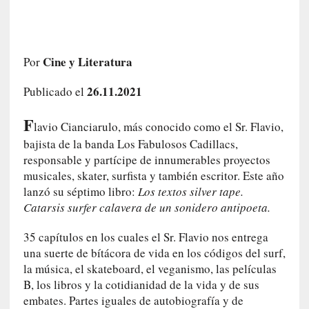
i
r
t
u
Cine y Literatura
Por
d
e
26.11.2021
Publicado el
s
y
F
lavio Cianciarulo, más conocido como el Sr. Flavio,
d
bajista de la banda Los Fabulosos Cadillacs,
e
responsable y partícipe de innumerables proyectos
f
musicales, skater, surfista y también escritor. Este año
e
lanzó su séptimo libro:
Los textos silver tape.
c
Catarsis surfer calavera de un sonidero antipoeta.
t
o
35 capítulos en los cuales el Sr. Flavio nos entrega
s
una suerte de bítácora de vida en los códigos del surf,
d
e
la música, el skateboard, el veganismo, las películas
l
B, los libros y la cotidianidad de la vida y de sus
a
embates. Partes iguales de autobiografía y de