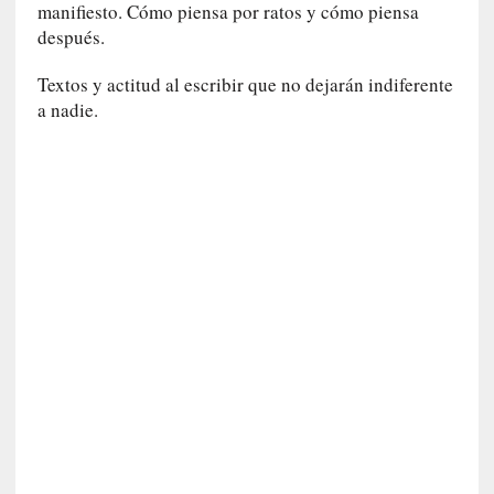
n
manifiesto. Cómo piensa por ratos y cómo piensa
a
después.
t
u
Textos y actitud al escribir que no dejarán indiferente
r
a nadie.
a
l
e
z
a
h
u
m
a
n
a
[
C
r
ó