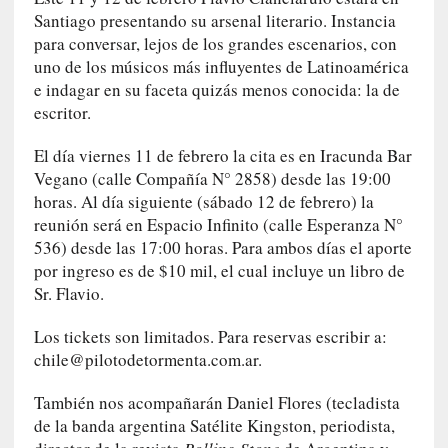
y
Santiago presentando su arsenal literario. Instancia
:
para conversar, lejos de los grandes escenarios, con
L
uno de los músicos más influyentes de Latinoamérica
a
e indagar en su faceta quizás menos conocida: la de
s
escritor.
m
e
El día viernes 11 de febrero la cita es en Iracunda Bar
m
Vegano (calle Compañía N° 2858) desde las 19:00
o
horas. Al día siguiente (sábado 12 de febrero) la
r
reunión será en Espacio Infinito (calle Esperanza N°
i
536) desde las 17:00 horas. Para ambos días el aporte
a
por ingreso es de $10 mil, el cual incluye un libro de
s
Sr. Flavio.
n
o
Los tickets son limitados. Para reservas escribir a:
v
chile@pilotodetormenta.com.ar
.
e
l
También nos acompañarán Daniel Flores (tecladista
a
de la banda argentina Satélite Kingston, periodista,
d