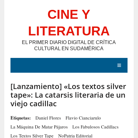
Saltar
CINE Y
al
contenido
LITERATURA
EL PRIMER DIARIO DIGITAL DE CRÍTICA
CULTURAL EN SUDAMÉRICA
MENÚ
[Lanzamiento] «Los textos silver
E
tape»: La catarsis literaria de un
N
viejo cadillac
T
R
Etiquetas:
Daniel Flores
Flavio Cianciarulo
A
La Máquina De Matar Pájaros
Los Fabulosos Cadillacs
D
Los Textos Silver Tape
NoPatria Editorial
A