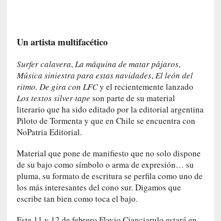
n
i
c
Un artista multifacético
a
]
Surfer calavera
,
La máquina de matar pájaros
,
P
a
Música siniestra para estas navidades
,
El león del
l
ritmo. De gira con LFC
y el recientemente lanzado
a
Los textos silver tape
son parte de su material
b
literario que ha sido editado por la editorial argentina
r
Piloto de Tormenta y que en Chile se encuentra con
a
NoPatria Editorial.
s
d
Material que pone de manifiesto que no solo dispone
e
de su bajo como símbolo o arma de expresión… su
V
pluma, su formato de escritura se perfila como uno de
a
los más interesantes del cono sur. Digamos que
l
escribe tan bien como toca el bajo.
é
r
Este 11 y 12 de febrero Flavio Cianciarulo estará en