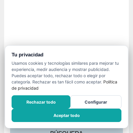
s
l
a
c
i
ó
n
a
u
Tu privacidad
d
Usamos cookies y tecnologías similares para mejorar tu
i
experiencia, medir audiencia y mostrar publicidad.
o
Puedes aceptar todo, rechazar todo o elegir por
v
categoría. Rechazar es tan fácil como aceptar.
Política
i
de privacidad
s
u
Rechazar todo
Configurar
a
l
Aceptar todo