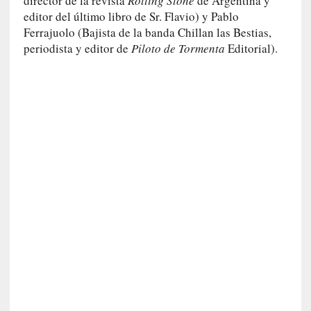
director de la revista
Rolling Stone
de Argentina y
a
editor del último libro de Sr. Flavio) y Pablo
s
Ferrajuolo (Bajista de la banda Chillan las Bestias,
[
periodista y editor de
Piloto de Tormenta
Editorial).
C
o
n
c
i
e
r
t
o
]
E
l
m
a
e
s
t