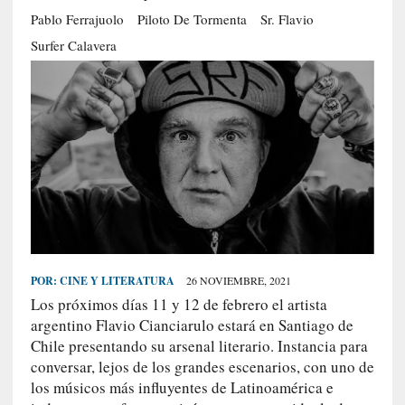
S
Pablo Ferrajuolo
Piloto De Tormenta
Sr. Flavio
R
Surfer Calavera
E
C
I
E
N
T
E
S
POR:
CINE Y LITERATURA
26 NOVIEMBRE, 2021
[
Los próximos días 11 y 12 de febrero el artista
C
argentino Flavio Cianciarulo estará en Santiago de
r
Chile presentando su arsenal literario. Instancia para
í
t
conversar, lejos de los grandes escenarios, con uno de
i
los músicos más influyentes de Latinoamérica e