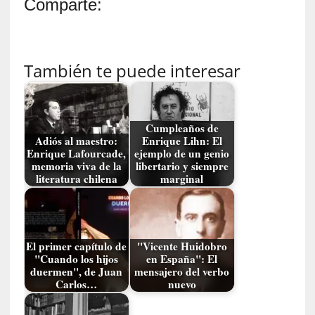
Comparte:
l
i
d
a
d
También te puede interesar
d
e
l
a
Cumpleaños de
Adiós al maestro:
Enrique Lihn: El
v
Enrique Lafourcade,
ejemplo de un genio
i
memoria viva de la
libertario y siempre
o
literatura chilena
marginal
l
e
n
c
El primer capítulo de
"Vicente Huidobro
i
"Cuando los hijos
en España": El
a
duermen", de Juan
mensajero del verbo
Carlos…
nuevo
[
E