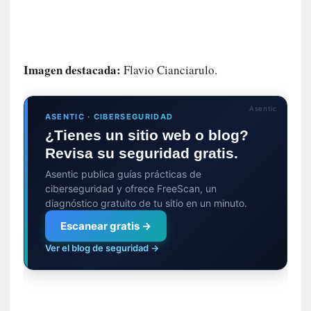
i
c
a
N
a
Imagen destacada:
Flavio Cianciarulo.
c
i
o
Asentic
ASENTIC · CIBERSEGURIDAD
n
¿Tienes un sitio web o blog?
a
Revisa su seguridad gratis.
l
Asentic publica guías prácticas de
[
ciberseguridad y ofrece FreeScan, un
E
diagnóstico gratuito de tu sitio en un minuto.
n
Escanear gratis →
s
a
Ver el blog de seguridad →
y
o
]
«