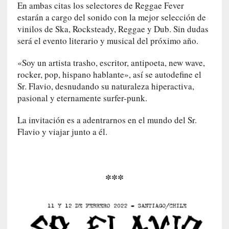
En ambas citas los selectores de Reggae Fever
r
estarán a cargo del sonido con la mejor selección de
o
vinilos de Ska, Rocksteady, Reggae y Dub. Sin dudas
P
será el evento literario y musical del próximo año.
a
s
«Soy un artista trasho, escritor, antipoeta, new wave,
c
rocker, pop, hispano hablante», así se autodefine el
a
Sr. Flavio, desnudando su naturaleza hiperactiva,
l
pasional y eternamente surfer-punk.
G
a
La invitación es a adentrarnos en el mundo del Sr.
l
Flavio y viajar junto a él.
l
o
i
s
***
d
e
b
u
t