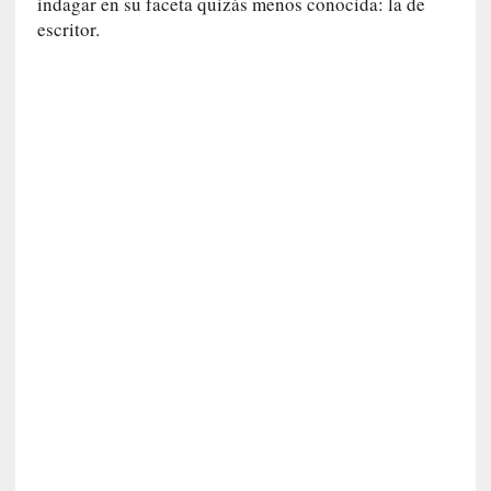
c
indagar en su faceta quizás menos conocida: la de
a
escritor.
]
«
L
o
p
r
o
h
i
b
i
d
o
»
:
L
a
s
v