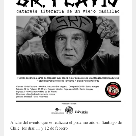
a
c
o
n
l
a
O
r
q
u
e
s
t
a
S
i
n
f
Afiche del evento que se realizará el próximo año en Santiago de
ó
Chile, los días 11 y 12 de febrero
n