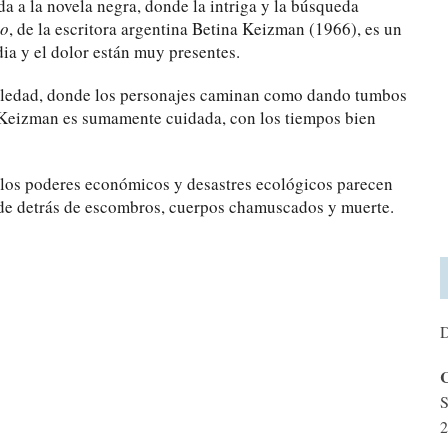
a a la novela negra, donde la intriga y la búsqueda
ro
, de la escritora argentina Betina Keizman (1966), es un
dia y el dolor están muy presentes.
 soledad, donde los personajes caminan como dando tumbos
 Keizman es sumamente cuidada, con los tiempos bien
e los poderes económicos y desastres ecológicos parecen
de detrás de escombros, cuerpos chamuscados y muerte.
D
C
S
2