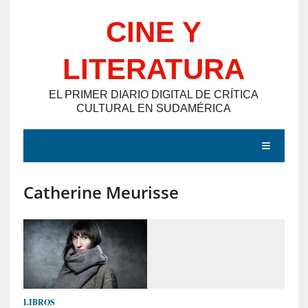
Saltar
CINE Y
al
contenido
LITERATURA
EL PRIMER DIARIO DIGITAL DE CRÍTICA
CULTURAL EN SUDAMÉRICA
MENÚ
Catherine Meurisse
E
N
T
R
A
D
LIBROS
A