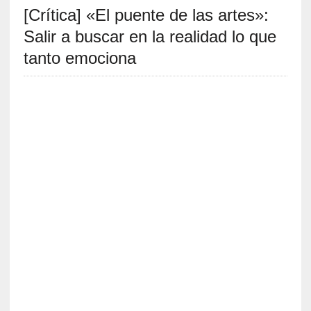
[Crítica] «El puente de las artes»:
S
R
Salir a buscar en la realidad lo que
E
tanto emociona
C
I
E
N
T
E
S
[
C
r
í
t
i