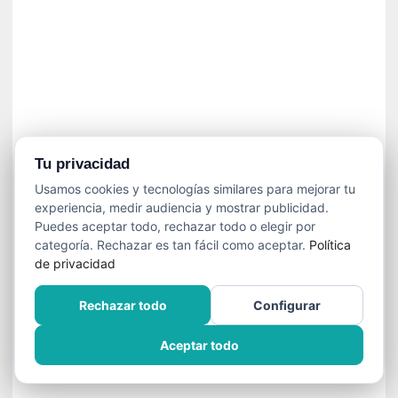
»
:
L
a
m
e
m
o
r
Tu privacidad
i
Usamos cookies y tecnologías similares para mejorar tu
a
experiencia, medir audiencia y mostrar publicidad.
d
Puedes aceptar todo, rechazar todo o elegir por
e
categoría. Rechazar es tan fácil como aceptar.
Política
l
de privacidad
o
s
Rechazar todo
Configurar
c
u
Aceptar todo
e
r
p