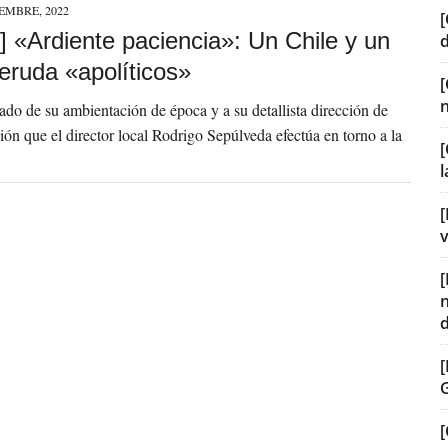
IEMBRE, 2022
[
] «Ardiente paciencia»: Un Chile y un
eruda «apolíticos»
rado de su ambientación de época y a su detallista dirección de
ación que el director local Rodrigo Sepúlveda efectúa en torno a la
[
[
v
[