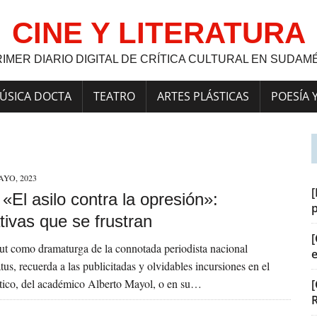
CINE Y LITERATURA
RIMER DIARIO DIGITAL DE CRÍTICA CULTURAL EN SUDAM
ÚSICA DOCTA
TEATRO
ARTES PLÁSTICAS
POESÍA 
AYO, 2023
[
] «El asilo contra la opresión»:
ivas que se frustran
[
but como dramaturga de la connotada periodista nacional
us, recuerda a las publicitadas y olvidables incursiones en el
stico, del académico Alberto Mayol, o en su…
[