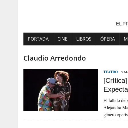
Saltar
al
contenido
EL P
PORTADA
CINE
LIBROS
ÓPERA
M
Claudio Arredondo
TEATRO
9 M
[Crítica
Expectat
El fallido de
Alejandra Mat
género operí