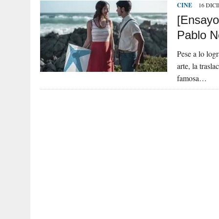
CINE
16 DIC
[Ensayo
Pablo N
Pese a lo log
arte, la trasl
famosa…