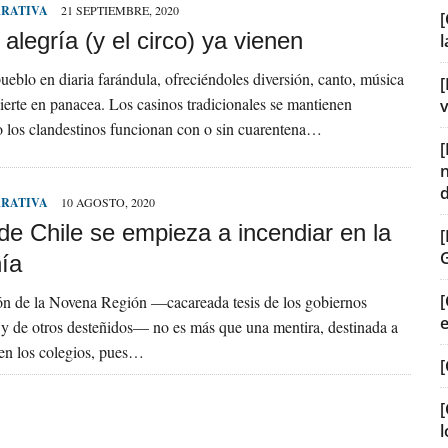
RRATIVA
21 SEPTIEMBRE, 2020
[
a alegría (y el circo) ya vienen
ueblo en diaria farándula, ofreciéndoles diversión, canto, música
[
vierte en panacea. Los casinos tradicionales se mantienen
v
o los clandestinos funcionan con o sin cuarentena…
RRATIVA
10 AGOSTO, 2020
 de Chile se empieza a incendiar en la
ía
[
ón de la Novena Región —cacareada tesis de los gobiernos
 y de otros desteñidos— no es más que una mentira, destinada a
en los colegios, pues…
[
[
l