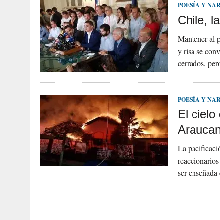
POESÍA Y NA
Chile, l
Mantener al p
y risa se con
cerrados, per
POESÍA Y NA
El cielo
Araucan
La pacificaci
reaccionarios
ser enseñada 