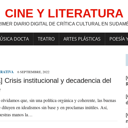
CINE Y LITERATURA
RIMER DIARIO DIGITAL DE CRÍTICA CULTURAL EN SUDAM
ÚSICA DOCTA
TEATRO
ARTES PLÁSTICAS
POESÍA 
RRATIVA
6 SEPTIEMBRE, 2022
[
] Crisis institucional y decadencia del
e
[
olvidamos que, sin una política orgánica y coherente, las buenas
e diluyen en idealismos sin base y en proclamas inútiles. Así,
uestras manos la…