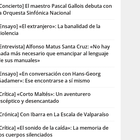
Concierto] El maestro Pascal Gallois debuta con
la Orquesta Sinfónica Nacional
Ensayo] «El extranjero»: La banalidad de la
iolencia
[Entrevista] Alfonso Matus Santa Cruz: «No hay
nada más necesario que emancipar al lenguaje
de sus manuales»
[Ensayo] «En conversación con Hans-Georg
Gadamer»: Ese encontrarse a sí mismo
Crítica] «Corto Maltés»: Un aventurero
escéptico y desencantado
Crónica] Con Ibarra en La Escala de Valparaíso
Crítica] «El sonido de la caída»: La memoria de
os cuerpos silenciados