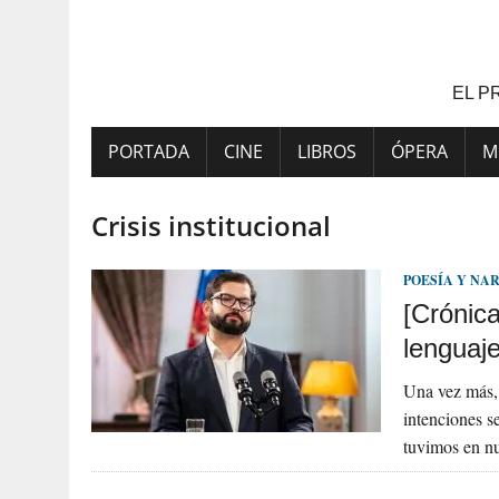
Saltar
al
contenido
EL P
PORTADA
CINE
LIBROS
ÓPERA
M
Crisis institucional
POESÍA Y NA
[Crónica
lenguaj
Una vez más, 
intenciones s
tuvimos en n