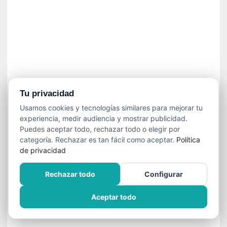
n
f
ó
n
i
c
a
N
a
Tu privacidad
c
Usamos cookies y tecnologías similares para mejorar tu
i
experiencia, medir audiencia y mostrar publicidad.
o
Puedes aceptar todo, rechazar todo o elegir por
n
categoría. Rechazar es tan fácil como aceptar.
Política
a
de privacidad
l
d
Rechazar todo
Configurar
e
C
Aceptar todo
h
i
l