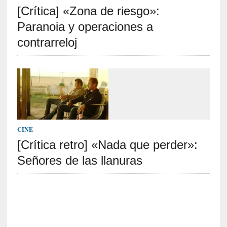
[Crítica] «Zona de riesgo»:
S
R
Paranoia y operaciones a
E
contrarreloj
C
I
E
N
T
E
S
CINE
[Crítica retro] «Nada que perder»:
Señores de las llanuras
[
C
r
ó
n
i