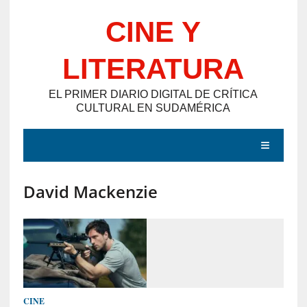
Saltar
CINE Y
al
contenido
LITERATURA
EL PRIMER DIARIO DIGITAL DE CRÍTICA
CULTURAL EN SUDAMÉRICA
MENÚ
David Mackenzie
E
N
T
R
A
D
CINE
A