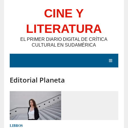
Saltar
CINE Y
al
contenido
LITERATURA
EL PRIMER DIARIO DIGITAL DE CRÍTICA
CULTURAL EN SUDAMÉRICA
MENÚ
Editorial Planeta
E
N
T
R
A
D
LIBROS
A