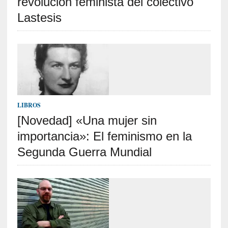
revolución feminista del colectivo
o
Lastesis
s
a
s
i
n
v
i
s
LIBROS
i
b
[Novedad] «Una mujer sin
l
importancia»: El feminismo en la
e
Segunda Guerra Mundial
s
»
:
R
e
a
l