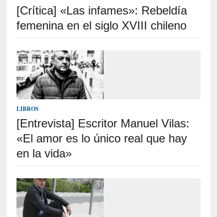
[Crítica] «Las infames»: Rebeldía
S
R
femenina en el siglo XVIII chileno
E
C
I
E
N
T
LIBROS
E
[Entrevista] Escritor Manuel Vilas:
S
«El amor es lo único real que hay
en la vida»
[
C
r
í
t
i