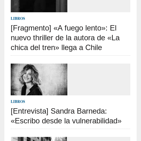
t
r
á
LIBROS
i
[Fragmento] «A fuego lento»: El
l
nuevo thriller de la autora de «La
e
r
chica del tren» llega a Chile
q
u
e
s
e
e
x
t
LIBROS
i
[Entrevista] Sandra Barneda:
e
«Escribo desde la vulnerabilidad»
n
d
e