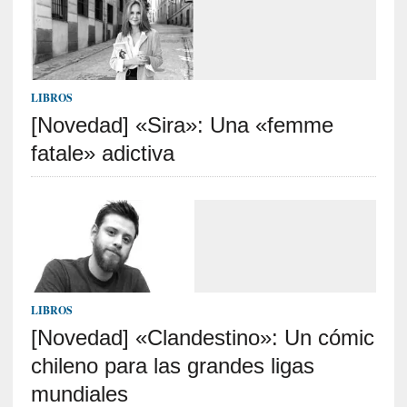
p
o
r
9
0
LIBROS
m
[Novedad] «Sira»: Una «femme
i
n
fatale» adictiva
u
t
o
s
[
C
r
LIBROS
í
[Novedad] «Clandestino»: Un cómic
t
chileno para las grandes ligas
i
c
mundiales
a