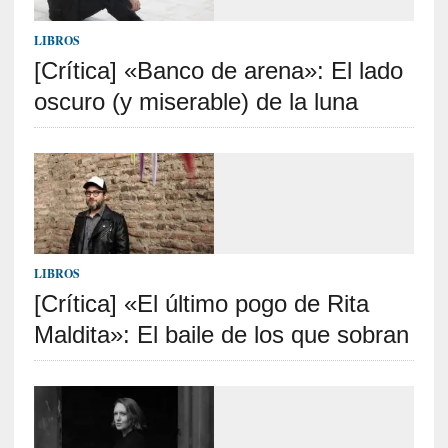
c
a
LIBROS
]
«
[Crítica] «Banco de arena»: El lado
I
oscuro (y miserable) de la luna
m
p
a
c
t
o
m
o
LIBROS
r
[Crítica] «El último pogo de Rita
t
a
Maldita»: El baile de los que sobran
l
»
:
U
n