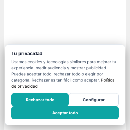
]
C
o
n
I
b
a
r
r
Tu privacidad
a
Usamos cookies y tecnologías similares para mejorar tu
e
experiencia, medir audiencia y mostrar publicidad.
n
Puedes aceptar todo, rechazar todo o elegir por
L
categoría. Rechazar es tan fácil como aceptar.
Política
a
de privacidad
E
s
Rechazar todo
Configurar
c
a
Aceptar todo
l
a
d