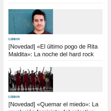
]
«
L
a
n
a
t
LIBROS
u
[Novedad] «El último pogo de Rita
r
Maldita»: La noche del hard rock
a
l
e
z
a
d
e
l
LIBROS
a
s
[Novedad] «Quemar el miedo»: La
c