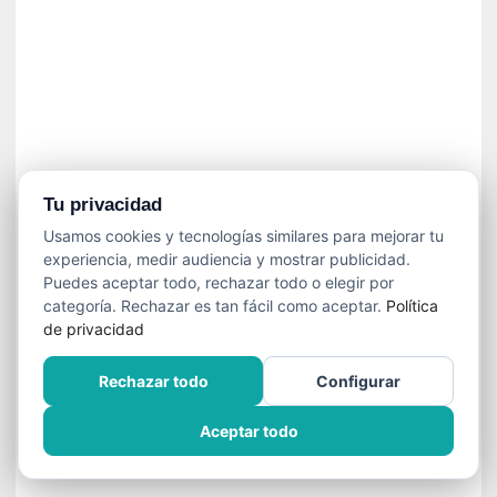
í
t
i
c
a
]
«
C
o
Tu privacidad
r
Usamos cookies y tecnologías similares para mejorar tu
t
experiencia, medir audiencia y mostrar publicidad.
o
Puedes aceptar todo, rechazar todo o elegir por
M
categoría. Rechazar es tan fácil como aceptar.
Política
a
de privacidad
l
t
Rechazar todo
Configurar
é
s
Aceptar todo
»
:
U