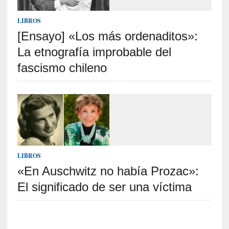
o
]
LIBROS
«
E
[Ensayo] «Los más ordenaditos»:
n
La etnografía improbable del
t
fascismo chileno
r
a
e
l
f
a
n
t
LIBROS
a
s
«En Auschwitz no había Prozac»:
m
El significado de ser una víctima
a
»
:
L