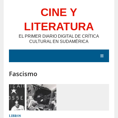
Saltar
CINE Y
al
contenido
LITERATURA
EL PRIMER DIARIO DIGITAL DE CRÍTICA
CULTURAL EN SUDAMÉRICA
MENÚ
Fascismo
E
N
T
R
A
D
LIBROS
A