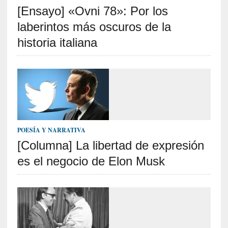
[Ensayo] «Ovni 78»: Por los
S
R
laberintos más oscuros de la
E
historia italiana
C
I
E
N
T
E
S
POESÍA Y NARRATIVA
[Columna] La libertad de expresión
es el negocio de Elon Musk
[
E
n
s
a
y