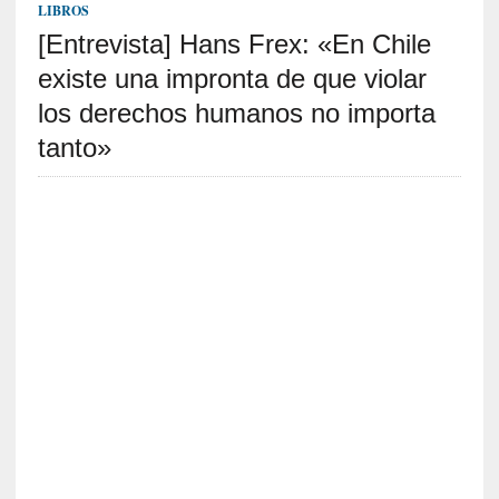
c
LIBROS
a
[Entrevista] Hans Frex: «En Chile
]
«
existe una impronta de que violar
L
los derechos humanos no importa
a
tanto»
n
a
t
u
r
a
l
e
z
a
d
e
l
a
s