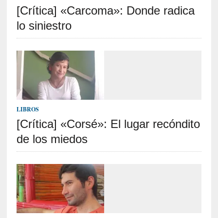
[Crítica] «Carcoma»: Donde radica
S
R
lo siniestro
E
C
I
E
N
T
LIBROS
E
[Crítica] «Corsé»: El lugar recóndito
S
de los miedos
[
C
r
í
t
i