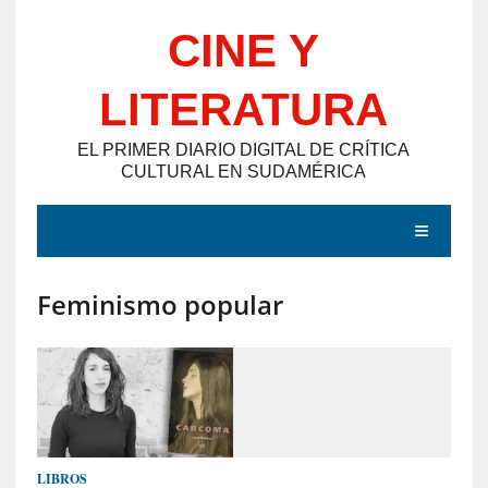
Saltar
CINE Y
al
contenido
LITERATURA
EL PRIMER DIARIO DIGITAL DE CRÍTICA
CULTURAL EN SUDAMÉRICA
MENÚ
Feminismo popular
E
N
T
R
A
D
LIBROS
A