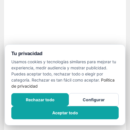
n
e
c
e
s
a
r
i
o
Tu privacidad
q
Usamos cookies y tecnologías similares para mejorar tu
u
experiencia, medir audiencia y mostrar publicidad.
e
Puedes aceptar todo, rechazar todo o elegir por
e
categoría. Rechazar es tan fácil como aceptar.
Política
m
de privacidad
a
n
Rechazar todo
Configurar
c
i
Aceptar todo
p
a
r