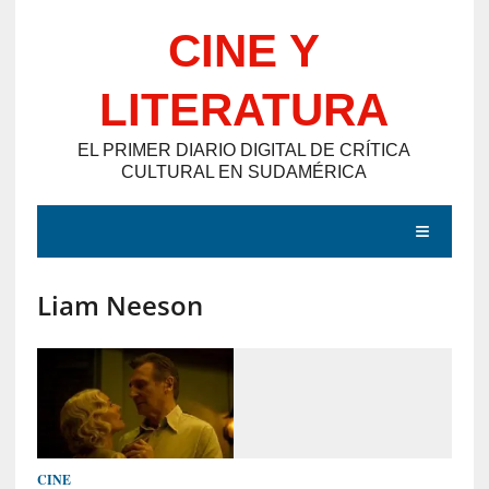
Saltar
CINE Y
al
contenido
LITERATURA
EL PRIMER DIARIO DIGITAL DE CRÍTICA
CULTURAL EN SUDAMÉRICA
MENÚ
Liam Neeson
E
N
T
R
A
D
CINE
A