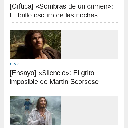
[Crítica] «Sombras de un crimen»:
S
R
El brillo oscuro de las noches
E
C
I
E
N
T
CINE
E
[Ensayo] «Silencio»: El grito
S
imposible de Martin Scorsese
[
E
n
t
r
e