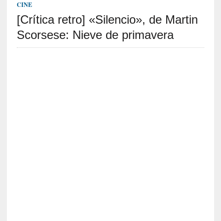
v
CINE
i
[Crítica retro] «Silencio», de Martin
s
t
Scorsese: Nieve de primavera
a
]
M
a
d
r
e
d
e
v
í
c
t
i
m
a
d