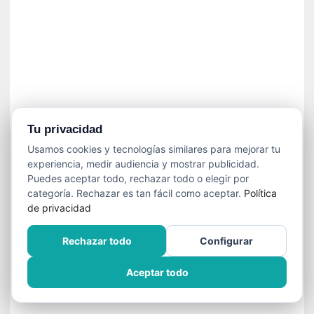
í
t
i
c
a
]
«
C
o
Tu privacidad
r
Usamos cookies y tecnologías similares para mejorar tu
t
experiencia, medir audiencia y mostrar publicidad.
o
Puedes aceptar todo, rechazar todo o elegir por
M
categoría. Rechazar es tan fácil como aceptar.
Política
a
de privacidad
l
t
Rechazar todo
Configurar
é
s
Aceptar todo
»
:
U