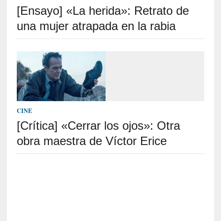
[Ensayo] «La herida»: Retrato de
S
R
una mujer atrapada en la rabia
E
C
I
E
N
T
CINE
E
[Crítica] «Cerrar los ojos»: Otra
S
obra maestra de Víctor Erice
[
E
n
s
a
y