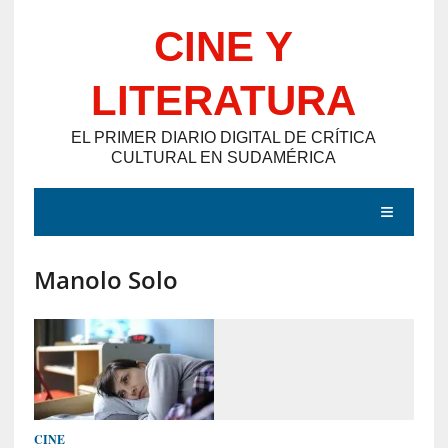
Saltar
CINE Y
al
contenido
LITERATURA
EL PRIMER DIARIO DIGITAL DE CRÍTICA
CULTURAL EN SUDAMÉRICA
MENÚ
Manolo Solo
E
N
T
R
A
D
CINE
A