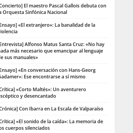
Concierto] El maestro Pascal Gallois debuta con
la Orquesta Sinfónica Nacional
Ensayo] «El extranjero»: La banalidad de la
iolencia
[Entrevista] Alfonso Matus Santa Cruz: «No hay
nada más necesario que emancipar al lenguaje
de sus manuales»
[Ensayo] «En conversación con Hans-Georg
Gadamer»: Ese encontrarse a sí mismo
Crítica] «Corto Maltés»: Un aventurero
escéptico y desencantado
Crónica] Con Ibarra en La Escala de Valparaíso
Crítica] «El sonido de la caída»: La memoria de
os cuerpos silenciados