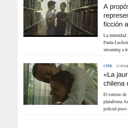
A propó
represe
ficción 
La intimidad 
Paula Luchsin
streaming a 
CINE
13 JULI
«La jaur
chilena
El estreno de 
plataforma Am
policial poco