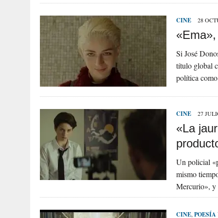
CINE
28 OCT
«Ema», 
Si José Donos
título global
política como
CINE
27 JULI
«La jaur
product
Un policial «
mismo tiempo,
Mercurio», y 
CINE
,
POESÍA