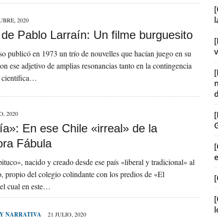
[
UBRE, 2020
de Pablo Larraín: Un filme burguesito
[
v
o publicó en 1973 un trío de nouvelles que hacían juego en su
 con ese adjetivo de amplias resonancias tanto en la contingencia
 científica…
O, 2020
ía»: En ese Chile «irreal» de la
ora Fábula
[
pituco», nacido y creado desde ese país «liberal y tradicional» al
 propio del colegio colindante con los predios de «El
[
el cual en este…
[
l
 Y NARRATIVA
21 JULIO, 2020