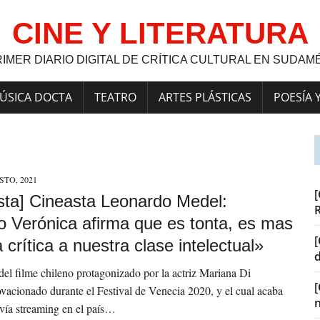
CINE Y LITERATURA
RIMER DIARIO DIGITAL DE CRÍTICA CULTURAL EN SUDAM
ÚSICA DOCTA
TEATRO
ARTES PLÁSTICAS
POESÍA 
STO, 2021
[
ista] Cineasta Leonardo Medel:
 Verónica afirma que es tonta, es mas
[
 crítica a nuestra clase intelectual»
 del filme chileno protagonizado por la actriz Mariana Di
cionado durante el Festival de Venecia 2020, y el cual acaba
 vía streaming en el país…