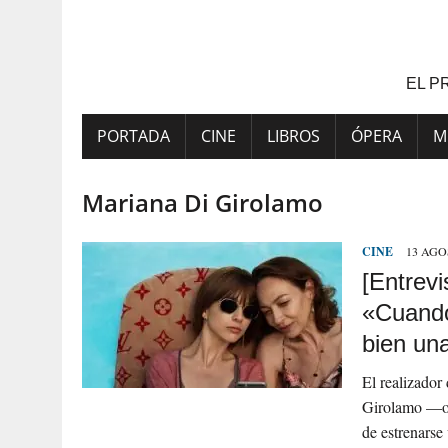
Saltar
al
contenido
EL P
PORTADA
CINE
LIBROS
ÓPERA
M
Mariana Di Girolamo
CINE
13 AGO
[Entrev
«Cuando
bien una
El realizador
Girolamo —ova
de estrenarse