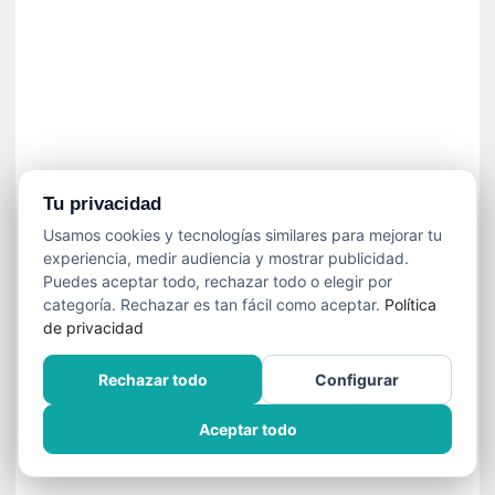
»
:
L
a
m
e
m
o
r
Tu privacidad
i
Usamos cookies y tecnologías similares para mejorar tu
a
experiencia, medir audiencia y mostrar publicidad.
d
Puedes aceptar todo, rechazar todo o elegir por
e
categoría. Rechazar es tan fácil como aceptar.
Política
l
de privacidad
o
s
Rechazar todo
Configurar
c
u
Aceptar todo
e
r
p