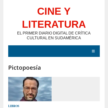
Saltar
CINE Y
al
contenido
LITERATURA
EL PRIMER DIARIO DIGITAL DE CRÍTICA
CULTURAL EN SUDAMÉRICA
MENÚ
Pictopoesía
E
N
T
R
A
D
LIBROS
A