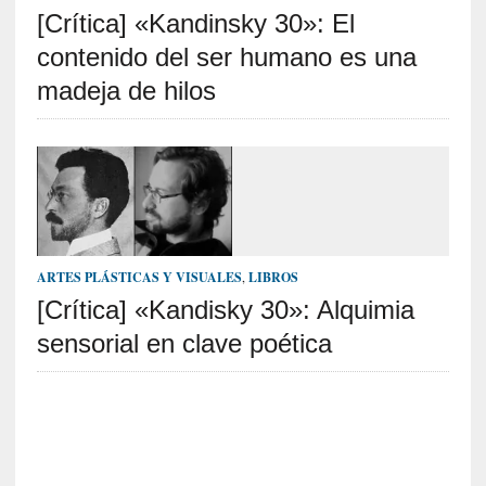
[Crítica] «Kandinsky 30»: El
S
R
contenido del ser humano es una
E
madeja de hilos
C
I
E
N
T
E
S
ARTES PLÁSTICAS Y VISUALES
,
LIBROS
[Crítica] «Kandisky 30»: Alquimia
sensorial en clave poética
[
C
r
í
t
i