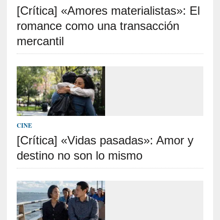
[Crítica] «Amores materialistas»: El
S
R
romance como una transacción
E
mercantil
C
I
E
N
T
E
S
CINE
[Crítica] «Vidas pasadas»: Amor y
destino no son lo mismo
[
C
r
í
t
i