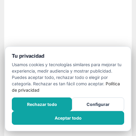
»
:
L
a
m
e
m
o
r
Tu privacidad
i
Usamos cookies y tecnologías similares para mejorar tu
a
experiencia, medir audiencia y mostrar publicidad.
d
Puedes aceptar todo, rechazar todo o elegir por
e
categoría. Rechazar es tan fácil como aceptar.
Política
l
de privacidad
o
s
Rechazar todo
Configurar
c
u
Aceptar todo
e
r
p