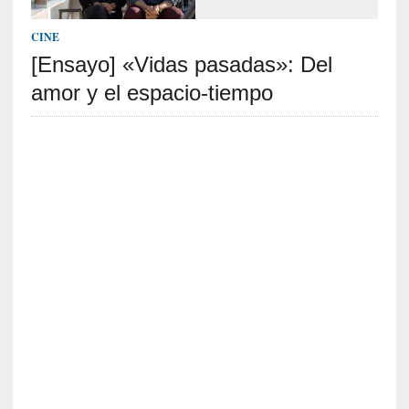
c
a
CINE
]
«
[Ensayo] «Vidas pasadas»: Del
L
amor y el espacio-tiempo
a
n
a
t
u
r
a
l
e
z
a
d
e
l
a
s