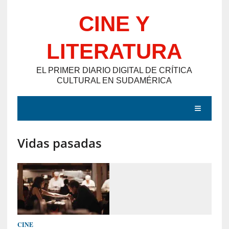
Saltar
CINE Y
al
contenido
LITERATURA
EL PRIMER DIARIO DIGITAL DE CRÍTICA
CULTURAL EN SUDAMÉRICA
MENÚ
Vidas pasadas
E
N
T
R
A
D
CINE
A