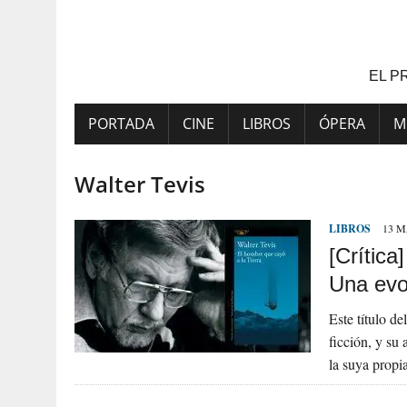
Saltar
al
contenido
EL P
PORTADA
CINE
LIBROS
ÓPERA
M
Walter Tevis
LIBROS
13 M
[Crítica
Una evo
Este título de
ficción, y su
la suya prop