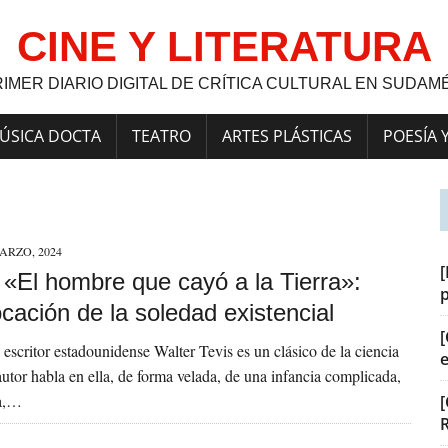
CINE Y LITERATURA
RIMER DIARIO DIGITAL DE CRÍTICA CULTURAL EN SUDAM
ÚSICA DOCTA
TEATRO
ARTES PLÁSTICAS
POESÍA 
ARZO, 2024
[
] «El hombre que cayó a la Tierra»:
cación de la soledad existencial
[
l escritor estadounidense Walter Tevis es un clásico de la ciencia
 autor habla en ella, de forma velada, de una infancia complicada,
ia,…
[