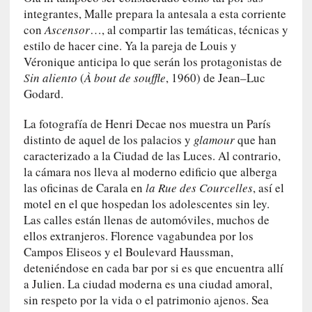
u
integrantes, Malle prepara la antesala a esta corriente
a
con
Ascensor
…, al compartir las temáticas, técnicas y
j
estilo de hacer cine. Ya la pareja de Louis y
e
Véronique anticipa lo que serán los protagonistas de
d
e
Sin aliento
(
À bout de souffle
, 1960) de Jean–Luc
s
Godard.
u
s
La fotografía de Henri Decae nos muestra un París
m
distinto de aquel de los palacios y
glamour
que han
a
caracterizado a la Ciudad de las Luces. Al contrario,
n
la cámara nos lleva al moderno edificio que alberga
u
las oficinas de Carala en
la Rue des Courcelles
, así el
a
motel en el que hospedan los adolescentes sin ley.
l
Las calles están llenas de automóviles, muchos de
e
ellos extranjeros. Florence vagabundea por los
s
Campos Eliseos y el Boulevard Haussman,
»
deteniéndose en cada bar por si es que encuentra allí
a Julien. La ciudad moderna es una ciudad amoral,
[
sin respeto por la vida o el patrimonio ajenos. Sea
E