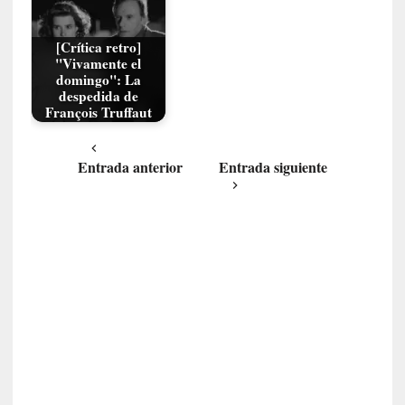
»
:
L
[Crítica retro]
a
"Vivamente el
domingo": La
s
despedida de
c
François Truffaut
l
a
v
Entrada anterior
Entrada siguiente
e
s
l
i
t
e
r
a
r
i
a
s