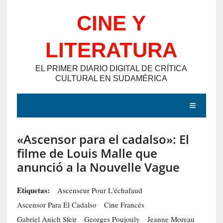
Saltar
CINE Y
al
contenido
LITERATURA
EL PRIMER DIARIO DIGITAL DE CRÍTICA
CULTURAL EN SUDAMÉRICA
MENÚ
«Ascensor para el cadalso»: El
E
filme de Louis Malle que
N
anunció a la Nouvelle Vague
T
R
Etiquetas:
Ascenseur Pour L'échafaud
A
Ascensor Para El Cadalso
Cine Francés
D
Gabriel Anich Sfeir
Georges Poujouly
Jeanne Moreau
A