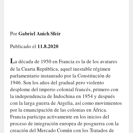
a
s
m
e
m
Gabriel Anich Sfeir
Por
o
r
11.8.2020
Publicado el
i
a
L
a década de 1950 en Francia es la de los avatares
s
de la Cuarta República, aquel inestable régimen
n
parlamentario instaurado por la Constitución de
o
1946. Son los años del gradual pero violento
v
desplome del imperio colonial francés, primero con
e
l
la independencia de Indochina en 1954 y después
a
con la larga guerra de Argelia, así como movimientos
d
por la emancipación de las colonias en África.
a
Francia participa activamente en los inicios del
s
proceso de integración europea de posguerra con la
creación del Mercado Común con los Tratados de