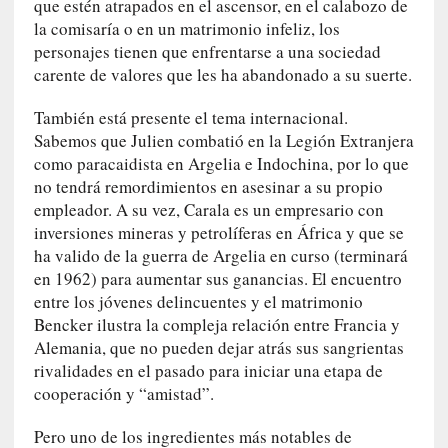
que estén atrapados en el ascensor, en el calabozo de
n
la comisaría o en un matrimonio infeliz, los
s
personajes tienen que enfrentarse a una sociedad
a
carente de valores que les ha abandonado a su suerte.
y
o
También está presente el tema internacional.
]
Sabemos que Julien combatió en la Legión Extranjera
«
como paracaidista en Argelia e Indochina, por lo que
E
no tendrá remordimientos en asesinar a su propio
n
empleador. A su vez, Carala es un empresario con
c
inversiones mineras y petrolíferas en África y que se
o
ha valido de la guerra de Argelia en curso (terminará
n
v
en 1962) para aumentar sus ganancias. El encuentro
e
entre los jóvenes delincuentes y el matrimonio
r
Bencker ilustra la compleja relación entre Francia y
s
Alemania, que no pueden dejar atrás sus sangrientas
a
rivalidades en el pasado para iniciar una etapa de
c
cooperación y “amistad”.
i
ó
Pero uno de los ingredientes más notables de