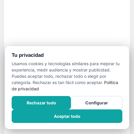
n
f
ó
n
i
c
a
N
a
Tu privacidad
c
Usamos cookies y tecnologías similares para mejorar tu
i
experiencia, medir audiencia y mostrar publicidad.
o
Puedes aceptar todo, rechazar todo o elegir por
n
categoría. Rechazar es tan fácil como aceptar.
Política
a
de privacidad
l
d
Rechazar todo
Configurar
e
C
Aceptar todo
h
i
l