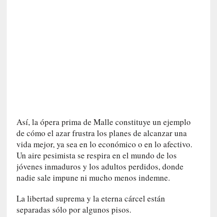
»
:
E
s
e
e
n
c
o
n
t
Así, la ópera prima de Malle constituye un ejemplo
r
de cómo el azar frustra los planes de alcanzar una
a
vida mejor, ya sea en lo económico o en lo afectivo.
r
Un aire pesimista se respira en el mundo de los
s
jóvenes inmaduros y los adultos perdidos, donde
e
nadie sale impune ni mucho menos indemne.
a
s
La libertad suprema y la eterna cárcel están
í
separadas sólo por algunos pisos.
m