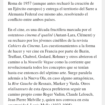
[
Roma de 1957 (aunque antes rechazó la creación de
E
un Ejército europeo) y entrega el territorio del Sarre a
n
Alemania Federal ese mismo año, resolviendo el
s
conflicto entre ambos países.
a
y
En el cine, es una década fructífera marcada por el
o
ostentoso
cinema d’qualité
(Autant-Lara, Clément) y
]
su rechazo por los jóvenes cinéfilos de la revista
«
Cahiers du Cinema
. Los cuestionamientos a la forma
E
de hacer y ver cine en Francia por parte de Bazin,
l
Truffaut, Chabrol, Godard, Rohmer y otros abrieron el
e
camino a la
Nouvelle Vague
como la corriente que
x
revolucionaría todos los conceptos que se tenían
t
hasta ese entonces del séptimo arte. Surge paralela
r
además a la Nueva Ola, en caso alguno antagónicas,
a
la
Rive Gauche
de Resnais, Marker y Varda. Otros
n
réalisateurs
de esta época prefirieron seguir un
j
camino propio como Roger Vadim, Claude Lelouch,
e
r
Jean Pierre Melville y, quien nos convoca en esta
o
oportunidad, Louis Malle (1932-1995).