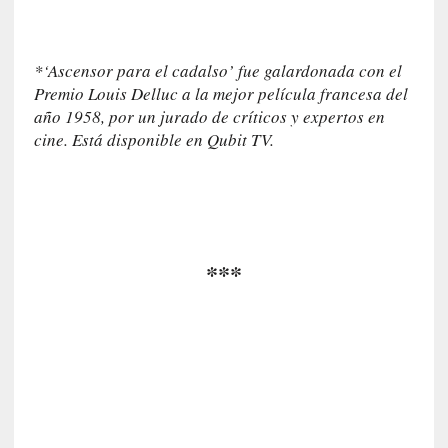
i
s
m
*‘Ascensor para el cadalso’ fue galardonada con el
o
Premio Louis Delluc a la mejor película francesa del
año 1958, por un jurado de críticos y expertos en
[
cine. Está disponible en Qubit TV.
C
r
í
t
i
c
***
a
]
«
C
o
r
t
o