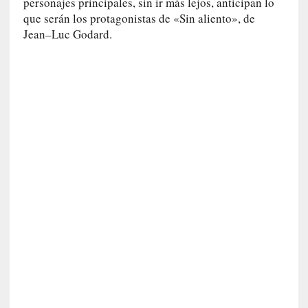
c
personajes principales, sin ir más lejos, anticipan lo
a
que serán los protagonistas de «Sin aliento», de
]
Jean–Luc Godard.
P
a
l
a
b
r
a
s
d
e
V
a
l
é
r
y
:
L