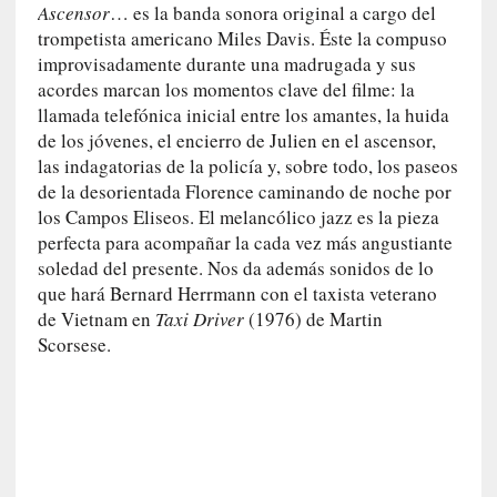
n
Ascensor
… es la banda sonora original a cargo del
c
trompetista americano Miles Davis. Éste la compuso
o
improvisadamente durante una madrugada y sus
n
acordes marcan los momentos clave del filme: la
H
llamada telefónica inicial entre los amantes, la huida
a
de los jóvenes, el encierro de Julien en el ascensor,
n
las indagatorias de la policía y, sobre todo, los paseos
s
de la desorientada Florence caminando de noche por
-
los Campos Eliseos. El melancólico jazz es la pieza
G
perfecta para acompañar la cada vez más angustiante
e
soledad del presente. Nos da además sonidos de lo
o
que hará Bernard Herrmann con el taxista veterano
r
de Vietnam en
Taxi Driver
(1976) de Martin
g
Scorsese.
G
a
d
a
m
e
r