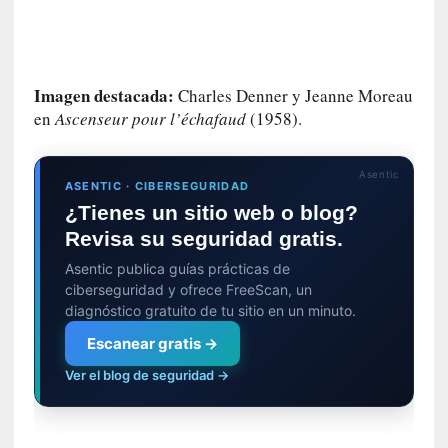
d
e
l
a
c
Imagen destacada:
Charles Denner y Jeanne Moreau
a
en
Ascenseur pour l’échafaud
(1958).
í
d
Asentic
a
ASENTIC · CIBERSEGURIDAD
»
¿Tienes un sitio web o blog?
:
Revisa su seguridad gratis.
L
a
Asentic publica guías prácticas de
m
ciberseguridad y ofrece FreeScan, un
diagnóstico gratuito de tu sitio en un minuto.
e
m
Escanear gratis →
o
Ver el blog de seguridad →
r
i
a
d