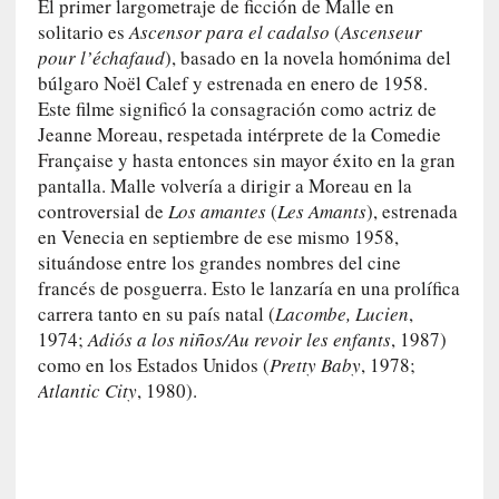
El primer largometraje de ficción de Malle en
l
solitario es
Ascensor para el cadalso
(
Ascenseur
e
pour l’échafaud
), basado en la novela homónima del
n
búlgaro Noël Calef y estrenada en enero de 1958.
c
Este filme significó la consagración como actriz de
i
Jeanne Moreau, respetada intérprete de la Comedie
a
Française y hasta entonces sin mayor éxito en la gran
[
pantalla. Malle volvería a dirigir a Moreau en la
E
controversial de
Los a
mantes
(
Les Amants
), estrenada
n
en Venecia en septiembre de ese mismo 1958,
t
situándose entre los grandes nombres del cine
r
francés de posguerra. Esto le lanzaría en una prolífica
e
carrera tanto en su país natal (
Lacombe, Lucien
,
v
1974;
Adiós a los niños/Au revoir les enfants
, 1987)
i
como en los Estados Unidos (
Pretty Baby
, 1978;
s
Atlantic City
, 1980).
t
a
]
A