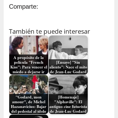
o
Comparte:
s
[
E
También te puede interesar
n
s
a
y
o
A propósito de la
]
película "French
[Ensayo] "Sin
«
Kiss": Para vencer el
aliento": Nace el mito
miedo a dejarse ir
de Jean-Luc Godard
L
a
o
d
i
"Godard, mon
[Homenaje]
s
amour", de Michel
"Alphaville": El
Hazanavicius: Bajar
antiguo cine futurista
e
del pedestal al ídolo
de Jean-Luc Godard
a