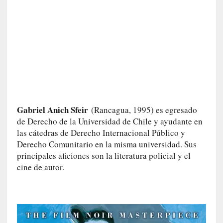
M
a
l
t
é
s
»
:
U
n
Gabriel Anich Sfeir
(Rancagua, 1995) es egresado
a
de Derecho de la Universidad de Chile y ayudante en
v
las cátedras de Derecho Internacional Público y
e
n
Derecho Comunitario en la misma universidad. Sus
t
principales aficiones son la literatura policial y el
u
cine de autor.
r
e
r
o
e