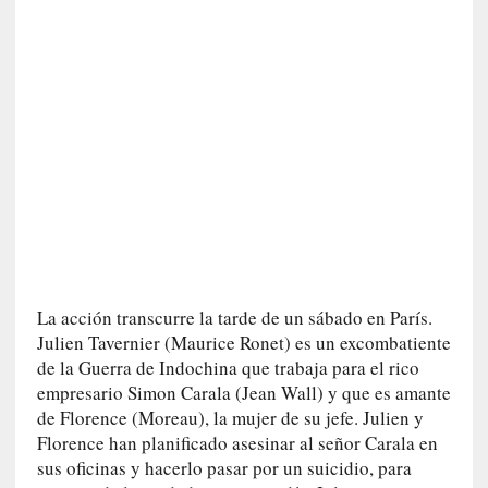
l
f
o
n
s
o
M
a
t
u
s
S
a
n
La acción transcurre la tarde de un sábado en París.
t
Julien Tavernier (Maurice Ronet) es un excombatiente
a
de la Guerra de Indochina que trabaja para el rico
C
empresario Simon Carala (Jean Wall) y que es amante
r
de Florence (Moreau), la mujer de su jefe. Julien y
u
Florence han planificado asesinar al señor Carala en
z
sus oficinas y hacerlo pasar por un suicidio, para
: