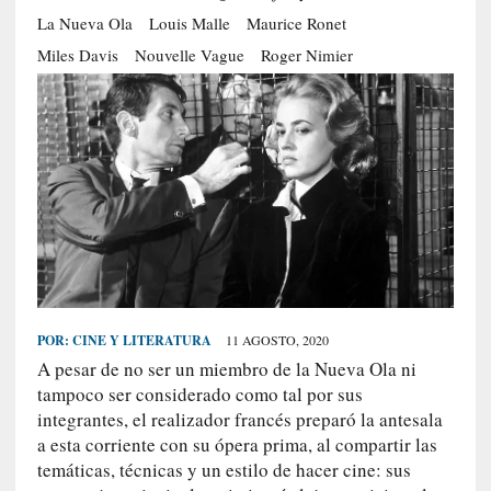
S
La Nueva Ola
Louis Malle
Maurice Ronet
R
Miles Davis
Nouvelle Vague
Roger Nimier
E
C
I
E
N
T
E
S
POR:
CINE Y LITERATURA
11 AGOSTO, 2020
[
A pesar de no ser un miembro de la Nueva Ola ni
C
tampoco ser considerado como tal por sus
r
integrantes, el realizador francés preparó la antesala
ó
n
a esta corriente con su ópera prima, al compartir las
i
temáticas, técnicas y un estilo de hacer cine: sus