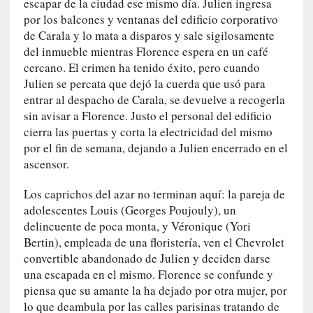
escapar de la ciudad ese mismo día. Julien ingresa
«
por los balcones y ventanas del edificio corporativo
N
de Carala y lo mata a disparos y sale sigilosamente
o
del inmueble mientras Florence espera en un café
h
cercano. El crimen ha tenido éxito, pero cuando
a
Julien se percata que dejó la cuerda que usó para
y
entrar al despacho de Carala, se devuelve a recogerla
n
sin avisar a Florence. Justo el personal del edificio
a
cierra las puertas y corta la electricidad del mismo
d
por el fin de semana, dejando a Julien encerrado en el
a
ascensor.
m
á
Los caprichos del azar no terminan aquí: la pareja de
s
adolescentes Louis (Georges Poujouly), un
n
delincuente de poca monta, y Véronique (Yori
e
Bertin), empleada de una floristería, ven el Chevrolet
c
e
convertible abandonado de Julien y deciden darse
s
una escapada en el mismo. Florence se confunde y
a
piensa que su amante la ha dejado por otra mujer, por
r
lo que deambula por las calles parisinas tratando de