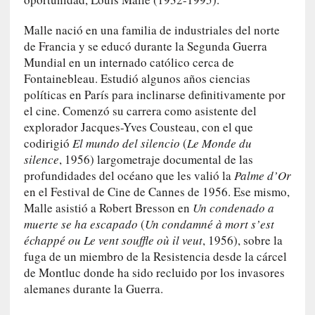
»
:
Malle nació en una familia de industriales del norte
L
de Francia y se educó durante la Segunda Guerra
a
Mundial en un internado católico cerca de
b
Fontainebleau. Estudió algunos años ciencias
a
políticas en París para inclinarse definitivamente por
n
el cine. Comenzó su carrera como asistente del
a
explorador Jacques-Yves Cousteau, con el que
l
codirigió
El mundo del silencio
(
Le Monde du
i
silence
, 1956) largometraje documental de las
d
profundidades del océano que les valió la
Palme d’Or
a
en el Festival de Cine de Cannes de 1956. Ese mismo,
d
Malle asistió a Robert Bresson en
Un condenado a
d
muerte se ha escapado
(
Un condamné à mort s’est
e
échappé ou Le vent souffle où il veut
, 1956), sobre la
l
fuga de un miembro de la Resistencia desde la cárcel
a
de Montluc donde ha sido recluido por los invasores
v
alemanes durante la Guerra.
i
o