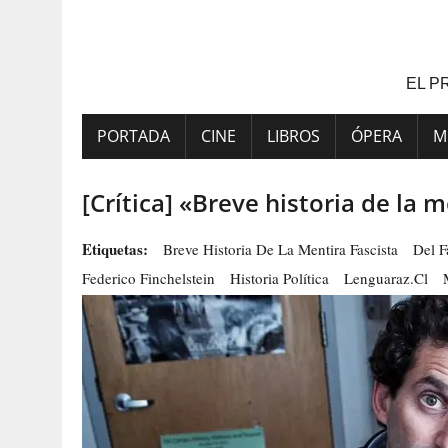
Saltar
al
contenido
EL P
PORTADA
CINE
LIBROS
ÓPERA
M
[Crítica] «Breve historia de la m
Etiquetas:
Breve Historia De La Mentira Fascista
Del F
Federico Finchelstein
Historia Política
Lenguaraz.cl