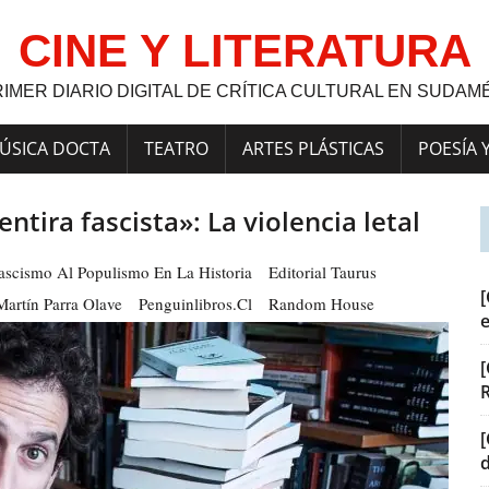
CINE Y LITERATURA
RIMER DIARIO DIGITAL DE CRÍTICA CULTURAL EN SUDAM
ÚSICA DOCTA
TEATRO
ARTES PLÁSTICAS
POESÍA 
entira fascista»: La violencia letal
ascismo Al Populismo En La Historia
Editorial Taurus
[
Martín Parra Olave
Penguinlibros.cl
Random House
[
[