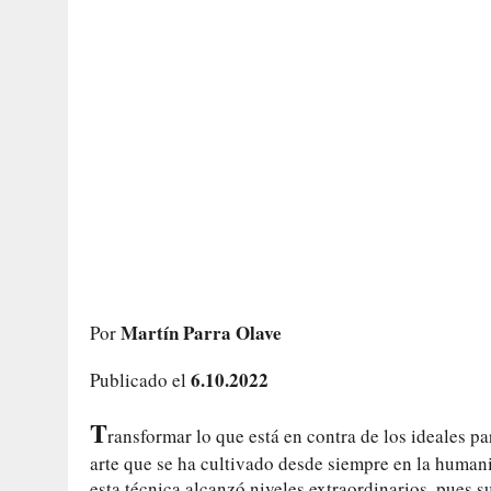
Martín Parra Olave
Por
6.10.2022
Publicado el
T
ransformar lo que está en contra de los ideales p
arte que se ha cultivado desde siempre en la humani
esta técnica alcanzó niveles extraordinarios, pues s