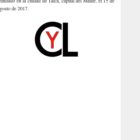
undado en la ciudad de Talca, capital del Maule, el 15 de
gosto de 2017.