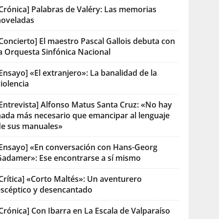
[Crónica] Palabras de Valéry: Las memorias
noveladas
Concierto] El maestro Pascal Gallois debuta con
la Orquesta Sinfónica Nacional
Ensayo] «El extranjero»: La banalidad de la
iolencia
[Entrevista] Alfonso Matus Santa Cruz: «No hay
nada más necesario que emancipar al lenguaje
de sus manuales»
[Ensayo] «En conversación con Hans-Georg
Gadamer»: Ese encontrarse a sí mismo
Crítica] «Corto Maltés»: Un aventurero
escéptico y desencantado
Crónica] Con Ibarra en La Escala de Valparaíso