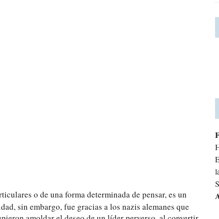
H
E
l
S
articulares o de una forma determinada de pensar, es un
A
dad, sin embargo, fue gracias a los nazis alemanes que
upieron amoldar el deseo de un líder perverso, al convertir