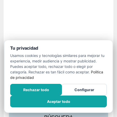
s
l
a
c
i
ó
n
a
u
Tu privacidad
d
Usamos cookies y tecnologías similares para mejorar tu
i
experiencia, medir audiencia y mostrar publicidad.
o
Puedes aceptar todo, rechazar todo o elegir por
v
categoría. Rechazar es tan fácil como aceptar.
Política
i
de privacidad
s
u
Rechazar todo
Configurar
a
l
Aceptar todo