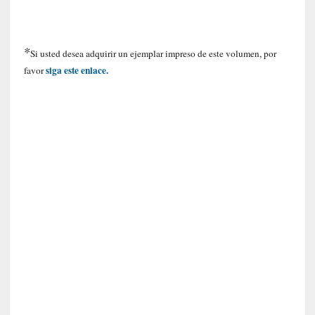
a
s
[
*
Si usted desea adquirir un ejemplar impreso de este volumen, por
C
siga este enlace.
favor
o
n
c
i
e
r
t
o
]
E
l
m
a
e
s
t