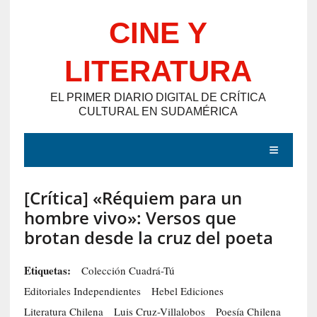
Saltar
CINE Y
al
contenido
LITERATURA
EL PRIMER DIARIO DIGITAL DE CRÍTICA
CULTURAL EN SUDAMÉRICA
MENÚ
[Crítica] «Réquiem para un
E
hombre vivo»: Versos que
N
brotan desde la cruz del poeta
T
R
Etiquetas:
Colección Cuadrá-Tú
A
Editoriales Independientes
Hebel Ediciones
D
Literatura Chilena
Luis Cruz-Villalobos
Poesía Chilena
A