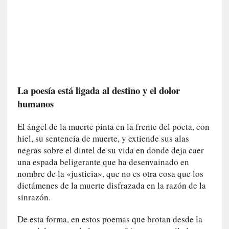
n
i
c
a
]
P
a
l
La poesía está ligada al destino y el dolor
a
humanos
b
r
El ángel de la muerte pinta en la frente del poeta, con
a
hiel, su sentencia de muerte, y extiende sus alas
s
negras sobre el dintel de su vida en donde deja caer
d
una espada beligerante que ha desenvainado en
e
nombre de la «justicia», que no es otra cosa que los
V
dictámenes de la muerte disfrazada en la razón de la
a
sinrazón.
l
é
De esta forma, en estos poemas que brotan desde la
r