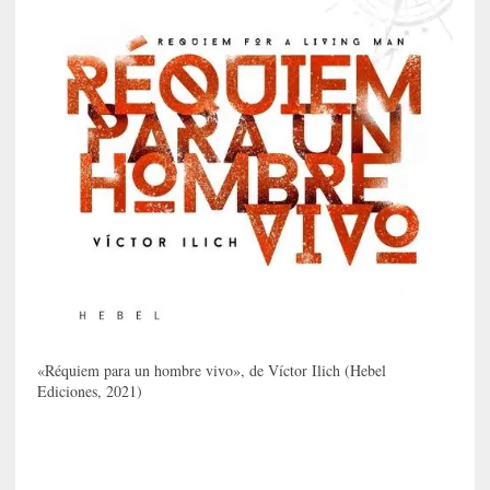
a
c
o
n
l
a
O
r
q
u
e
s
t
a
S
i
«Réquiem para un hombre vivo», de Víctor Ilich (Hebel
Ediciones, 2021)
n
f
ó
n