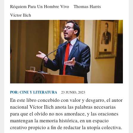
S
Réquiem Para Un Hombre Vivo
Thomas Harris
R
Víctor Ilich
E
C
I
E
N
T
E
S
POR:
CINE Y LITERATURA
23 JUNIO, 2023
[
En este libro concebido con valor y desgarro, el autor
C
nacional Víctor Ilich anota las palabras necesarias
r
para que el olvido no nos amordace, y las oraciones
í
t
mantengan la memoria histórica, en un espacio
i
creativo propicio a fin de redactar la utopía colectiva.