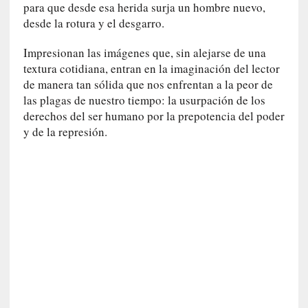
n
para que desde esa herida surja un hombre nuevo,
a
desde la rotura y el desgarro.
t
u
Impresionan las imágenes que, sin alejarse de una
r
textura cotidiana, entran en la imaginación del lector
a
de manera tan sólida que nos enfrentan a la peor de
l
las plagas de nuestro tiempo: la usurpación de los
e
derechos del ser humano por la prepotencia del poder
z
y de la represión.
a
h
u
m
a
n
a
[
C
r
ó