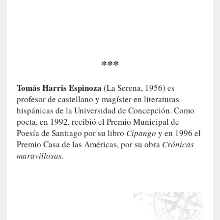
r
o
P
a
s
***
c
a
l
Tomás Harris Espinoza
(La Serena, 1956) es
G
profesor de castellano y magíster en literaturas
a
hispánicas de la Universidad de Concepción. Como
l
poeta, en 1992, recibió el Premio Municipal de
l
Poesía de Santiago por su libro
Cipango
y en 1996 el
o
Premio Casa de las Américas, por su obra
Crónicas
i
maravillosas.
s
d
e
b
u
t