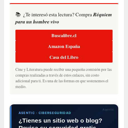
l
i
📚
¿Te interesó esta lectura? Compra
Réquiem
d
a
para un hombre vivo
d
d
Buscalibre.cl
e
l
Amazon España
a
Casa del Libro
v
i
Cine y Literatura puede recibir una pequeña comisión por las
o
compras realizadas a través de estos enlaces, sin costo
l
adicional para ti. Es una de las formas en que sostenemos el
e
medio.
n
c
i
a
Asentic
ASENTIC · CIBERSEGURIDAD
¿Tienes un sitio web o blog?
[
E
Revisa su seguridad gratis.