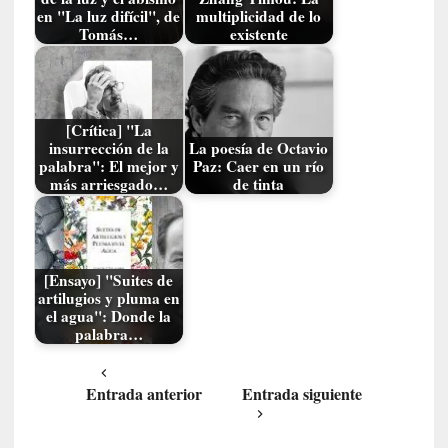
d
en "La luz difícil", de
multiplicidad de lo
a
Tomás…
existente
m
á
s
n
[Crítica] "La
e
insurrección de la
La poesía de Octavio
c
palabra": El mejor y
Paz: Caer en un río
e
más arriesgado…
de tinta
s
a
r
i
[Ensayo] "Suites de
o
artilugios y pluma en
q
el agua": Donde la
u
palabra…
e
e
Entrada anterior
Entrada siguiente
m
a
n