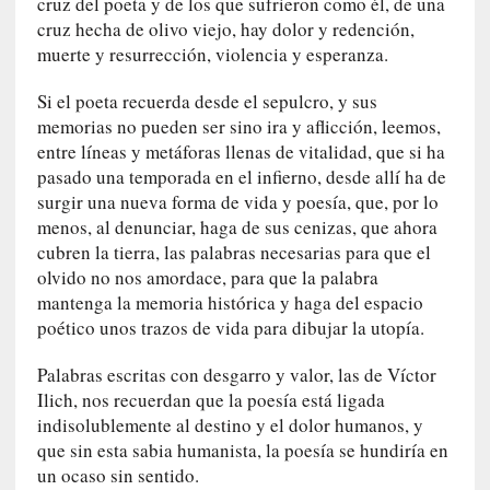
cruz del poeta y de los que sufrieron como él, de una
y
cruz hecha de olivo viejo, hay dolor y redención,
:
muerte y resurrección, violencia y esperanza.
L
a
Si el poeta recuerda desde el sepulcro, y sus
s
memorias no pueden ser sino ira y aflicción, leemos,
m
entre líneas y metáforas llenas de vitalidad, que si ha
e
pasado una temporada en el infierno, desde allí ha de
m
surgir una nueva forma de vida y poesía, que, por lo
o
menos, al denunciar, haga de sus cenizas, que ahora
r
cubren la tierra, las palabras necesarias para que el
i
olvido no nos amordace, para que la palabra
a
s
mantenga la memoria histórica y haga del espacio
n
poético unos trazos de vida para dibujar la utopía.
o
v
Palabras escritas con desgarro y valor, las de Víctor
e
Ilich, nos recuerdan que la poesía está ligada
l
indisolublemente al destino y el dolor humanos, y
a
que sin esta sabia humanista, la poesía se hundiría en
d
un ocaso sin sentido.