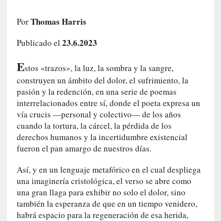
i
r
Thomas Harris
Por
t
u
23.6.2023
Publicado el
d
e
E
stos «trazos», la luz, la sombra y la sangre,
s
construyen un ámbito del dolor, el sufrimiento, la
y
pasión y la redención, en una serie de poemas
d
interrelacionados entre sí, donde el poeta expresa un
e
vía crucis —personal y colectivo— de los años
f
cuando la tortura, la cárcel, la pérdida de los
e
derechos humanos y la incertidumbre existencial
c
fueron el pan amargo de nuestros días.
t
o
Así, y en un lenguaje metafórico en el cual despliega
s
una imaginería cristológica, el verso se abre como
d
e
una gran llaga para exhibir no solo el dolor, sino
l
también la esperanza de que en un tiempo venidero,
a
habrá espacio para la regeneración de esa herida,