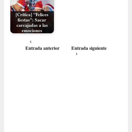
P
a
[Crítica] "Felices
l
fiestas": Sacar
carcajadas a las
a
emociones
b
r
a
Entrada anterior
Entrada siguiente
s
d
e
V
a
l
é
r
y
:
L
a
s