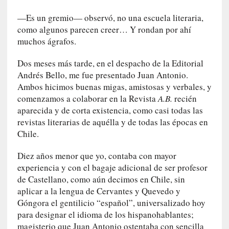
n
—Es un gremio— observó, no una escuela literaria,
e
como algunos parecen creer… Y rondan por ahí
r
muchos ágrafos.
a
c
Dos meses más tarde, en el despacho de la Editorial
c
Andrés Bello, me fue presentado Juan Antonio.
e
Ambos hicimos buenas migas, amistosas y verbales, y
s
comenzamos a colaborar en la Revista
A.B.
recién
o
aparecida y de corta existencia, como casi todas las
a
revistas literarias de aquélla y de todas las épocas en
e
Chile.
s
e
Diez años menor que yo, contaba con mayor
e
experiencia y con el bagaje adicional de ser profesor
s
de Castellano, como aún decimos en Chile, sin
p
a
aplicar a la lengua de Cervantes y Quevedo y
c
Góngora el gentilicio “español”, universalizado hoy
i
para designar el idioma de los hispanohablantes;
o
magisterio que Juan Antonio ostentaba con sencilla