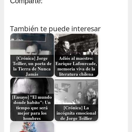
Comparte:
a
l
e
z
También te puede interesar
a
h
u
m
a
[Crónica] Jorge
Adiós al maestro:
n
Teillier, un poeta de
Enrique Lafourcade,
a
la Tierra de Nunca
memoria viva de la
Jamás
literatura chilena
[
C
r
[Ensayo] "El mundo
ó
donde habito": Un
n
tiempo que será
[Crónica] La
i
mejor para los
incógnita emocional
hombres
de Jorge Teillier
c
a
]