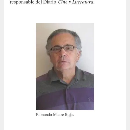
responsable del Diario
Cine y Literatura.
n
n
o
m
b
r
a
r
[
C
r
í
t
i
c
a
]
Edmundo Moure Rojas
«
L