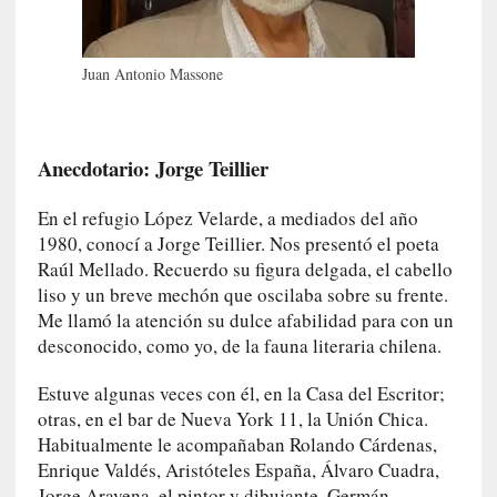
i
l
e
Juan Antonio Massone
r
q
u
e
Anecdotario: Jorge Teillier
s
e
En el refugio López Velarde, a mediados del año
e
1980, conocí a Jorge Teillier. Nos presentó el poeta
x
Raúl Mellado. Recuerdo su figura delgada, el cabello
t
liso y un breve mechón que oscilaba sobre su frente.
i
Me llamó la atención su dulce afabilidad para con un
e
desconocido, como yo, de la fauna literaria chilena.
n
d
Estuve algunas veces con él, en la Casa del Escritor;
e
otras, en el bar de Nueva York 11, la Unión Chica.
p
Habitualmente le acompañaban Rolando Cárdenas,
o
Enrique Valdés, Aristóteles España, Álvaro Cuadra,
r
Jorge Aravena, el pintor y dibujante, Germán
9