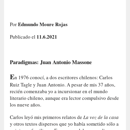
e
l
c
a
Edmundo Moure Rojas
Por
s
o
11.6.2021
Publicado el
V
a
m
Paradigmas: Juan Antonio Massone
p
i
r
E
n 1976 conocí, a dos escritores chilenos: Carlos
o
Ruiz Tagle y Juan Antonio. A pesar de mis 37 años,
s
recién comenzaba yo a incursionar en el mundo
L
literario chileno, aunque era lector compulsivo desde
i
los nueve años.
t
e
Carlos leyó mis primeros relatos de
La voz de la casa
r
y otros textos dispersos que yo había sometido sólo a
a