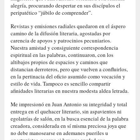
q
alegría, procurando despertar en sus discípulos el
u
peripatético “júbilo de comprender”.
e
a
Revistas y emisiones radiales quedaron en el áspero
d
camino de la difusión literaria, agostadas por
m
carencia de apoyos y patrocinios pecuniarios.
i
Nuestra amistad y consiguiente correspondencia
n
espiritual en las palabras, continuaron, con los
i
altibajos propios de espacios y caminos que
s
distancian derroteros, pero que vuelven a confluirlos,
t
en la pertinacia del oficio asumido como vocación y
r
estilo de vida. Tampoco es sencillo compartir
a
afinidades literarias en nuestra modesta aldea letrada.
A
l
Me impresionó en Juan Antonio su integridad y total
e
entrega en el quehacer literario, sin aspavientos ni
j
egolatrías de salón, en la busca esencial de la palabra
a
creadora, considerada en sí misma preciosa joya que
n
no debe manosearse en ademanes pueriles u
d