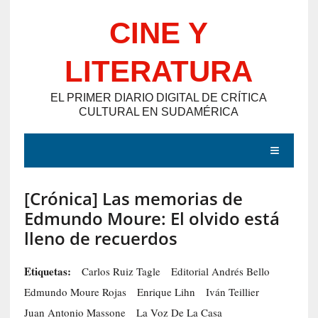
Saltar
CINE Y
al
contenido
LITERATURA
EL PRIMER DIARIO DIGITAL DE CRÍTICA
CULTURAL EN SUDAMÉRICA
MENÚ
[Crónica] Las memorias de
E
Edmundo Moure: El olvido está
N
lleno de recuerdos
T
R
Etiquetas:
Carlos Ruiz Tagle
Editorial Andrés Bello
A
Edmundo Moure Rojas
Enrique Lihn
Iván Teillier
D
Juan Antonio Massone
La Voz De La Casa
A