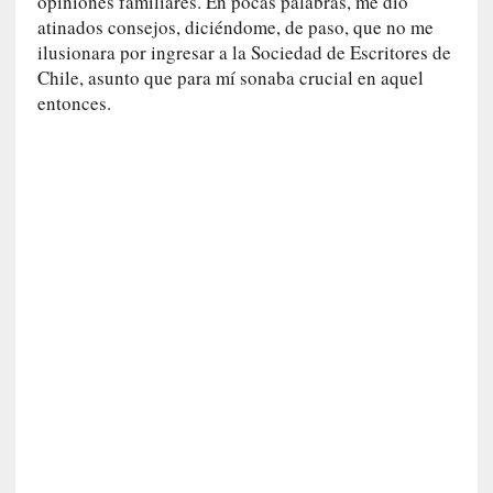
opiniones familiares. En pocas palabras, me dio
r
atinados consejos, diciéndome, de paso, que no me
i
ilusionara por ingresar a la Sociedad de Escritores de
o
Chile, asunto que para mí sonaba crucial en aquel
s
entonces.
:
«
N
o
s
e
n
c
a
n
t
a
r
í
a
t
e