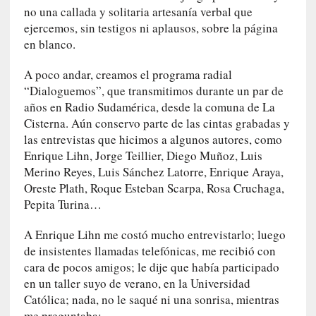
o
no una callada y solitaria artesanía verbal que
r
ejercemos, sin testigos ni aplausos, sobre la página
i
en blanco.
a
f
A poco andar, creamos el programa radial
i
“Dialoguemos”, que transmitimos durante un par de
l
años en Radio Sudamérica, desde la comuna de La
t
Cisterna. Aún conservo parte de las cintas grabadas y
r
las entrevistas que hicimos a algunos autores, como
a
Enrique Lihn, Jorge Teillier, Diego Muñoz, Luis
d
Merino Reyes, Luis Sánchez Latorre, Enrique Araya,
a
Oreste Plath, Roque Esteban Scarpa, Rosa Cruchaga,
p
Pepita Turina…
o
r
A Enrique Lihn me costó mucho entrevistarlo; luego
u
de insistentes llamadas telefónicas, me recibió con
n
cara de pocos amigos; le dije que había participado
a
en un taller suyo de verano, en la Universidad
v
Católica; nada, no le saqué ni una sonrisa, mientras
i
me preguntaba: