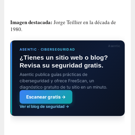
o
p
r
o
Imagen destacada:
Jorge Teillier en la década de
h
1980.
i
b
i
Asentic
ASENTIC · CIBERSEGURIDAD
d
¿Tienes un sitio web o blog?
o
Revisa su seguridad gratis.
»
:
Asentic publica guías prácticas de
L
ciberseguridad y ofrece FreeScan, un
a
diagnóstico gratuito de tu sitio en un minuto.
s
Escanear gratis →
v
i
Ver el blog de seguridad →
r
t
u
d