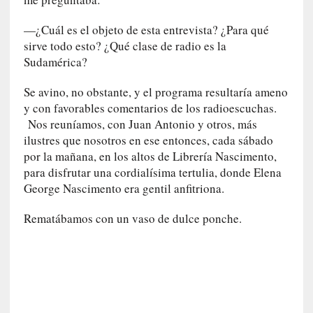
d
a
—¿Cuál es el objeto de esta entrevista? ¿Para qué
c
sirve todo esto? ¿Qué clase de radio es la
o
Sudamérica?
n
c
Se avino, no obstante, y el programa resultaría ameno
r
y con favorables comentarios de los radioescuchas.
e
Nos reuníamos, con Juan Antonio y otros, más
t
a
ilustres que nosotros en ese entonces, cada sábado
por la mañana, en los altos de Librería Nascimento,
[
para disfrutar una cordialísima tertulia, donde Elena
C
George Nascimento era gentil anfitriona.
r
í
Rematábamos con un vaso de dulce ponche.
t
i
c
a
]
«