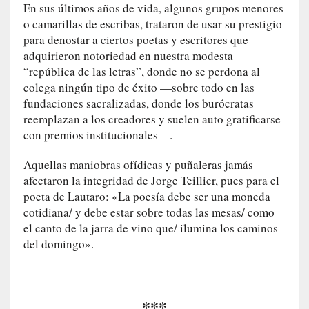
s
En sus últimos años de vida, algunos grupos menores
i
o camarillas de escribas, trataron de usar su prestigio
n
para denostar a ciertos poetas y escritores que
v
adquirieron notoriedad en nuestra modesta
i
“república de las letras”, donde no se perdona al
s
colega ningún tipo de éxito —sobre todo en las
i
fundaciones sacralizadas, donde los burócratas
b
reemplazan a los creadores y suelen auto gratificarse
l
con premios institucionales—.
e
s
Aquellas maniobras ofídicas y puñaleras jamás
»
afectaron la integridad de Jorge Teillier, pues para el
:
poeta de Lautaro: «La poesía debe ser una moneda
R
cotidiana/ y debe estar sobre todas las mesas/ como
e
el canto de la jarra de vino que/ ilumina los caminos
a
del domingo».
l
i
d
a
***
d