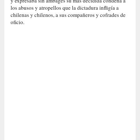
y expresaba sin ambages su más decidida condena a
a
los abusos y atropellos que la dictadura infligía a
n
chilenas y chilenos, a sus compañeros y cofrades de
a
oficio.
t
u
r
a
l
e
z
a
d
e
l
a
s
c
o
s
a