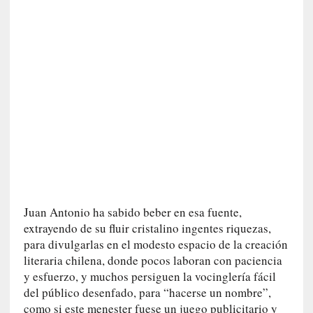
r
a
e
l
f
a
n
t
a
s
m
a
»
Juan Antonio ha sabido beber en esa fuente,
:
L
extrayendo de su fluir cristalino ingentes riquezas,
a
para divulgarlas en el modesto espacio de la creación
h
literaria chilena, donde pocos laboran con paciencia
i
y esfuerzo, y muchos persiguen la vocinglería fácil
s
del público desenfado, para “hacerse un nombre”,
t
como si este menester fuese un juego publicitario y