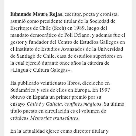
e
s
Edmundo Moure Rojas
, escritor, poeta y cronista,
q
asumió como presidente titular de la Sociedad de
u
Escritores de Chile (Sech) en 1989, luego del
e
mandato democrático de Poli Délano, y además fue el
l
gestor y fundador del Centro de Estudios Gallegos en
o
el Instituto de Estudios Avanzados de la Universidad
s
de Santiago de Chile, casa de estudios superiores en
a
la cual ejerció durante once años la cátedra de
d
«Lingua e Cultura Galegas».
u
l
Ha publicado veinticuatro libros, dieciocho en
t
Sudamérica y seis de ellos en Europa. En 1997
o
obtuvo en España un primer premio por su
s
ensayo
Chiloé y Galicia, confines mágicos
. Su último
e
título puesto en circulación es el volumen de
v
crónicas
Memorias transeúntes
.
i
t
En la actualidad ejerce como director titular y
a