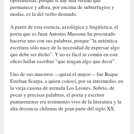
oportunistas, porque si hay una verdad que
r
permanece y aflora, por encima de subterfugios y
a
modas, es la del verbo desnudo.
M
a
A partir de esta esencia, axiológica y lingüística, el
r
poeta que es Juan Antonio Massone ha procurado
t
hacerse uno con sus palabras, porque “la auténtica
í
escritura sólo nace de la necesidad de expresar algo
»
que debe ser dicho”. Y no es fácil ni común en este
[
oficio hallar escribas “que tengan algo que decir”.
E
n
Uno de sus maestros —quizá el mayor— fue Roque
s
Esteban Scarpa, a quien conocí, por su intermedio, en
a
la vieja casona de avenida Los Leones. Sobrio, de
y
pocas y precisas palabras, el poeta y escritor
o
puntarenense era testimonio vivo de la literatura y la
]
alta docencia chilenas de gran parte del siglo XX.
«
E
n
t