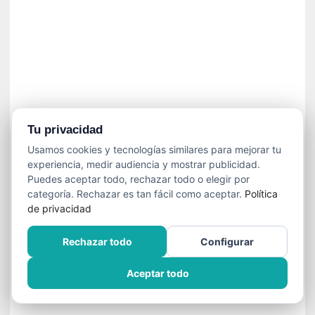
n
e
c
e
s
a
r
i
o
Tu privacidad
q
Usamos cookies y tecnologías similares para mejorar tu
u
experiencia, medir audiencia y mostrar publicidad.
e
Puedes aceptar todo, rechazar todo o elegir por
e
categoría. Rechazar es tan fácil como aceptar.
Política
m
de privacidad
a
n
Rechazar todo
Configurar
c
i
Aceptar todo
p
a
r