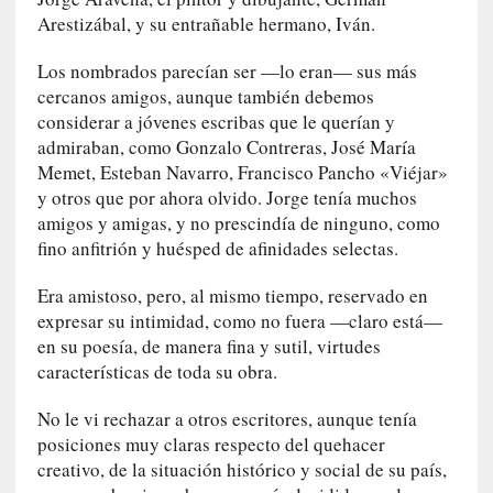
0
Arestizábal, y su entrañable hermano, Iván.
m
Los nombrados parecían ser —lo eran— sus más
i
n
cercanos amigos, aunque también debemos
u
considerar a jóvenes escribas que le querían y
t
admiraban, como Gonzalo Contreras, José María
o
Memet, Esteban Navarro, Francisco Pancho «Viéjar»
s
y otros que por ahora olvido. Jorge tenía muchos
amigos y amigas, y no prescindía de ninguno, como
[
fino anfitrión y huésped de afinidades selectas.
C
r
Era amistoso, pero, al mismo tiempo, reservado en
í
expresar su intimidad, como no fuera —claro está—
t
en su poesía, de manera fina y sutil, virtudes
i
características de toda su obra.
c
a
No le vi rechazar a otros escritores, aunque tenía
]
posiciones muy claras respecto del quehacer
«
creativo, de la situación histórico y social de su país,
L