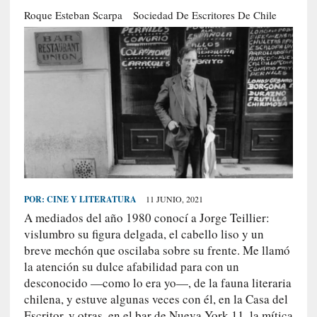
S
Roque Esteban Scarpa
Sociedad De Escritores De Chile
R
E
C
I
E
N
T
E
S
POR:
CINE Y LITERATURA
11 JUNIO, 2021
A mediados del año 1980 conocí a Jorge Teillier:
[
vislumbro su figura delgada, el cabello liso y un
E
breve mechón que oscilaba sobre su frente. Me llamó
n
la atención su dulce afabilidad para con un
t
desconocido —como lo era yo—, de la fauna literaria
r
chilena, y estuve algunas veces con él, en la Casa del
e
Escritor, y otras, en el bar de Nueva York 11, la mítica