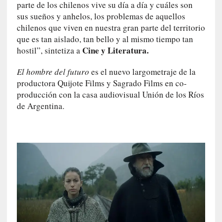
a
parte de los chilenos vive su día a día y cuáles son
l
sus sueños y anhelos, los problemas de aquellos
i
chilenos que viven en nuestra gran parte del territorio
d
que es tan aislado, tan bello y al mismo tiempo tan
a
Cine y Literatura.
hostil”, sintetiza a
d
e
El hombre del futuro
es el nuevo largometraje de la
s
productora Quijote Films y Sagrado Films en co-
q
producción con la casa audiovisual Unión de los Ríos
u
de Argentina.
e
l
o
s
a
d
u
l
t
o
s