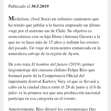
a
30.5.2019
Publicado el
h
i
M
ichelsen, (José Soza) un solitario camionero que
s
ha tenido que jubilar a la fuerza emprende un último
t
viaje por el extremo sur de Chile. Su objetivo es
o
reencontrase con su hija Elena (Antonia Giesen) a la
r
i
que no ve hace más de 15 años y redimir los errores
a
del pasado. Un viaje de reencuentro enmarcada en la
f
naturaleza salvaje de la región de Aysén.
i
l
De esto trata
El hombre del futuro
(2019), primer
t
largometraje del cineasta chileno Felipe Ríos que
r
formará parte de la Competencia Oficial del
a
importante festival Karlovy Vary, el que se llevará a
d
cabo en la ciudad checa entre el 28 de junio y el 6 de
a
julio: es la primera vez que una producción nacional
p
participa en esa categoría en el evento.
o
r
Anteriormente, Ríos dirigió los cortometrajes
Das