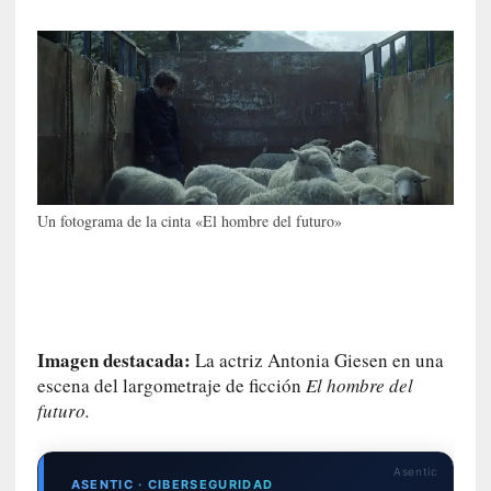
c
a
]
«
L
o
p
r
o
Un fotograma de la cinta «El hombre del futuro»
h
i
b
i
d
o
Imagen destacada:
La actriz Antonia Giesen en una
»
escena del largometraje de ficción
El hombre del
:
futuro.
L
a
s
Asentic
v
ASENTIC · CIBERSEGURIDAD