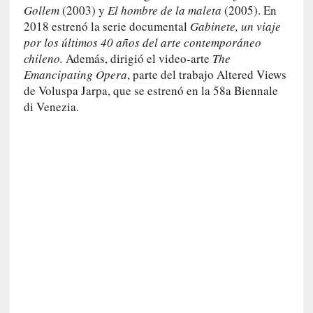
u
Gollem
(2003) y
El hombre de la maleta
(2005). En
n
2018 estrenó la serie documental
Gabinete, un viaje
a
por los últimos 40 años del arte contemporáneo
v
chileno.
Además, dirigió el video-arte
The
i
Emancipating Opera
, parte del trabajo Altered Views
d
de Voluspa Jarpa, que se estrenó en la 58a Biennale
a
di Venezia.
c
o
n
c
r
e
t
a
[
C
r
í
t