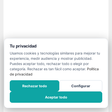
í
t
i
c
a
]
«
C
o
Tu privacidad
r
Usamos cookies y tecnologías similares para mejorar tu
t
experiencia, medir audiencia y mostrar publicidad.
o
Puedes aceptar todo, rechazar todo o elegir por
M
categoría. Rechazar es tan fácil como aceptar.
Política
a
de privacidad
l
t
Rechazar todo
Configurar
é
s
Aceptar todo
»
:
U