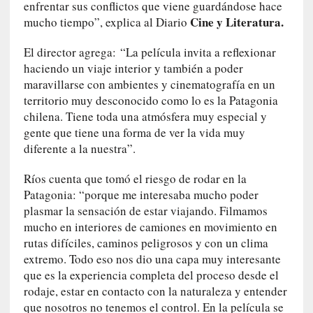
enfrentar sus conflictos que viene guardándose hace
U
Cine y Literatura.
mucho tiempo”, explica al Diario
n
t
El director agrega: “La película invita a reflexionar
r
haciendo un viaje interior y también a poder
á
maravillarse con ambientes y cinematografía en un
i
territorio muy desconocido como lo es la Patagonia
l
e
chilena. Tiene toda una atmósfera muy especial y
r
gente que tiene una forma de ver la vida muy
q
diferente a la nuestra”.
u
e
Ríos cuenta que tomó el riesgo de rodar en la
s
Patagonia: “porque me interesaba mucho poder
e
plasmar la sensación de estar viajando. Filmamos
e
mucho en interiores de camiones en movimiento en
x
rutas difíciles, caminos peligrosos y con un clima
t
extremo. Todo eso nos dio una capa muy interesante
i
que es la experiencia completa del proceso desde el
e
rodaje, estar en contacto con la naturaleza y entender
n
que nosotros no tenemos el control. En la película se