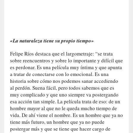
i
c
a
]
«
I
«La naturaleza tiene su propio tiempo»
m
p
Felipe Ríos destaca que el largometraje: “se trata
a
sobre reencuentros y sobre lo importante y difícil que
c
es perdonar. Es una película muy íntima y que apunta
t
a tratar de conectarse con lo emocional. Es una
o
historia sobre cómo nos podemos sanar accediendo
m
al perdón. Suena fácil, pero todos sabemos que es
o
muy complicado y que uno siempre va postergando
r
esa acción tan simple. La película trata de eso: de un
t
hombre mayor al que no le queda mucho tiempo de
a
vida. De ahí viene el nombre. Es un hombre que ya no
l
tiene más futuro, un hombre que ya no puede
»
postergar más y que se tiene que hacer cargo de
: