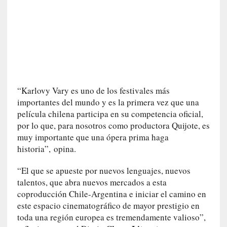
c
a
]
«
L
a
n
a
“Karlovy Vary es uno de los festivales más
t
importantes del mundo y es la primera vez que una
u
película chilena participa en su competencia oficial,
r
por lo que, para nosotros como productora Quijote, es
a
muy importante que una ópera prima haga
l
historia”, opina.
e
z
“El que se apueste por nuevos lenguajes, nuevos
a
talentos, que abra nuevos mercados a esta
d
coproducción Chile-Argentina e iniciar el camino en
e
este espacio cinematográfico de mayor prestigio en
l
toda una región europea es tremendamente valioso”,
a