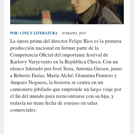
S
R
E
C
POR:
CINE Y LITERATURA
30 MAYO, 2019
I
La ópera prima del director Felipe Ríos es la primera
E
producción nacional en formar parte de la
N
Competencia Oficial del importante festival de
T
Karlovy Varyevento en la República Checa. Con un
elenco liderado por José Soza, Antonia Giesen, junto
E
a Roberto Farías, María Alché, Giannina Fruttero y
S
Amparo Noguera, la historia se centra en un
camionero jubilado que emprende un largo viaje por
[
el fin del mundo para reencontrarse con su hija, y
E
todavía no tiene fecha de estreno en salas
n
comerciales.
s
a
y