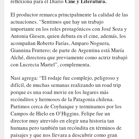
Cine y Literatura.
reflexiona para el Diario
s
c
El productor remarca principalmente la calidad de las
o
actuaciones. “Sentimos que hay un trabajo
s
importante en los roles protagónicos con José Soza y
a
Antonia Giesen, quien debuta en el cine, además, los
s
acompañan Roberto Farías, Amparo Noguera,
i
Giannina Fruttero; de parte de Argentina está María
n
Alché, directora que previamente como actriz trabajó
v
i
con Lucrecia Martel”, complementa.
s
Nasi agrega: “El rodaje fue complejo, peligroso y
i
b
difícil, de muchas semanas realizando un road trip
l
porque es una road movie en los lugares más
e
recónditos y hermosos de la Patagonia chilena.
s
Partimos cerca de Coyhaique y terminamos por los
»
Campos de Hielo en O’Higgins. Felipe fue un
:
director muy atrevido en elegir una historia tan
R
humana pero también tan recóndita en términos de
e
paisajes y que nos llevara a descubrir como gran