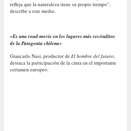
d
refleja que la naturaleza tiene su propio tiempo”,
e
describe a este medio.
p
o
r
9
«Es una road movie en los lugares más recónditos
0
de la Patagonia chilena»
m
i
Giancarlo Nasi, productor de
El hombre del futuro
,
n
destaca la participación de la cinta en el importante
u
certamen europeo:
t
o
s
[
C
r
í
t
i