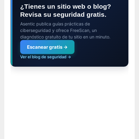
i
¿Tienes un sitio web o blog?
r
Revisa su seguridad gratis.
t
Asentic publica guías prácticas de
u
ciberseguridad y ofrece FreeScan, un
d
diagnóstico gratuito de tu sitio en un minuto.
e
s
Escanear gratis →
y
Ver el blog de seguridad →
d
e
f
e
c
t
o
s
d
e
l
a