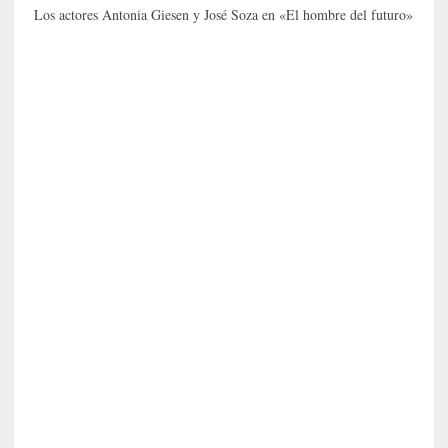
e
Los actores Antonia Giesen y José Soza en «El hombre del futuro»
v
i
t
a
n
n
o
m
b
r
a
r
[
C
r
í
t
i