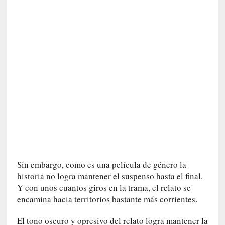
a
t
u
r
a
l
e
z
a
h
u
m
a
n
a
Sin embargo, como es una película de género la
historia no logra mantener el suspenso hasta el final.
[
Y con unos cuantos giros en la trama, el relato se
C
encamina hacia territorios bastante más corrientes.
r
ó
El tono oscuro y opresivo del relato logra mantener la