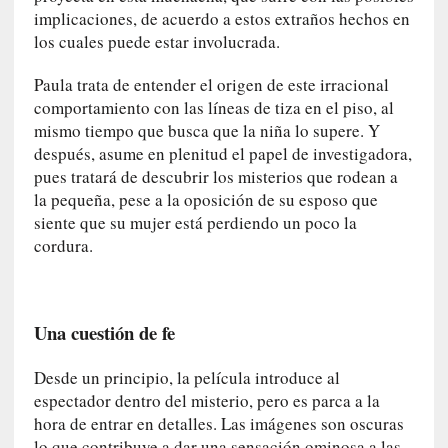
a
implicaciones, de acuerdo a estos extraños hechos en
]
los cuales puede estar involucrada.
«
L
Paula trata de entender el origen de este irracional
o
comportamiento con las líneas de tiza en el piso, al
p
mismo tiempo que busca que la niña lo supere. Y
r
después, asume en plenitud el papel de investigadora,
o
pues tratará de descubrir los misterios que rodean a
h
la pequeña, pese a la oposición de su esposo que
i
siente que su mujer está perdiendo un poco la
b
cordura.
i
d
o
»
Una cuestión de fe
:
L
Desde un principio, la película introduce al
a
espectador dentro del misterio, pero es parca a la
s
hora de entrar en detalles. Las imágenes son oscuras
v
lo que contribuye a dar una sensación ominosa a las