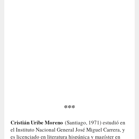
s
[
C
o
n
c
i
e
r
t
o
]
E
l
***
m
a
e
Cristián Uribe Moreno
(Santiago, 1971) estudió en
s
el Instituto Nacional General José Miguel Carrera, y
t
es licenciado en literatura hispánica y magíster en