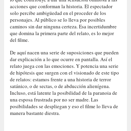
i
acciones que conforman la historia. El espectador
r
solo percibe ambigüedad en el proceder de los
t
personajes. Al público se lo lleva por posibles
u
caminos sin dar ninguna certeza. Esa incertidumbre
d
que domina la primera parte del relato, es lo mejor
e
s
del filme.
y
De aquí nacen una serie de suposiciones que pueden
d
e
dar explicación a lo que ocurre en pantalla. Así el
f
relato juega con las emociones. Y potencia una serie
e
de hipótesis que surgen con el visionado de este tipo
c
de relatos: estamos frente a una historia de terror
t
satánico, o de sectas, o de abducción alienígena.
o
Incluso, está latente la posibilidad de la paranoia de
s
una esposa frustrada por no ser madre. Las
d
posibilidades se despliegan y eso el filme lo lleva de
e
manera bastante diestra.
l
a
n