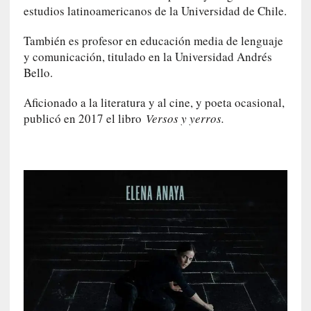
r
estudios latinoamericanos de la Universidad de Chile.
o
P
También es profesor en educación media de lenguaje
a
y comunicación, titulado en la Universidad Andrés
s
Bello.
c
a
Aficionado a la literatura y al cine, y poeta ocasional,
l
publicó en 2017 el libro
Versos y yerros.
G
a
l
l
o
i
s
d
e
b
u
t
a