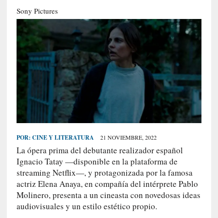
S
Sony Pictures
R
E
C
I
E
N
T
E
S
POR:
CINE Y LITERATURA
21 NOVIEMBRE, 2022
La ópera prima del debutante realizador español
[
Ignacio Tatay —disponible en la plataforma de
C
streaming Netflix—, y protagonizada por la famosa
r
actriz Elena Anaya, en compañía del intérprete Pablo
í
Molinero, presenta a un cineasta con novedosas ideas
t
audiovisuales y un estilo estético propio.
i