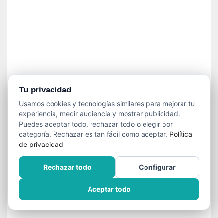
»
:
L
a
m
e
m
o
r
Tu privacidad
i
Usamos cookies y tecnologías similares para mejorar tu
a
experiencia, medir audiencia y mostrar publicidad.
d
Puedes aceptar todo, rechazar todo o elegir por
e
categoría. Rechazar es tan fácil como aceptar.
Política
l
de privacidad
o
s
Rechazar todo
Configurar
c
u
Aceptar todo
e
r
p