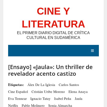
Saltar
CINE Y
al
contenido
LITERATURA
EL PRIMER DIARIO DIGITAL DE CRÍTICA
CULTURAL EN SUDAMÉRICA
MENÚ
[Ensayo] «Jaula»: Un thriller de
E
revelador acento castizo
N
T
Etiquetas:
Álex De La Iglesia
Carlos Santos
R
Cine Español
Cristián Uribe Moreno
Elena Anaya
A
Eva Tennear
Ignacio Tatay
Isabel Peña
Jaula
D
Netflix
Pablo Molinero
Sonia Almarcha
A