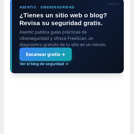
n
Asentic
ASENTIC · CIBERSEGURIDAD
t
¿Tienes un sitio web o blog?
r
e
Revisa su seguridad gratis.
v
Asentic publica guías prácticas de
i
ciberseguridad y ofrece FreeScan, un
s
diagnóstico gratuito de tu sitio en un minuto.
t
Escanear gratis →
a
]
Ver el blog de seguridad →
A
l
f
o
n
s
o
M
a
t