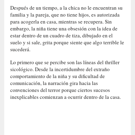
l
Después de un tiempo, a la chica no le encuentran su
i
familia y la pareja, que no tiene hijos, es autorizada
d
para acogerla en casa, mientras se recupera. Sin
a
embargo, la niña tiene una obsesión con la idea de
d
e
estar dentro de un cuadro de tiza, dibujado en el
s
suelo y si sale, grita porque siente que algo terrible le
q
sucederá.
u
e
Lo primero que se percibe son las líneas del thriller
l
sicológico. Desde la incertidumbre del extraño
o
comportamiento de la niña y su dificultad de
s
comunicación, la narración gira hacia las
a
convenciones del terror porque ciertos sucesos
d
inexplicables comienzan a ocurrir dentro de la casa.
u
l
t
o
s
e