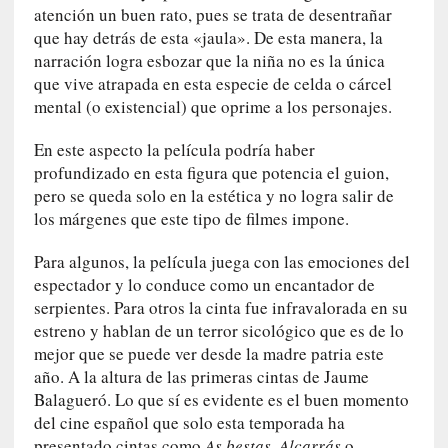
n
atención un buen rato, pues se trata de desentrañar
i
que hay detrás de esta «jaula». De esta manera, la
c
narración logra esbozar que la niña no es la única
a
que vive atrapada en esta especie de celda o cárcel
]
mental (o existencial) que oprime a los personajes.
P
a
En este aspecto la película podría haber
l
profundizado en esta figura que potencia el guion,
a
pero se queda solo en la estética y no logra salir de
b
los márgenes que este tipo de filmes impone.
r
a
Para algunos, la película juega con las emociones del
s
espectador y lo conduce como un encantador de
d
serpientes. Para otros la cinta fue infravalorada en su
e
estreno y hablan de un terror sicológico que es de lo
V
mejor que se puede ver desde la madre patria este
a
año. A la altura de las primeras cintas de Jaume
l
Balagueró. Lo que sí es evidente es el buen momento
é
del cine español que solo esta temporada ha
r
presentado cintas como
As bestas,
Alcarrás
o