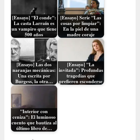
a
m
[Ensayo] "El conde":
[Ensayo] Serie "Las
á
La casta Larraín es
cosas por limpiar":
s
un vampiro que tiene
En la piel de una
n
500 años
madre coraje
e
c
e
s
[Ensayo] Las dos
[Ensayo] "La
a
naranjas mecánicas:
invitada": Profundas
r
Una escrita por
tragedias que
i
Burgess, la otra…
prefieren esconderse
o
q
u
e
"Interior con
e
ceniza": El luminoso
m
cuento que bautiza al
a
último libro de…
n