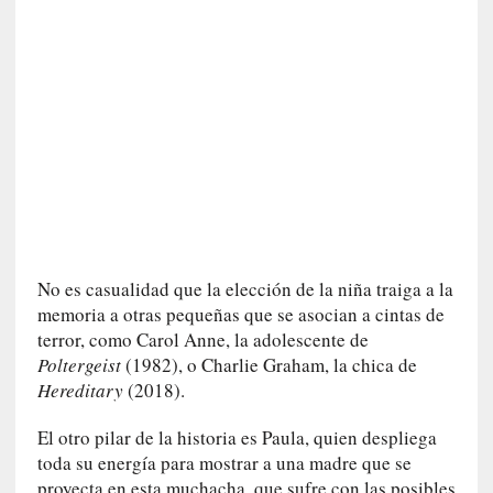
v
i
t
a
n
n
o
m
b
r
a
No es casualidad que la elección de la niña traiga a la
r
memoria a otras pequeñas que se asocian a cintas de
[
terror, como Carol Anne, la adolescente de
C
Poltergeist
(1982), o Charlie Graham, la chica de
r
Hereditary
(2018).
í
t
El otro pilar de la historia es Paula, quien despliega
i
toda su energía para mostrar a una madre que se
c
proyecta en esta muchacha, que sufre con las posibles