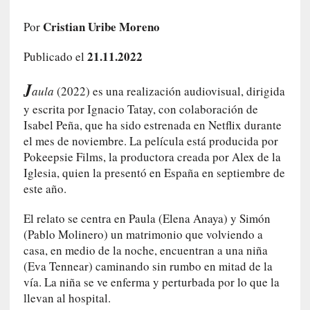
c
o
Cristian Uribe Moreno
Por
s
21.11.2022
a
Publicado el
s
J
i
aula
(2022) es una realización audiovisual, dirigida
n
y escrita por Ignacio Tatay, con colaboración de
v
Isabel Peña, que ha sido estrenada en Netflix durante
i
el mes de noviembre. La película está producida por
s
Pokeepsie Films, la productora creada por Alex de la
i
Iglesia, quien la presentó en España en septiembre de
b
este año.
l
e
El relato se centra en Paula (Elena Anaya) y Simón
s
(Pablo Molinero) un matrimonio que volviendo a
»
casa, en medio de la noche, encuentran a una niña
:
(Eva Tennear) caminando sin rumbo en mitad de la
R
vía. La niña se ve enferma y perturbada por lo que la
e
llevan al hospital.
a