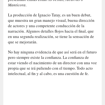
y
Manticora
.
:
L
La producción de Ignacio Tatay, es un buen debut,
a
que muestra un gran manejo visual, buena dirección
s
de actores y una competente conducción de la
m
narración. Algunos detalles flojos hacia el final, que
e
m
en una segunda realización, se tiene la sensación de
o
que se mejorarán.
r
i
No hay ninguna evidencia de que así será en el futuro
a
pero siempre existe la confianza. La confianza de
s
estar viendo el nacimiento de un director con una voz
n
propia que se irá puliendo con el tiempo. Todo acto
o
intelectual, al fin y al cabo, es una cuestión de fe.
v
e
l
a
d
a