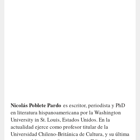
n
a
t
u
r
a
l
e
z
a
h
u
m
a
n
Nicolás Poblete Pardo
es escritor, periodista y PhD
a
en literatura hispanoamericana por la Washington
University in St. Louis, Estados Unidos. En la
[
actualidad ejerce como profesor titular de la
C
Universidad Chileno-Británica de Cultura, y su última
r