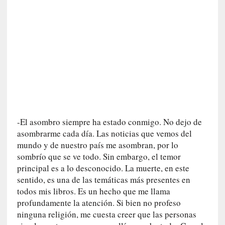
a
l
i
d
a
d
e
s
q
u
e
-El asombro siempre ha estado conmigo. No dejo de
l
asombrarme cada día. Las noticias que vemos del
o
s
mundo y de nuestro país me asombran, por lo
a
sombrío que se ve todo. Sin embargo, el temor
d
principal es a lo desconocido. La muerte, en este
u
sentido, es una de las temáticas más presentes en
l
todos mis libros. Es un hecho que me llama
t
profundamente la atención. Si bien no profeso
o
ninguna religión, me cuesta creer que las personas
s