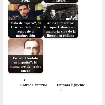
Scola
misterio…
a
c
o
n
"Sala de espera", de
Adiós al maestro:
l
Cristián Brito: Los
Enrique Lafourcade,
a
versos de la
memoria viva de la
O
maduración
literatura chilena
r
q
u
e
"Vicente Huidobro
s
en España": El
t
mensajero del verbo
a
nuevo
S
i
Entrada anterior
Entrada siguiente
n
f
ó
n