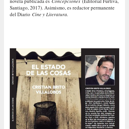
novela publicada es
Concepciones
(Editorial Furtiva,
ó
n
Santiago, 2017). Asimismo, es redactor permanente
i
del Diario
Cine y Literatura.
c
a
]
P
a
l
a
b
r
a
s
d
e
V
a
l
é
r