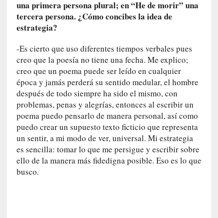
una primera persona plural; en “He de morir” una
i
tercera persona. ¿Cómo concibes la idea de
r
estrategia?
t
u
-Es cierto que uso diferentes tiempos verbales pues
d
creo que la poesía no tiene una fecha. Me explico;
e
creo que un poema puede ser leído en cualquier
s
época y jamás perderá su sentido medular, el hombre
y
después de todo siempre ha sido el mismo, con
d
problemas, penas y alegrías, entonces al escribir un
e
poema puedo pensarlo de manera personal, así como
f
puedo crear un supuesto texto ficticio que representa
e
un sentir, a mi modo de ver, universal. Mi estrategia
c
es sencilla: tomar lo que me persigue y escribir sobre
t
o
ello de la manera más fidedigna posible. Eso es lo que
s
busco.
d
e
l
a