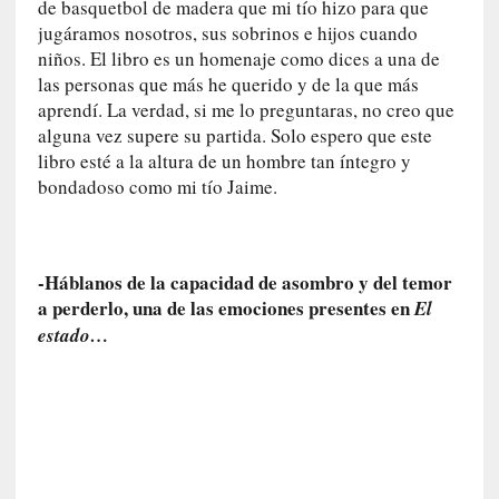
de basquetbol de madera que mi tío hizo para que
s
jugáramos nosotros, sus sobrinos e hijos cuando
c
niños. El libro es un homenaje como dices a una de
o
las personas que más he querido y de la que más
s
a
aprendí. La verdad, si me lo preguntaras, no creo que
s
alguna vez supere su partida. Solo espero que este
i
libro esté a la altura de un hombre tan íntegro y
n
bondadoso como mi tío Jaime.
v
i
s
i
-Háblanos de la capacidad de asombro y del temor
b
a perderlo, una de las emociones presentes en
El
l
estado…
e
s
»
:
R
e