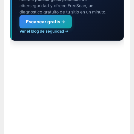
a
ciberseguridad y ofrece FreeScan, un
s
diagnóstico gratuito de tu sitio en un minuto.
Escanear gratis →
[
C
Ver el blog de seguridad →
o
n
c
i
e
r
t
o
]
E
l
m
a
e
s