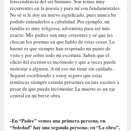
trascendencia del ser humano. Son temas muy
c
recurrentes en la poesía y para mí son fundamentales.
a
No sé si le doy un nuevo significado, pues nunca he
]
«
podido entenderlos a cabalidad. Por ejemplo, mi
L
familia es muy religiosa, adventista para ser más
o
exacto. Mis padres son muy creyentes y sé que les
p
chocan los poemas en que hablo de estas cosas. Lo
r
bueno es que siempre han respetado mi punto de
o
vista y por sobre todo mi escritura. Saben que el
h
oficio del escritor es incómodo y que a veces puede
i
molestar a alguien. A mí eso me tiene sin cuidado.
b
Seguiré escribiendo y estoy seguro que estas
i
temáticas siempre estarán presentes en mis escritos a
d
pesar de que pueda incomodar. La muerte es un eje
o
central en mi breve obra.
»
:
L
a
-En “Padre” vemos una primera persona, en
s
“Soledad” hay una segunda persona; en “La obra”,
v