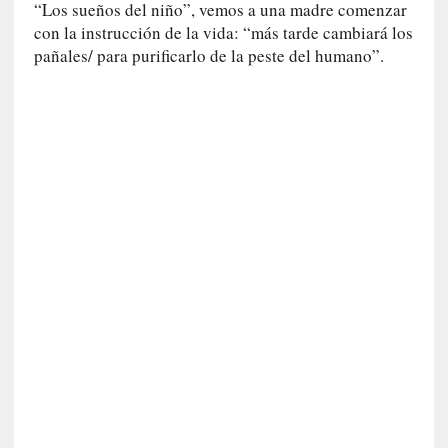
“Los sueños del niño”, vemos a una madre comenzar
U
con la instrucción de la vida: “más tarde cambiará los
n
pañales/ para purificarlo de la peste del humano”.
t
r
á
i
l
e
r
q
u
e
s
e
e
x
t
i
e
n