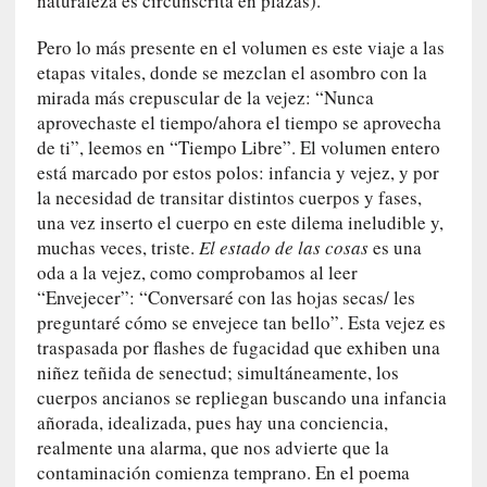
naturaleza es circunscrita en plazas).
i
c
Pero lo más presente en el volumen es este viaje a las
a
etapas vitales, donde se mezclan el asombro con la
]
mirada más crepuscular de la vejez: “Nunca
«
aprovechaste el tiempo/ahora el tiempo se aprovecha
I
de ti”, leemos en “Tiempo Libre”. El volumen entero
m
está marcado por estos polos: infancia y vejez, y por
p
la necesidad de transitar distintos cuerpos y fases,
a
una vez inserto el cuerpo en este dilema ineludible y,
c
muchas veces, triste.
El estado de las cosas
es una
t
oda a la vejez, como comprobamos al leer
o
“Envejecer”: “Conversaré con las hojas secas/ les
m
preguntaré cómo se envejece tan bello”. Esta vejez es
o
traspasada por flashes de fugacidad que exhiben una
r
niñez teñida de senectud; simultáneamente, los
t
cuerpos ancianos se repliegan buscando una infancia
a
añorada, idealizada, pues hay una conciencia,
l
realmente una alarma, que nos advierte que la
»
contaminación comienza temprano. En el poema
: