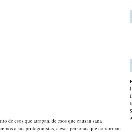
H
E
l
S
A
rito de esos que atrapan, de esos que causan sana
icemos a sus protagonistas, a esas personas que conforman