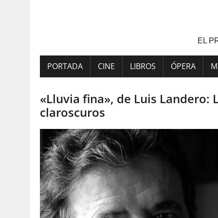
Saltar
al
contenido
EL P
PORTADA
CINE
LIBROS
ÓPERA
M
«Lluvia fina», de Luis Landero: 
claroscuros