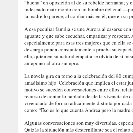
“buena” en oposición al de su rebelde hermana; y e
indeseado matrimonio con un hombre del cual —por
la madre lo parece, al confiar más en él, que en su pr
A esa peculiar familia se une Aurora al casarse co
aguante y que sabe escuchar, empatizar y respetar.
especialmente para esas tres mujeres que en ella s
descarga ponen constantemente a prueba su capacida
ella, quien en su natural empatía se olvida de sí mi
anteponer al otro siempre.
La novela gira en torno a la celebración del 80 c
amadísimo hijo. Celebración que implica el estar j
motivo se suceden conversaciones entre ellos, relat
recurso de contar lo hablado desde la vivencia de 
vivenciado de forma radicalmente distinta por cada 
como: “Eso es lo que cuenta Andrea pero la madre
Algunas conversaciones son muy divertidas, especi
Quizás la situación más desternillante sea el rela