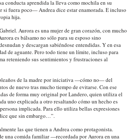
sa conducta aprendida la lleva como mochila en su
 si fuera poco— Andrea dice estar enamorada. E incluso
opia hija.
n Gabriel. Aurora es una mujer de gran corazón, con mucho
 Aurora es bálsamo no sólo para su esposo sino
e desnudan y descargan sabiéndose entendidas. Y en esa
d de aguante. Pero todo tiene un límite, incluso para
sma reteniendo sus sentimientos y frustraciones al
umpleaños de la madre por iniciativa —cómo no— del
untos de nuevo tras mucho tiempo de evitarse. Con ese
adas de forma muy original por Landero, quien utiliza el
cada uno explicada a otro resaltando cómo un hecho es
persona implicada. Para ello utiliza bellas expresiones
 dice que sin embargo…”.
almente las que tienen a Andrea como protagonista.
to de una comida familiar —recordada por Aurora en una