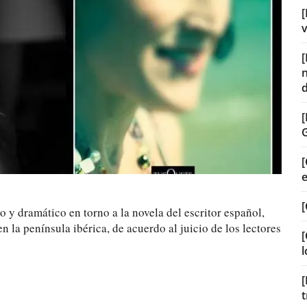
[
v
[
[
o y dramático en torno a la novela del escritor español,
 la península ibérica, de acuerdo al juicio de los lectores
[
l
[
t