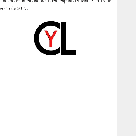
undado en la ciudad de Talca, capital del Maule, el 15 de
gosto de 2017.