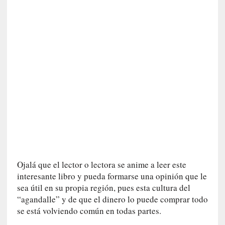
d
a
c
o
n
c
r
e
t
a
[
C
r
í
Ojalá que el lector o lectora se anime a leer este
t
interesante libro y pueda formarse una opinión que le
i
sea útil en su propia región, pues esta cultura del
c
“agandalle” y de que el dinero lo puede comprar todo
a
]
se está volviendo común en todas partes.
«