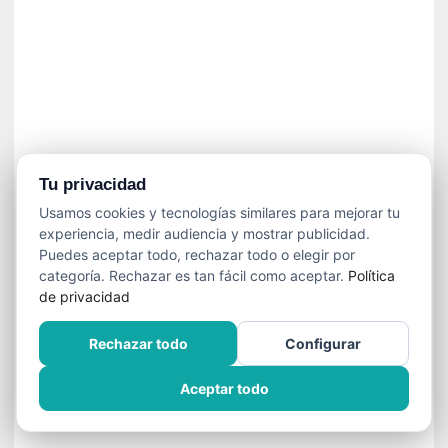
n
e
c
e
s
a
r
i
o
Tu privacidad
q
Usamos cookies y tecnologías similares para mejorar tu
u
experiencia, medir audiencia y mostrar publicidad.
e
Puedes aceptar todo, rechazar todo o elegir por
e
categoría. Rechazar es tan fácil como aceptar.
Política
m
de privacidad
a
n
Rechazar todo
Configurar
c
i
Aceptar todo
p
a
r