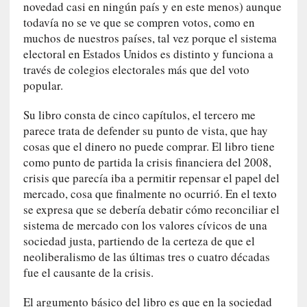
r
novedad casi en ningún país y en este menos) aunque
a
todavía no se ve que se compren votos, como en
M
muchos de nuestros países, tal vez porque el sistema
a
electoral en Estados Unidos es distinto y funciona a
r
través de colegios electorales más que del voto
t
popular.
í
»
Su libro consta de cinco capítulos, el tercero me
parece trata de defender su punto de vista, que hay
[
cosas que el dinero no puede comprar. El libro tiene
E
como punto de partida la crisis financiera del 2008,
n
crisis que parecía iba a permitir repensar el papel del
s
mercado, cosa que finalmente no ocurrió. En el texto
a
se expresa que se debería debatir cómo reconciliar el
y
sistema de mercado con los valores cívicos de una
o
sociedad justa, partiendo de la certeza de que el
]
neoliberalismo de las últimas tres o cuatro décadas
«
fue el causante de la crisis.
E
n
El argumento básico del libro es que en la sociedad
t