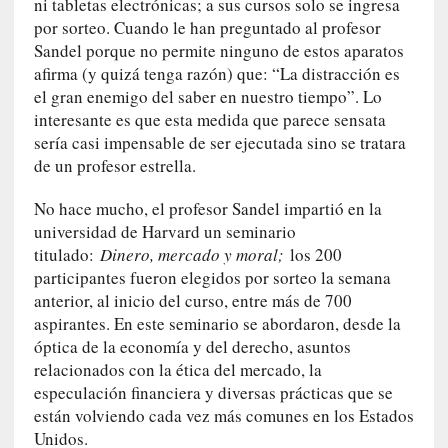
ni tabletas electrónicas; a sus cursos solo se ingresa
r
por sorteo. Cuando le han preguntado al profesor
i
Sandel porque no permite ninguno de estos aparatos
o
s
afirma (y quizá tenga razón) que: “La distracción es
:
el gran enemigo del saber en nuestro tiempo”. Lo
«
interesante es que esta medida que parece sensata
N
sería casi impensable de ser ejecutada sino se tratara
o
de un profesor estrella.
s
e
No hace mucho, el profesor Sandel impartió en la
n
universidad de Harvard un seminario
c
titulado:
Dinero, mercado y moral;
los 200
a
participantes fueron elegidos por sorteo la semana
n
anterior, al inicio del curso, entre más de 700
t
aspirantes. En este seminario se abordaron, desde la
a
óptica de la economía y del derecho, asuntos
r
relacionados con la ética del mercado, la
í
especulación financiera y diversas prácticas que se
a
están volviendo cada vez más comunes en los Estados
t
Unidos.
e