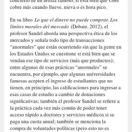
concierto de un artista famoso, si está bien que Uber
q
cobre más cuando llueve, nieva o es hora pico.
u
e
En su libro
Lo que el dinero no puede comprar. Los
a
límites morales del mercado
(Debate, 2012), el
d
profesor Sandel aborda una perspectiva ética de los
m
mercados y señala todo tipo de transacciones
i
“anormales” que están ocurriendo sin que la gente en
n
los Estados Unidos se cuestione si está bien que se
i
vendan ese tipo de servicios (más que productos);
s
entre algunas de esas prácticas “anormales” se
t
encuentra, por ejemplo, que algunas universidades
r
famosas acepten el ingreso de estudiantes que no
a
tienen, en principio, las calificaciones para ingresar a
A
esas casas de estudio a cambio de donaciones
l
significativas; también el profesor Sandel se refiere a
e
j
la práctica cada vez más común de poder tener
a
acceso rápido a doctores y servicios médicos si se
n
paga una cuota anual; también se menciona la
d
compra de voluntades políticas (pero esto no es