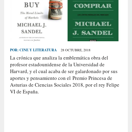
S
R
E
C
I
E
POR:
CINE Y LITERATURA
28 OCTUBRE, 2018
N
La crónica que analiza la emblemática obra del
T
profesor estadounidense de la Universidad de
E
Harvard, y el cual acaba de ser galardonado por sus
S
aportes y pensamiento con el Premio Princesa de
Asturias de Ciencias Sociales 2018, por el rey Felipe
VI de España.
[
E
n
t
r
e