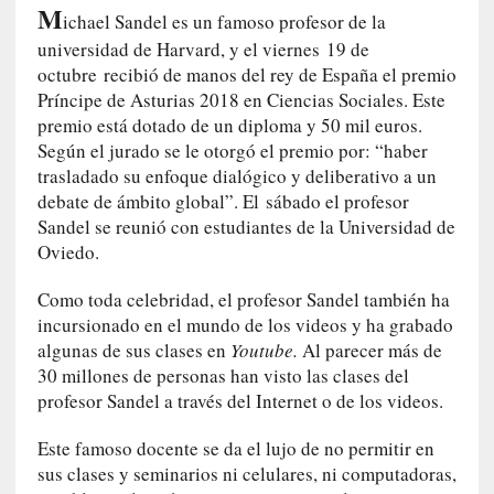
M
e
ichael Sandel es un famoso profesor de la
l
universidad de Harvard, y el viernes
19 de
c
octubre
recibió de manos del rey de España el premio
a
Príncipe de Asturias 2018 en Ciencias Sociales. Este
s
premio está dotado de un diploma y 50 mil euros.
o
Según el jurado se le otorgó el premio por: “haber
V
trasladado su enfoque dialógico y deliberativo a un
a
debate de ámbito global”. El
sá
bado el profesor
m
Sandel se reunió con estudiantes de la Universidad de
p
Oviedo.
i
r
Como toda celebridad, el profesor Sandel también ha
o
incursionado en el mundo de los videos y ha grabado
s
algunas de sus clases en
Youtube.
Al parecer más de
L
30 millones de personas han visto las clases del
i
profesor Sandel a través del Internet o de los videos.
t
e
Este famoso docente se da el lujo de no permitir en
r
sus clases y seminarios ni celulares, ni computadoras,
a