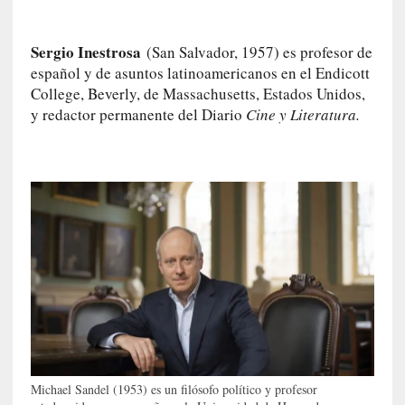
I
m
Sergio Inestrosa
(San Salvador, 1957) es profesor de
p
español y de asuntos latinoamericanos en el Endicott
a
c
College, Beverly, de Massachusetts, Estados Unidos,
t
y redactor permanente del Diario
Cine y Literatura.
o
m
o
r
t
a
l
»
:
U
n
t
r
Michael Sandel (1953) es un filósofo político y profesor
á