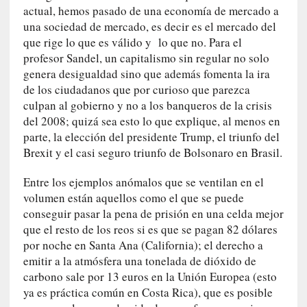
actual, hemos pasado de una economía de mercado a
r
una sociedad de mercado, es decir es el mercado del
a
que rige lo que es válido y lo que no. Para el
e
l
profesor Sandel, un capitalismo sin regular no solo
f
genera desigualdad sino que además fomenta la ira
a
de los ciudadanos que por curioso que parezca
n
culpan al gobierno y no a los banqueros de la crisis
t
del 2008; quizá sea esto lo que explique, al menos en
a
parte, la elección del presidente Trump, el triunfo del
s
Brexit y el casi seguro triunfo de Bolsonaro en Brasil.
m
a
Entre los ejemplos anómalos que se ventilan en el
»
volumen están aquellos como el que se puede
:
conseguir pasar la pena de prisión en una celda mejor
L
que el resto de los reos si es que se pagan 82 dólares
a
por noche en Santa Ana (California); el derecho a
h
emitir a la atmósfera una tonelada de dióxido de
i
carbono sale por 13 euros en la Unión Europea (esto
s
ya es práctica común en Costa Rica), que es posible
t