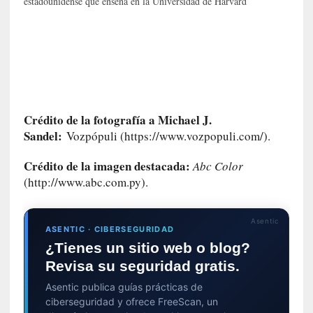
estadounidense que enseña en la Universidad de Harvard
i
l
e
r
q
u
e
s
Crédito de la fotografía a Michael J.
e
Sandel:
Vozpópuli (https://www.vozpopuli.com/).
e
x
Crédito de la imagen destacada:
Abc Color
t
(http://www.abc.com.py).
i
e
n
Asentic
ASENTIC · CIBERSEGURIDAD
d
¿Tienes un sitio web o blog?
e
Revisa su seguridad gratis.
p
o
Asentic publica guías prácticas de
r
ciberseguridad y ofrece FreeScan, un
9