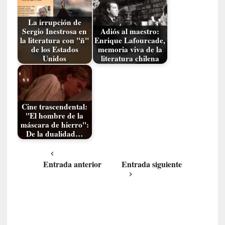
s
i
La irrupción de
n
Sergio Inestrosa en
Adiós al maestro:
v
la literatura con "ñ"
Enrique Lafourcade,
i
de los Estados
memoria viva de la
s
Unidos
literatura chilena
i
b
l
e
Cine trascendental:
s
"El hombre de la
»
máscara de hierro":
De la dualidad…
:
R
e
Entrada anterior
Entrada siguiente
a
l
i
d
a
d