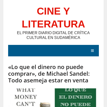
Saltar
CINE Y
al
contenido
LITERATURA
EL PRIMER DIARIO DIGITAL DE CRÍTICA
CULTURAL EN SUDAMÉRICA
MENÚ
«Lo que el dinero no puede
E
comprar», de Michael Sandel:
N
Todo asemeja estar en venta
T
R
A
D
A