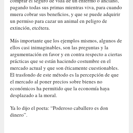
comprar el seguro de vida de un enfermo o anciano,
o
pagando todas sus primas mientras viva, para cuando
r
muera cobrar sus beneficios, y que se puede adquirir
i
un permiso para cazar un animal en peligro de
a
extinción, etcétera.
f
i
Más importante que los ejemplos mismos, algunos de
l
ellos casi inimaginables, son las preguntas y la
t
argumentación en favor y en contra respecto a ciertas
r
prácticas que se están haciendo costumbre en el
a
mercado actual y que son éticamente cuestionables.
d
El trasfondo de este método es la percepción de que
a
p
el mercado al poner precios sobre bienes no
o
económicos ha permitido que la economía haya
r
desplazado a la moral.
u
n
Ya lo dijo el poeta: “Poderoso caballero es don
a
dinero”.
v
i