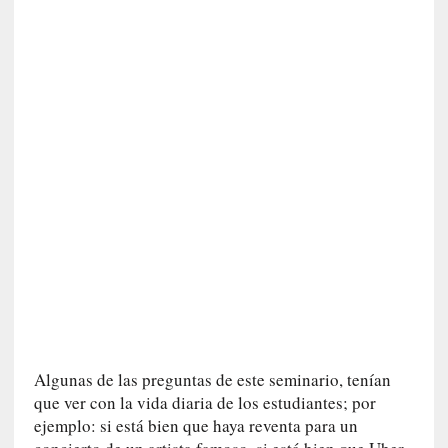
n
e
r
a
c
c
e
s
o
a
e
s
e
e
s
p
a
Algunas de las preguntas de este seminario, tenían
c
que ver con la vida diaria de los estudiantes; por
i
ejemplo: si está bien que haya reventa para un
o