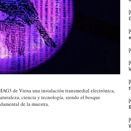
[
[
[
l
[
t
 MAG3 de Viena una instalación transmedial electrónica,
naturaleza, ciencia y tecnología, siendo el bosque
[
ndamental de la muestra.
B