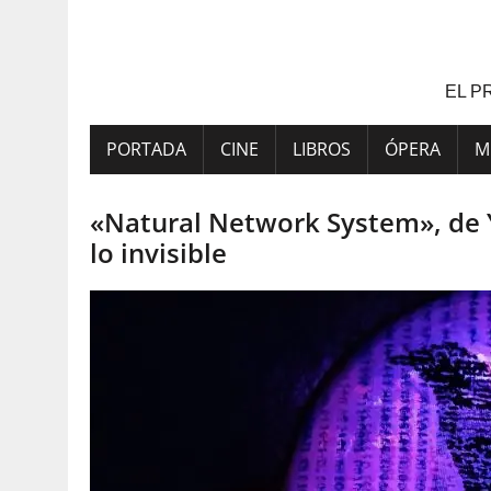
Saltar
al
contenido
EL P
PORTADA
CINE
LIBROS
ÓPERA
M
«Natural Network System», de Y
lo invisible