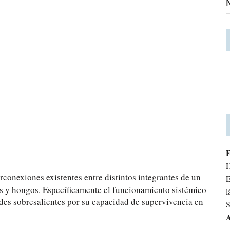
N
H
erconexiones existentes entre distintos integrantes de un
E
s y hongos. Específicamente el funcionamiento sistémico
l
ades sobresalientes por su capacidad de supervivencia en
S
A