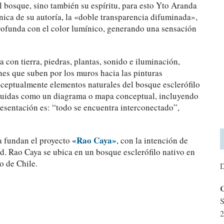
del bosque, sino también su espíritu, para esto Yto Aranda
cnica de su autoría, la «doble transparencia difuminada»,
rofunda con el color lumínico, generando una sensación
 con tierra, piedras, plantas, sonido e iluminación,
ones que suben por los muros hacia las pinturas
nceptualmente elementos naturales del bosque esclerófilo
ribuidas como un diagrama o mapa conceptual, incluyendo
resentación es: “todo se encuentra interconectado”,
«Rao Caya»
a fundan el proyecto
, con la intención de
ad. Rao Caya se ubica en un bosque esclerófilo nativo en
o de Chile.
D
C
S
2