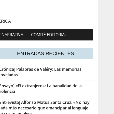
ÉRICA
Y NARRATIVA
COMITÉ EDITORIAL
ENTRADAS RECIENTES
[Crónica] Palabras de Valéry: Las memorias
noveladas
Ensayo] «El extranjero»: La banalidad de la
iolencia
[Entrevista] Alfonso Matus Santa Cruz: «No hay
nada más necesario que emancipar al lenguaje
de sus manuales»